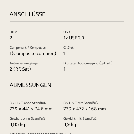
ANSCHLÜSSE
HDMI
USB
2
1x USB2.0
Component / Composite
CI Slot
1(Composite common)
1
Antenneneingänge
Digitaler Audioausgang (optisch)
2 (RF, Sat)
1
ABMESSUNGEN
B x H x T ohne Standfuß
B x H x T mit Standfuß
739 x 441 x 74,6 mm
739 x 472 x 168 mm
Gewicht ohne Standfuß
Gewicht mit Standfuß
4,85 kg
4,9 kg
Art der beiliegenden Fernbedienung
VESA