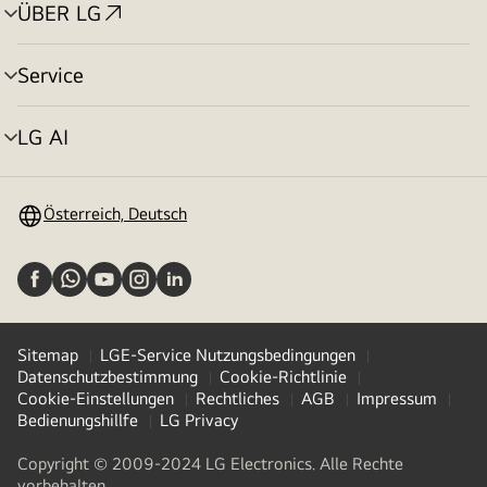
ÜBER LG
Menü
umschalten
Service
Menü
umschalten
LG AI
Menü
umschalten
Österreich, Deutsch
Sitemap
LGE-Service Nutzungsbedingungen
Datenschutzbestimmung
Cookie-Richtlinie
Cookie-Einstellungen
Rechtliches
AGB
Impressum
Bedienungshillfe
LG Privacy
Copyright © 2009-2024 LG Electronics. Alle Rechte
vorbehalten