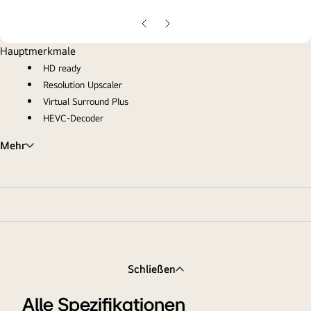
gall
pop
Vorherige
Nächste
Folie
Folie
Hauptmerkmale
HD ready
Resolution Upscaler
Virtual Surround Plus
HEVC-Decoder
Mehr
Schließen
Alle Spezifikationen