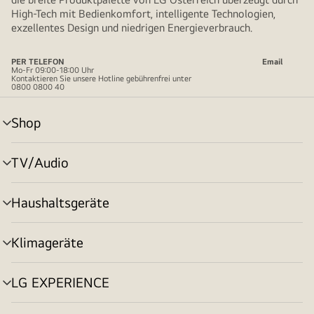
High-Tech mit Bedienkomfort, intelligente Technologien,
exzellentes Design und niedrigen Energieverbrauch.
PER TELEFON
Email
Mo-Fr 09:00-18:00 Uhr
Kontaktieren Sie unsere Hotline gebührenfrei unter
0800 0800 40
Shop
Menü
umschalten
TV/Audio
Menü
umschalten
Haushaltsgeräte
Menü
umschalten
Klimageräte
Menü
umschalten
LG EXPERIENCE
Menü
umschalten