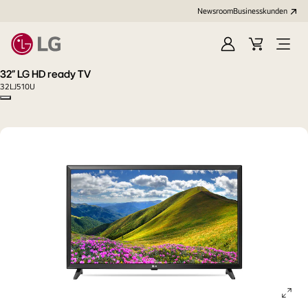
Newsroom
Businesskunden
Anmelden
Warenkorb
Menü
öffne
32" LG HD ready TV
32LJ510U
Copy model name
ope