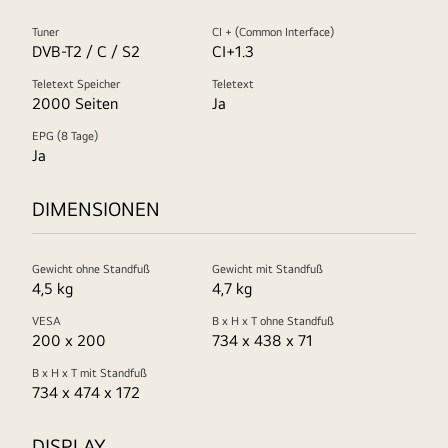
Tuner
CI + (Common Interface)
DVB-T2 / C / S2
CI+1.3
Teletext Speicher
Teletext
2000 Seiten
Ja
EPG (8 Tage)
Ja
DIMENSIONEN
Gewicht ohne Standfuß
Gewicht mit Standfuß
4,5 kg
4,7 kg
VESA
B x H x T ohne Standfuß
200 x 200
734 x 438 x 71
B x H x T mit Standfuß
734 x 474 x 172
DISPLAY