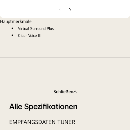
gall
pop
Vorherige
Nächste
Folie
Folie
Hauptmerkmale
Virtual Surround Plus
Clear Voice III
Schließen
Alle Spezifikationen
EMPFANGSDATEN TUNER