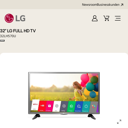
Newsroom
Businesskunden
Anmelden
Warenkorb
Menü
öffne
32" LG FULL HD TV
32LH570U
Copy model name
ope