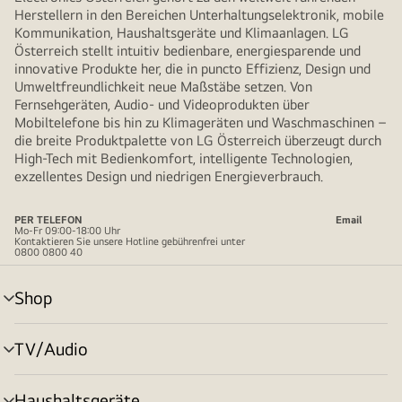
Herstellern in den Bereichen Unterhaltungselektronik, mobile
Kommunikation, Haushaltsgeräte und Klimaanlagen. LG
Österreich stellt intuitiv bedienbare, energiesparende und
innovative Produkte her, die in puncto Effizienz, Design und
Umweltfreundlichkeit neue Maßstäbe setzen. Von
Fernsehgeräten, Audio- und Videoprodukten über
Mobiltelefone bis hin zu Klimageräten und Waschmaschinen –
die breite Produktpalette von LG Österreich überzeugt durch
High-Tech mit Bedienkomfort, intelligente Technologien,
exzellentes Design und niedrigen Energieverbrauch.
PER TELEFON
Email
Mo-Fr 09:00-18:00 Uhr
Kontaktieren Sie unsere Hotline gebührenfrei unter
0800 0800 40
Shop
Menü
umschalten
TV/Audio
Menü
umschalten
Haushaltsgeräte