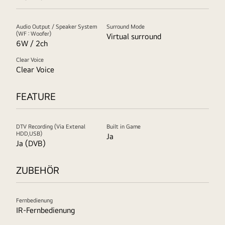
Audio Output / Speaker System
Surround Mode
(WF : Woofer)
Virtual surround
6W / 2ch
Clear Voice
Clear Voice
FEATURE
DTV Recording (Via Extenal
Built in Game
HDD,USB)
Ja
Ja (DVB)
ZUBEHÖR
Fernbedienung
IR-Fernbedienung