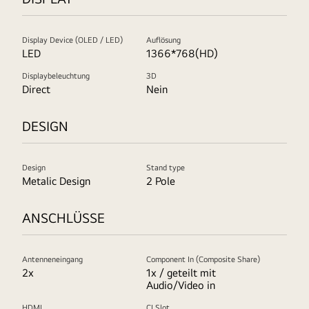
Display Device (OLED / LED)
Auflösung
LED
1366*768(HD)
Displaybeleuchtung
3D
Direct
Nein
DESIGN
Design
Stand type
Metalic Design
2 Pole
ANSCHLÜSSE
Antenneneingang
Component In (Composite Share)
2x
1x / geteilt mit
Audio/Video in
HDMI
CI Slot