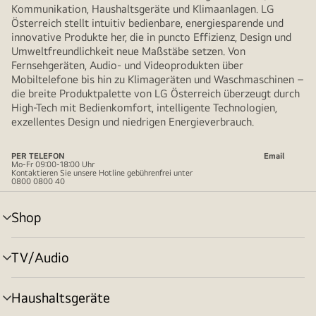
Kommunikation, Haushaltsgeräte und Klimaanlagen. LG
Österreich stellt intuitiv bedienbare, energiesparende und
innovative Produkte her, die in puncto Effizienz, Design und
Umweltfreundlichkeit neue Maßstäbe setzen. Von
Fernsehgeräten, Audio- und Videoprodukten über
Mobiltelefone bis hin zu Klimageräten und Waschmaschinen –
die breite Produktpalette von LG Österreich überzeugt durch
High-Tech mit Bedienkomfort, intelligente Technologien,
exzellentes Design und niedrigen Energieverbrauch.
PER TELEFON
Email
Mo-Fr 09:00-18:00 Uhr
Kontaktieren Sie unsere Hotline gebührenfrei unter
0800 0800 40
Shop
Menü
umschalten
TV/Audio
Menü
umschalten
Haushaltsgeräte
Menü