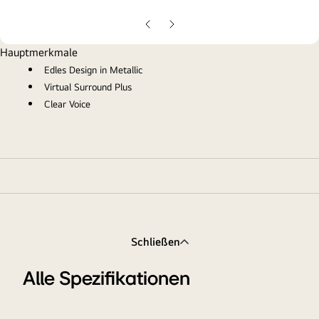
gall
pop
Vorherige
Nächste
Folie
Folie
Hauptmerkmale
Edles Design in Metallic
Virtual Surround Plus
Clear Voice
Schließen
Alle Spezifikationen