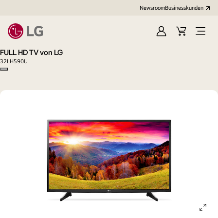
Newsroom
Businesskunden
Anmelden
Warenkorb
Menü
öffne
FULL HD TV von LG
32LH590U
Copy model name
ope