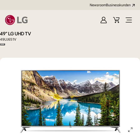
Newsroom
Businesskunden
Anmelden
Warenkorb
Menü
öffne
49" LG UHD TV
49UJ651V
Copy model name
ope