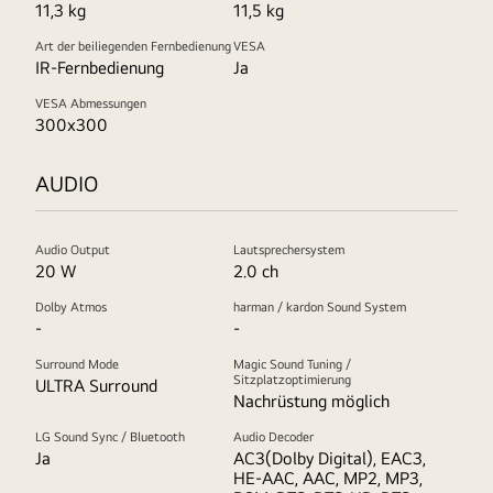
11,3 kg
11,5 kg
Art der beiliegenden Fernbedienung
VESA
IR-Fernbedienung
Ja
VESA Abmessungen
300x300
AUDIO
Audio Output
Lautsprechersystem
20 W
2.0 ch
Dolby Atmos
harman / kardon Sound System
-
-
Surround Mode
Magic Sound Tuning /
Sitzplatzoptimierung
ULTRA Surround
Nachrüstung möglich
LG Sound Sync / Bluetooth
Audio Decoder
Ja
AC3(Dolby Digital), EAC3,
HE-AAC, AAC, MP2, MP3,