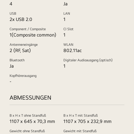
4
Ja
USB
LAN
2x USB 2.0
1
Component / Composite
CI Slot
1(Composite common)
1
Antenneneingänge
WLAN
2 (RF, Sat)
802.11ac
Bluetooth
Digitaler Audioausgang (optisch)
Ja
1
Kopfhörerausgang
-
ABMESSUNGEN
B x H x T ohne Standfuß
B x H x T mit Standfuß
1107 x 645 x 70,3 mm
1107 x 705 x 232,9 mm
Gewicht ohne Standfuß
Gewicht mit Standfuß