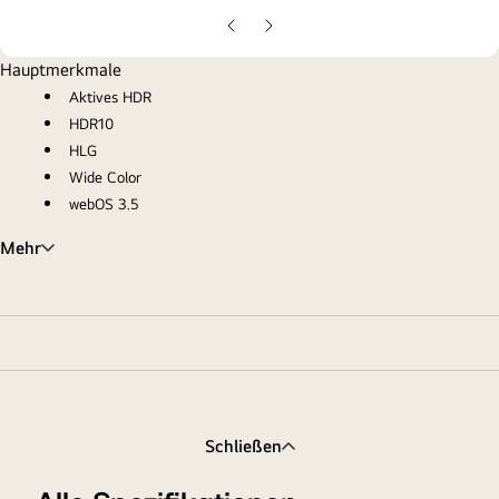
gall
pop
Vorherige
Nächste
Folie
Folie
Hauptmerkmale
Aktives HDR
HDR10
HLG
Wide Color
webOS 3.5
Mehr
Schließen