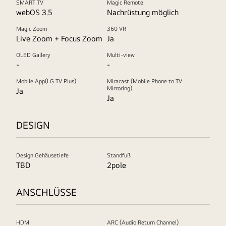
SMART TV
Magic Remote
webOS 3.5
Nachrüstung möglich
Magic Zoom
360 VR
Live Zoom + Focus Zoom
Ja
OLED Gallery
Multi-view
-
-
Mobile App(LG TV Plus)
Miracast (Mobile Phone to TV
Mirroring)
Ja
Ja
DESIGN
Design Gehäusetiefe
Standfuß
TBD
2pole
ANSCHLÜSSE
HDMI
ARC (Audio Return Channel)