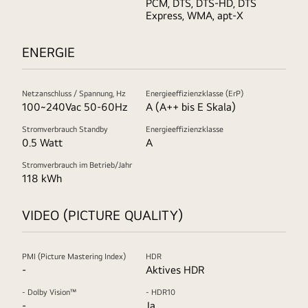
PCM, DTS, DTS-HD, DTS
Express, WMA, apt-X
ENERGIE
Netzanschluss / Spannung, Hz
Energieeffizienzklasse (ErP)
100~240Vac 50-60Hz
A (A++ bis E Skala)
Stromverbrauch Standby
Energieeffizienzklasse
0.5 Watt
A
Stromverbrauch im Betrieb/Jahr
118 kWh
VIDEO (PICTURE QUALITY)
PMI (Picture Mastering Index)
HDR
-
Aktives HDR
- Dolby Vision™
- HDR10
-
Ja