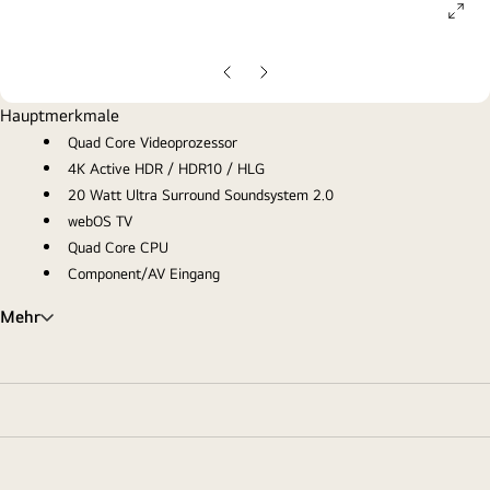
ope
gall
pop
Vorherige
Nächste
Folie
Folie
Hauptmerkmale
Quad Core Videoprozessor
4K Active HDR / HDR10 / HLG
20 Watt Ultra Surround Soundsystem 2.0
webOS TV
Quad Core CPU
Component/AV Eingang
Mehr