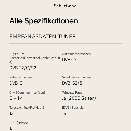
Schließen
Alle Spezifikationen
EMPFANGSDATEN TUNER
Digital TV
Antennenfernsehen
Reception(Terrestrial,Cable,Satellit
DVB-T2
e)
DVB-T2/C/S2
Kabelfernsehen
Satellitenfernsehen
DVB-C
DVB-S2/S
CI + (Common Interface)
Teletext Page
CI+ 1.4
Ja (2000 Seiten)
Teletext (Top/Flof/List)
[DVB] Subtitle
Ja
Ja
EPG (8days)
Ja