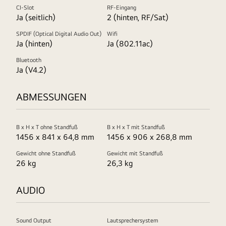
CI-Slot
RF-Eingang
Ja (seitlich)
2 (hinten, RF/Sat)
SPDIF (Optical Digital Audio Out)
Wifi
Ja (hinten)
Ja (802.11ac)
Bluetooth
Ja (V4.2)
ABMESSUNGEN
B x H x T ohne Standfuß
B x H x T mit Standfuß
1456 x 841 x 64,8 mm
1456 x 906 x 268,8 mm
Gewicht ohne Standfuß
Gewicht mit Standfuß
26 kg
26,3 kg
AUDIO
Sound Output
Lautsprechersystem