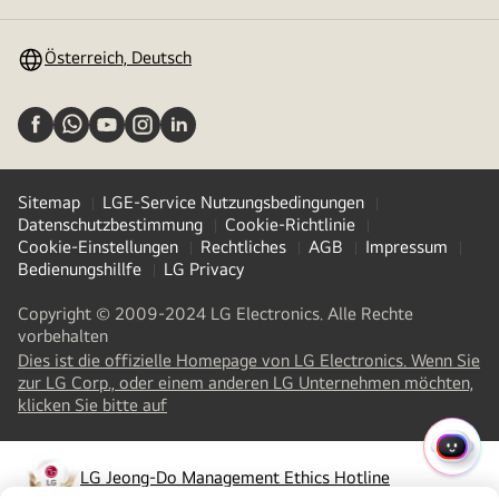
umschalten
Österreich, Deutsch
Sitemap
LGE-Service Nutzungsbedingungen
Datenschutzbestimmung
Cookie-Richtlinie
Cookie-Einstellungen
Rechtliches
AGB
Impressum
Bedienungshillfe
LG Privacy
Copyright © 2009-2024 LG Electronics. Alle Rechte
vorbehalten
Dies ist die offizielle Homepage von LG Electronics. Wenn Sie
zur LG Corp., oder einem anderen LG Unternehmen möchten,
(
opens
klicken Sie bitte auf
in
a
SCHN
new
LG Jeong-Do Management Ethics Hotline
(
opens
tab
)