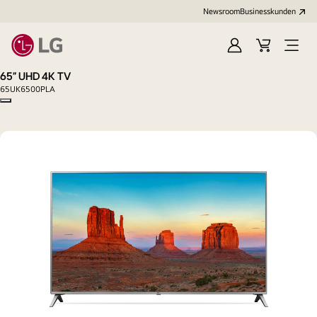
Newsroom
Businesskunden
Anmelden
Warenkorb
Menü
öffne
65" UHD 4K TV
65UK6500PLA
Copy model name