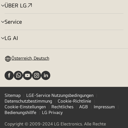
ÜBER LG
Menü
umschalten
Service
Menü
umschalten
LG AI
Menü
umschalten
Österreich, Deutsch
Sitemap
LGE-Service Nutzungsbedingungen
Datenschutzbestimmung
Cookie-Richtlinie
Cookie-Einstellungen
Rechtliches
AGB
Impressum
Bedienungshillfe
LG Privacy
Copyright © 2009-2024 LG Electronics. Alle Rechte