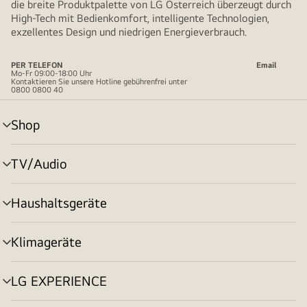
die breite Produktpalette von LG Österreich überzeugt durch
High-Tech mit Bedienkomfort, intelligente Technologien,
exzellentes Design und niedrigen Energieverbrauch.
PER TELEFON
Email
Mo-Fr 09:00-18:00 Uhr
Kontaktieren Sie unsere Hotline gebührenfrei unter
0800 0800 40
Shop
Menü
umschalten
TV/Audio
Menü
umschalten
Haushaltsgeräte
Menü
umschalten
Klimageräte
Menü
umschalten
LG EXPERIENCE
Menü
umschalten