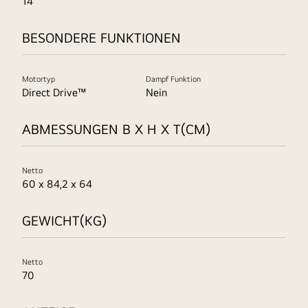
14
BESONDERE FUNKTIONEN
Motortyp
Dampf Funktion
Direct Drive™
Nein
ABMESSUNGEN B X H X T(CM)
Netto
60 x 84,2 x 64
GEWICHT(KG)
Netto
70