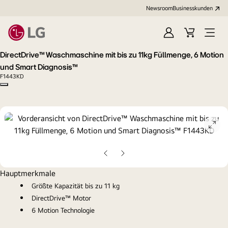
Newsroom
Businesskunden
Anmelden
Warenkorb
Menü
öffne
DirectDrive™ Waschmaschine mit bis zu 11kg Füllmenge, 6 Motion
und Smart Diagnosis™
F1443KD
Copy model name
ope
gall
pop
Vorherige
Nächste
Folie
Folie
Hauptmerkmale
Größte Kapazität bis zu 11 kg
DirectDrive™ Motor
6 Motion Technologie