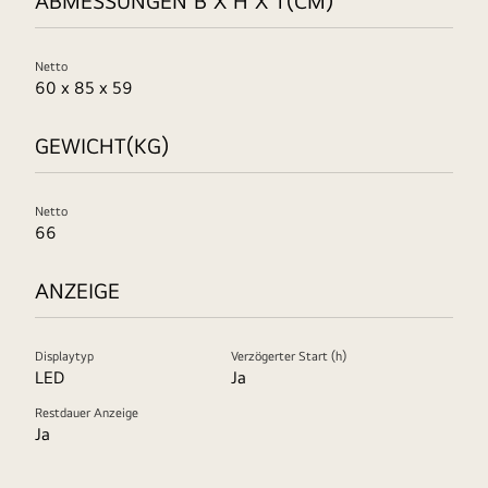
ABMESSUNGEN B X H X T(CM)
Netto
60 x 85 x 59
GEWICHT(KG)
Netto
66
ANZEIGE
Displaytyp
Verzögerter Start (h)
LED
Ja
Restdauer Anzeige
Ja