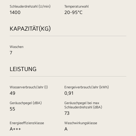
Schleuderdrehzahl (U/min)
Temperaturwahl
1400
20-95°C
KAPAZITÄT(KG)
Waschen
7
LEISTUNG
Wasserverbrauch/Jahr (l)
Energeiverbrauch/Jahr (kWh)
49
0,91
Geräuschpegel (dBA)
Geräuschpegel bei max
Schleuderdrehzahl (dBA)
55
73
Energieeffizienzklasse
Waschwirkungsklasse
A+++
A