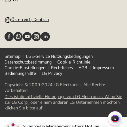
Menü
umschalten
Österreich, Deutsch
Sitemap
LGE-Service Nutzungsbedingungen
Datenschutzbestimmung
Cookie-Richtlinie
Cookie-Einstellungen
Rechtliches
AGB
Impressum
Bedienungshillfe
LG Privacy
Copyright © 2009-2024 LG Electronics. Alle Rechte
vorbehalten
Dies ist die offizielle Homepage von LG Electronics. Wenn Sie
zur LG Corp., oder einem anderen LG Unternehmen möchten,
(
opens
klicken Sie bitte auf
in
a
SCHN
new
LG Jeong-Do Management Ethics Hotline