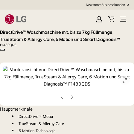
Newsroom
Businesskunden
Anmelden
Warenkorb
Menü
öffne
DirectDrive™ Waschmaschine mit, bis zu 7kg Füllmenge,
TrueSteam & Allergy Care, 6 Motion und Smart Diagnosis™
F1480QDS
Copy model name
ope
gall
pop
Vorherige
Nächste
Folie
Folie
Hauptmerkmale
DirectDrive™ Motor
TrueSteam & Allergy Care
6 Motion Technologie