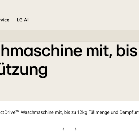
llmenge und Dampfunterstützung
rvice
LG AI
hmaschine mit, bis
ützung
Vorherige
Nächste
Folie
Folie