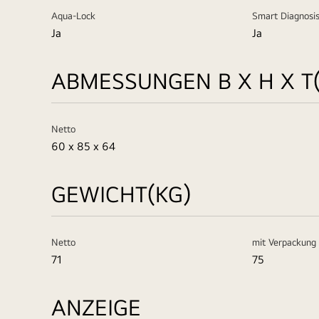
Aqua-Lock
Smart Diagnosi
Ja
Ja
ABMESSUNGEN B X H X T
Netto
60 x 85 x 64
GEWICHT(KG)
Netto
mit Verpackung
71
75
ANZEIGE