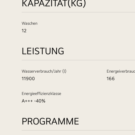
KAPAZITÄT(KG)
Waschen
12
LEISTUNG
Wasserverbrauch/Jahr (l)
Energeiverbrau
11900
166
Energieeffizienzklasse
A+++ -40%
PROGRAMME