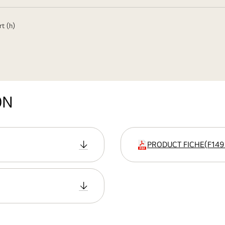
rt (h)
ON
PRODUCT FICHE
(
F14
Erweiterung