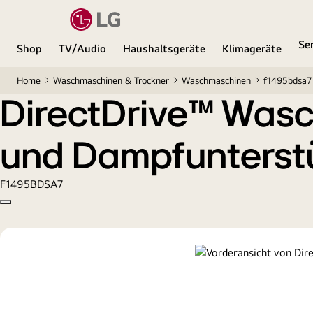
DirectDrive™ Waschmaschine mit, bis zu 12kg Fü
Se
Shop
TV/Audio
Haushaltsgeräte
Klimageräte
Home
Waschmaschinen & Trockner
Waschmaschinen
f1495bdsa7
DirectDrive™ Wasc
und Dampfunterst
F1495BDSA7
Copy model name