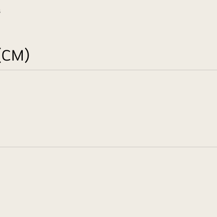
s
(CM)