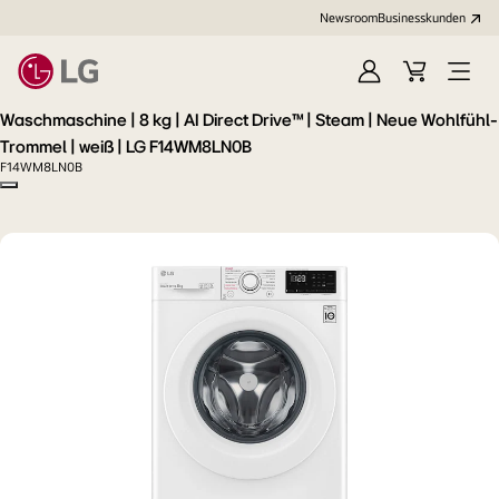
Newsroom
Businesskunden
Anmelden
Warenkorb
Menü
öffne
Waschmaschine | 8 kg | AI Direct Drive™ | Steam | Neue Wohlfühl-
Trommel | weiß | LG F14WM8LN0B
F14WM8LN0B
Copy model name