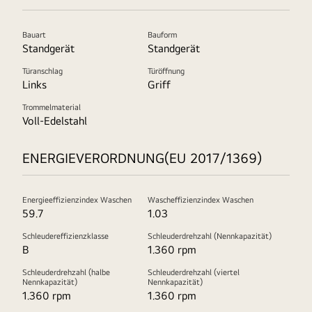
Bauart
Bauform
Standgerät
Standgerät
Türanschlag
Türöffnung
Links
Griff
Trommelmaterial
Voll-Edelstahl
ENERGIEVERORDNUNG(EU 2017/1369)
Energieeffizienzindex Waschen
Wascheffizienzindex Waschen
59.7
1.03
Schleudereffizienzklasse
Schleuderdrehzahl (Nennkapazität)
B
1.360 rpm
Schleuderdrehzahl (halbe
Schleuderdrehzahl (viertel
Nennkapazität)
Nennkapazität)
1.360 rpm
1.360 rpm