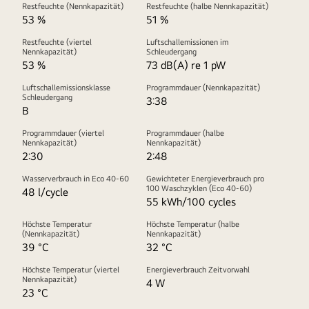
Restfeuchte (Nennkapazität)
Restfeuchte (halbe Nennkapazität)
53 %
51 %
Restfeuchte (viertel
Luftschallemissionen im
Nennkapazität)
Schleudergang
53 %
73 dB(A) re 1 pW
Luftschallemissionsklasse
Programmdauer (Nennkapazität)
Schleudergang
3:38
B
Programmdauer (viertel
Programmdauer (halbe
Nennkapazität)
Nennkapazität)
2:30
2:48
Wasserverbrauch in Eco 40-60
Gewichteter Energieverbrauch pro
100 Waschzyklen (Eco 40-60)
48 l/cycle
55 kWh/100 cycles
Höchste Temperatur
Höchste Temperatur (halbe
(Nennkapazität)
Nennkapazität)
39 °C
32 °C
Höchste Temperatur (viertel
Energieverbrauch Zeitvorwahl
Nennkapazität)
4 W
23 °C