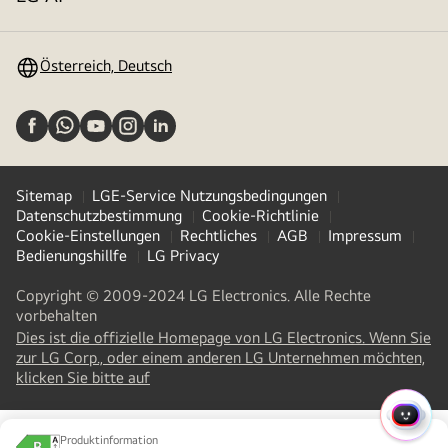
Menü
umschalten
Österreich, Deutsch
Sitemap
LGE-Service Nutzungsbedingungen
Datenschutzbestimmung
Cookie-Richtlinie
Cookie-Einstellungen
Rechtliches
AGB
Impressum
Bedienungshillfe
LG Privacy
Copyright © 2009-2024 LG Electronics. Alle Rechte
vorbehalten
Dies ist die offizielle Homepage von LG Electronics. Wenn Sie
zur LG Corp., oder einem anderen LG Unternehmen möchten,
(
opens
klicken Sie bitte auf
in
a
SCHN
new
LG Jeong-Do Management Ethics Hotline
Produktinformation