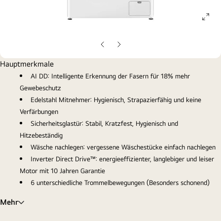
ope
gall
pop
Vorherige
Nächste
Folie
Folie
Hauptmerkmale
AI DD: Intelligente Erkennung der Fasern für 18% mehr
Gewebeschutz
Edelstahl Mitnehmer: Hygienisch, Strapazierfähig und keine
Verfärbungen
Sicherheitsglastür: Stabil, Kratzfest, Hygienisch und
Hitzebeständig
Wäsche nachlegen: vergessene Wäschestücke einfach nachlegen
Inverter Direct Drive™: energieeffizienter, langlebiger und leiser
Motor mit 10 Jahren Garantie
6 unterschiedliche Trommelbewegungen (Besonders schonend)
Mehr