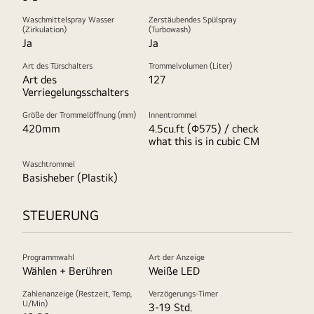
Waschmittelspray Wasser
Zerstäubendes Spülspray
(Zirkulation)
(Turbowash)
Ja
Ja
Art des Türschalters
Trommelvolumen (Liter)
Art des
127
Verriegelungsschalters
Größe der Trommelöffnung (mm)
Innentrommel
420mm
4.5cu.ft (Φ575) / check
what this is in cubic CM
Waschtrommel
Basisheber (Plastik)
STEUERUNG
Programmwahl
Art der Anzeige
Wählen + Berühren
Weiße LED
Zahlenanzeige (Restzeit, Temp,
Verzögerungs-Timer
U/Min)
3-19 Std.