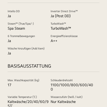
Intello DD
Inverter Direct Drive™
Ja
Ja (Post DD)
Steam™ (True/Spa/-)
TurboWash™
Spa Steam
TurboWash™
6 Trommelbewegungen
Energieeffizienzklasse
Ja
A++
Wäsche hinzufügen (Add Item)
Ja
BASISAUSSTATTUNG
Max. Waschkapazität (kg)
Schleuderdrehzahl
17
1100/1000/800/600/40
0
Variable Temperatur (℃)
Wasserzufuhr (heiß / kalt)
Kaltwäsche/20/40/60/9
Nur Kaltwäsche
5℃