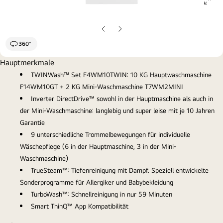
ope
gall
pop
Vorherige
Nächste
Folie
Folie
360°
Hauptmerkmale
TWINWash™ Set F4WM10TWIN: 10 KG Hauptwaschmaschine
F14WM10GT + 2 KG Mini-Waschmaschine T7WM2MINI
Inverter DirectDrive™ sowohl in der Hauptmaschine als auch in
der Mini-Waschmaschine: langlebig und super leise mit je 10 Jahren
Garantie
9 unterschiedliche Trommelbewegungen für individuelle
Wäschepflege (6 in der Hauptmaschine, 3 in der Mini-
Waschmaschine)
TrueSteam™: Tiefenreinigung mit Dampf. Speziell entwickelte
Sonderprogramme für Allergiker und Babybekleidung
TurboWash™: Schnellreinigung in nur 59 Minuten
Smart ThinQ™ App Kompatibilität