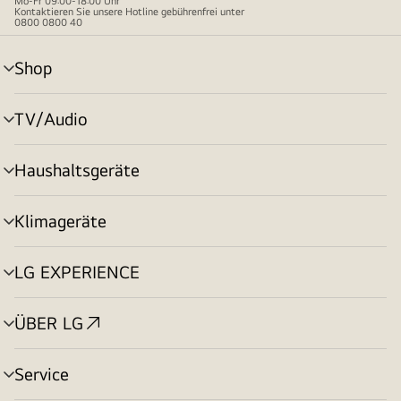
Mo-Fr 09:00-18:00 Uhr
Kontaktieren Sie unsere Hotline gebührenfrei unter
0800 0800 40
Shop
Menü
umschalten
TV/Audio
Menü
umschalten
Haushaltsgeräte
Menü
umschalten
Klimageräte
Menü
umschalten
LG EXPERIENCE
Menü
umschalten
ÜBER LG
Menü
umschalten
Service
Menü
umschalten