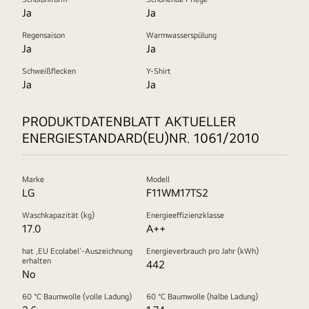
Ja
Ja
Regensaison
Warmwasserspülung
Ja
Ja
Schweißflecken
Y-Shirt
Ja
Ja
PRODUKTDATENBLATT AKTUELLER
ENERGIESTANDARD(EU)NR. 1061/2010
Marke
Modell
LG
F11WM17TS2
Waschkapazität (kg)
Energieeffizienzklasse
17.0
A++
hat ‚EU Ecolabel‘-Auszeichnung
Energieverbrauch pro Jahr (kWh)
erhalten
442
No
60 °C Baumwolle (volle Ladung)
60 °C Baumwolle (halbe Ladung)