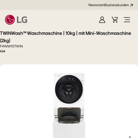
Newsroom
Businesskunden
Anmelden
Warenkorb
Menü
öffne
TWINWash™ Waschmaschine | 10kg | mit Mini-Waschmaschine
(2kg)
F4WM10TWIN
Copy model name