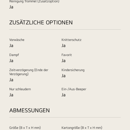
Reinigung Trommel (Zusatzoption)
Ja
ZUSÄTZLICHE OPTIONEN
Vorwäsche
Knitterschutz
Ja
Ja
Dampf
Favorit
Ja
Ja
Zeitverzögerung (Ende der
Kindersicherung
Verzögerung)
Ja
Ja
Nur schleudern
Ein-/Aus-Beeper
Ja
Ja
ABMESSUNGEN
Größe (B x T x H mm)
Kartongröße (B x T x H mm)