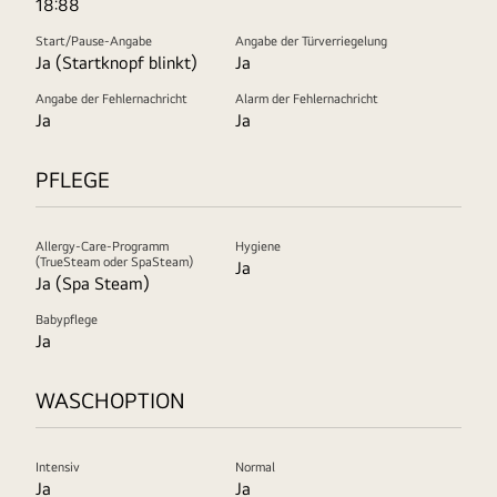
18:88
Start/Pause-Angabe
Angabe der Türverriegelung
Ja (Startknopf blinkt)
Ja
Angabe der Fehlernachricht
Alarm der Fehlernachricht
Ja
Ja
PFLEGE
Allergy-Care-Programm
Hygiene
(TrueSteam oder SpaSteam)
Ja
Ja (Spa Steam)
Babypflege
Ja
WASCHOPTION
Intensiv
Normal
Ja
Ja