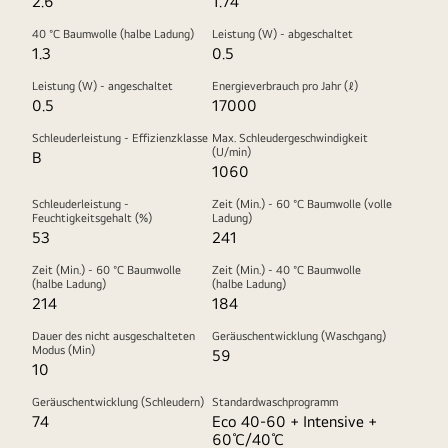
2.6
1.74
40 °C Baumwolle (halbe Ladung)
Leistung (W) - abgeschaltet
1.3
0.5
Leistung (W) - angeschaltet
Energieverbrauch pro Jahr (ℓ)
0.5
17000
Schleuderleistung - Effizienzklasse
Max. Schleudergeschwindigkeit
(U/min)
B
1060
Schleuderleistung -
Zeit (Min.) - 60 °C Baumwolle (volle
Feuchtigkeitsgehalt (%)
Ladung)
53
241
Zeit (Min.) - 60 °C Baumwolle
Zeit (Min.) - 40 °C Baumwolle
(halbe Ladung)
(halbe Ladung)
214
184
Dauer des nicht ausgeschalteten
Geräuschentwicklung (Waschgang)
Modus (Min)
59
10
Geräuschentwicklung (Schleudern)
Standardwaschprogramm
74
Eco 40-60 + Intensive +
60℃/40℃