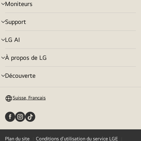
Moniteurs
menu
déroulant
Support
menu
déroulant
LG AI
menu
déroulant
À propos de LG
menu
déroulant
Découverte
menu
déroulant
Suisse, Francais
Plan du site
Conditions d’utilisation du service LGE