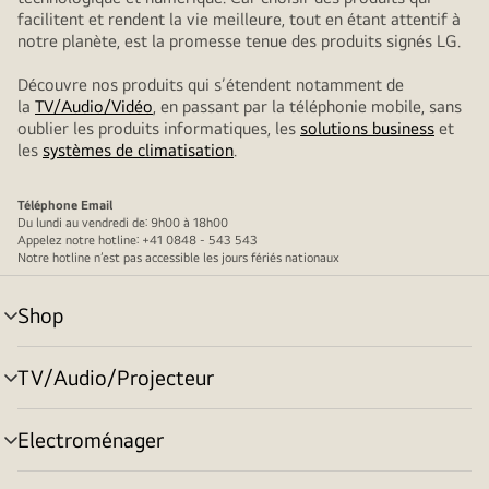
facilitent et rendent la vie meilleure, tout en étant attentif à
notre planète, est la promesse tenue des produits signés LG.
Découvre nos produits qui s’étendent notamment de
la
TV/Audio/Vidéo
, en passant par la téléphonie mobile, sans
oublier les produits informatiques, les
solutions business
et
les
systèmes de climatisation
.
Téléphone
Email
Du lundi au vendredi de: 9h00 à 18h00
Appelez notre hotline: +41 0848 - 543 543
Notre hotline n’est pas accessible les jours fériés nationaux
Shop
menu
déroulant
TV/Audio/Projecteur
menu
déroulant
Electroménager
menu
déroulant