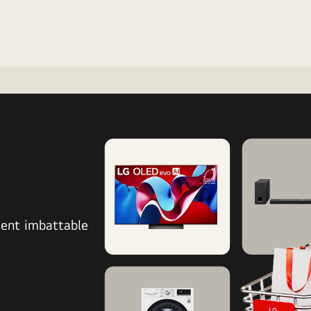
!
ment imbattable