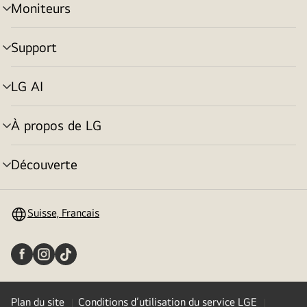
Moniteurs
menu
déroulant
Support
menu
déroulant
LG AI
menu
déroulant
À propos de LG
menu
déroulant
Découverte
menu
déroulant
Suisse, Francais
Plan du site
Conditions d’utilisation du service LGE