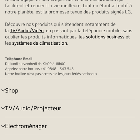
facilitent et rendent la vie meilleure, tout en étant attentif à
notre planète, est la promesse tenue des produits signés LG.
Découvre nos produits qui s’étendent notamment de
la
TV/Audio/Vidéo
, en passant par la téléphonie mobile, sans
oublier les produits informatiques, les
solutions business
et
les
systèmes de climatisation
.
Téléphone
Email
Du lundi au vendredi de: 9h00 à 18h00
Appelez notre hotline: +41 0848 - 543 543
Notre hotline n’est pas accessible les jours fériés nationaux
Shop
menu
déroulant
TV/Audio/Projecteur
menu
déroulant
Electroménager
menu
déroulant