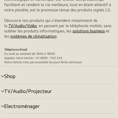
facilitent et rendent la vie meilleure, tout en étant attentif à
notre planète, est la promesse tenue des produits signés LG.
Découvre nos produits qui s’étendent notamment de
la
TV/Audio/Vidéo
, en passant par la téléphonie mobile, sans
oublier les produits informatiques, les
solutions business
et
les
systèmes de climatisation
.
Téléphone
Email
Du lundi au vendredi de: 9h00 à 18h00
Appelez notre hotline: +41 0848 - 543 543
Notre hotline n’est pas accessible les jours fériés nationaux
Shop
menu
déroulant
TV/Audio/Projecteur
menu
déroulant
Electroménager
menu
déroulant