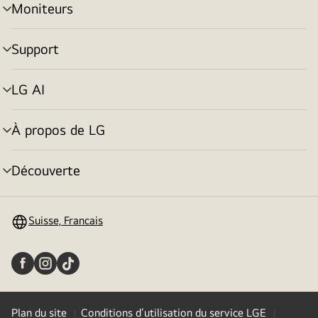
Moniteurs
menu
déroulant
Support
menu
déroulant
LG AI
menu
déroulant
À propos de LG
menu
déroulant
Découverte
menu
déroulant
Suisse, Francais
Plan du site
Conditions d’utilisation du service LGE