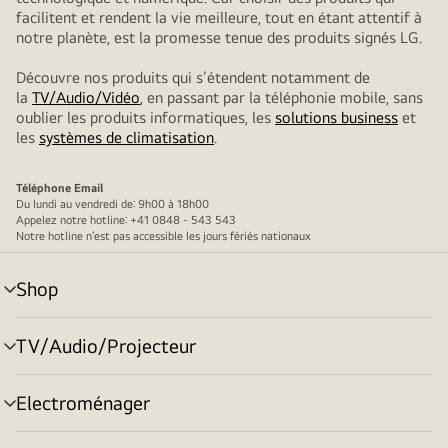
facilitent et rendent la vie meilleure, tout en étant attentif à
notre planète, est la promesse tenue des produits signés LG.
Découvre nos produits qui s’étendent notamment de
la
TV/Audio/Vidéo
, en passant par la téléphonie mobile, sans
oublier les produits informatiques, les
solutions business
et
les
systèmes de climatisation
.
Téléphone
Email
Du lundi au vendredi de: 9h00 à 18h00
Appelez notre hotline: +41 0848 - 543 543
Notre hotline n’est pas accessible les jours fériés nationaux
Shop
menu
déroulant
TV/Audio/Projecteur
menu
déroulant
Electroménager
menu
déroulant