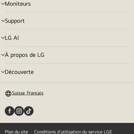
Moniteurs
menu
déroulant
Support
menu
déroulant
LG AI
menu
déroulant
À propos de LG
menu
déroulant
Découverte
menu
déroulant
Suisse, Francais
Plan du site
Conditions d’utilisation du service LGE