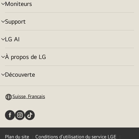
Moniteurs
menu
déroulant
Support
menu
déroulant
LG AI
menu
déroulant
À propos de LG
menu
déroulant
Découverte
menu
déroulant
Suisse, Francais
Plan du site
Conditions d’utilisation du service LGE