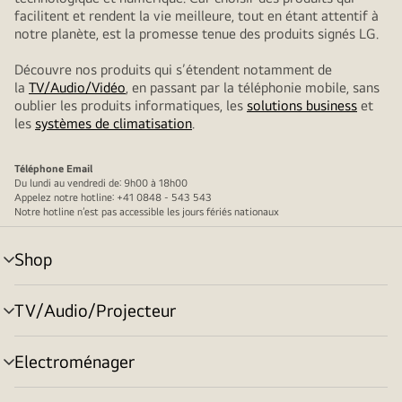
facilitent et rendent la vie meilleure, tout en étant attentif à
notre planète, est la promesse tenue des produits signés LG.
Découvre nos produits qui s’étendent notamment de
la
TV/Audio/Vidéo
, en passant par la téléphonie mobile, sans
oublier les produits informatiques, les
solutions business
et
les
systèmes de climatisation
.
Téléphone
Email
Du lundi au vendredi de: 9h00 à 18h00
Appelez notre hotline: +41 0848 - 543 543
Notre hotline n’est pas accessible les jours fériés nationaux
Shop
menu
déroulant
TV/Audio/Projecteur
menu
déroulant
Electroménager
menu
déroulant