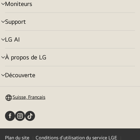
Moniteurs
menu
déroulant
Support
menu
déroulant
LG AI
menu
déroulant
À propos de LG
menu
déroulant
Découverte
menu
déroulant
Suisse, Francais
Plan du site
Conditions d’utilisation du service LGE