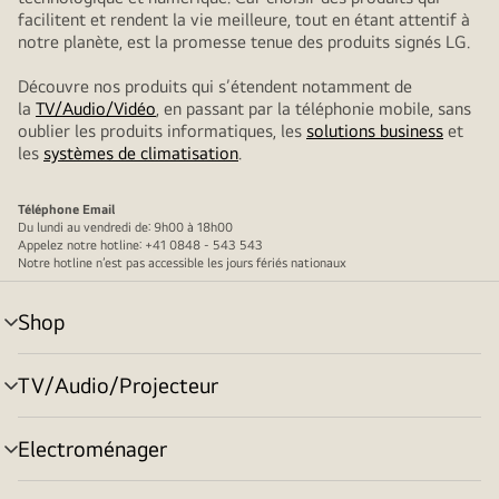
facilitent et rendent la vie meilleure, tout en étant attentif à
notre planète, est la promesse tenue des produits signés LG.
Découvre nos produits qui s’étendent notamment de
la
TV/Audio/Vidéo
, en passant par la téléphonie mobile, sans
oublier les produits informatiques, les
solutions business
et
les
systèmes de climatisation
.
Téléphone
Email
Du lundi au vendredi de: 9h00 à 18h00
Appelez notre hotline: +41 0848 - 543 543
Notre hotline n’est pas accessible les jours fériés nationaux
Shop
menu
déroulant
TV/Audio/Projecteur
menu
déroulant
Electroménager
menu
déroulant