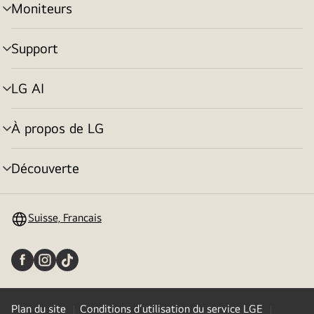
Moniteurs
menu
déroulant
Support
menu
déroulant
LG AI
menu
déroulant
À propos de LG
menu
déroulant
Découverte
menu
déroulant
Suisse, Francais
Plan du site
Conditions d’utilisation du service LGE