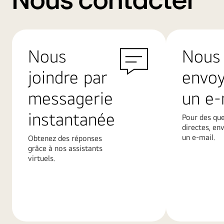
Nous contacter
Nous
Nous
joindre par
envo
messagerie
un e-
instantanée
Pour des qu
directes, en
un e-mail.
Obtenez des réponses
grâce à nos assistants
virtuels.
En
En
savoir
savoir
plus
plus