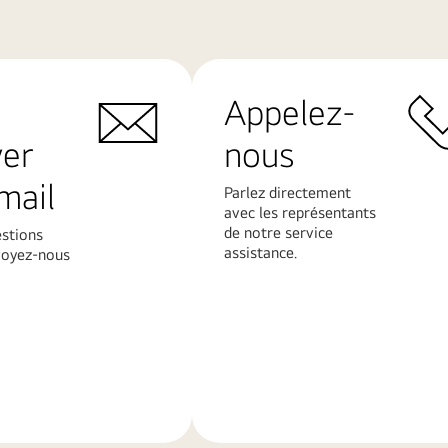
Appelez-
yer
nous
mail
Parlez directement
avec les représentants
de notre service
estions
assistance.
voyez-nous
En
savoir
plus