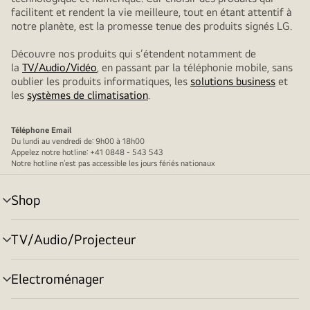
facilitent et rendent la vie meilleure, tout en étant attentif à
notre planète, est la promesse tenue des produits signés LG.
Découvre nos produits qui s’étendent notamment de
la
TV/Audio/Vidéo
, en passant par la téléphonie mobile, sans
oublier les produits informatiques, les
solutions business
et
les
systèmes de climatisation
.
Téléphone
Email
Du lundi au vendredi de: 9h00 à 18h00
Appelez notre hotline: +41 0848 - 543 543
Notre hotline n’est pas accessible les jours fériés nationaux
Shop
menu
déroulant
TV/Audio/Projecteur
menu
déroulant
Electroménager
menu
déroulant