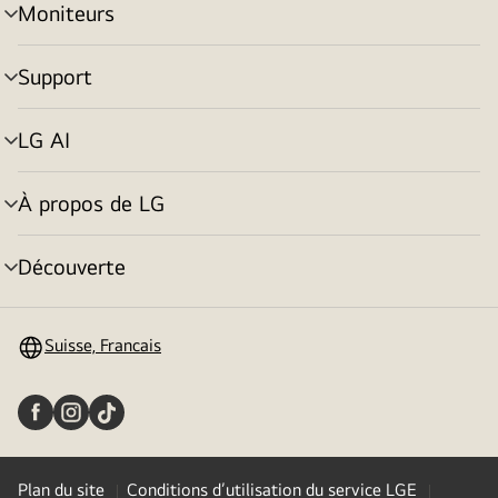
Moniteurs
menu
déroulant
Support
menu
déroulant
LG AI
menu
déroulant
À propos de LG
menu
déroulant
Découverte
menu
déroulant
Suisse, Francais
Plan du site
Conditions d’utilisation du service LGE