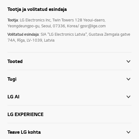
Tootja ja volitatud esindaja
Tootja
: LG Electronics Inc, Twin Towers 128 Yeoui-daero,
Yeongdeungpo-gu, Seoul, 07336, Korea/ gpsr@lge.com
Volitatud esindaja
: SIA "LG Electronics Latvia", Gustava Zemgala gatve
74A, Rīga, LV-1039, Latvia
Tooted
Tugi
LG AI
LG EXPERIENCE
Teave LG kohta