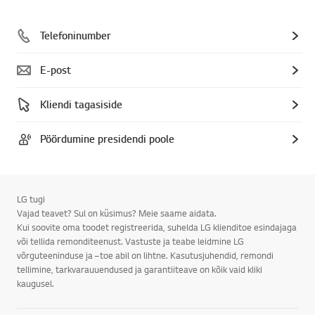
Telefoninumber
E-post
Kliendi tagasiside
Pöördumine presidendi poole
LG tugi
Vajad teavet? Sul on küsimus? Meie saame aidata.
Kui soovite oma toodet registreerida, suhelda LG klienditoe esindajaga
või tellida remonditeenust. Vastuste ja teabe leidmine LG
võrguteeninduse ja –toe abil on lihtne. Kasutusjuhendid, remondi
tellimine, tarkvarauuendused ja garantiiteave on kõik vaid kliki
kaugusel.