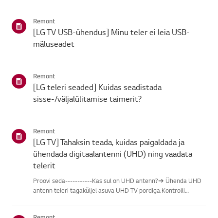
leidmisel vali oma LG toode alljärgnevatest kategooriatest.Vali
oma toodeSee juhend on loodud kõigi mudelite jaoks, seega
Remont
võiva...
[LG TV USB-ühendus] Minu teler ei leia USB-
mäluseadet
Remont
[LG teleri seaded] Kuidas seadistada
sisse-/väljalülitamise taimerit?
Remont
[LG TV] Tahaksin teada, kuidas paigaldada ja
ühendada digitaalantenni (UHD) ning vaadata
telerit
Proovi seda-----------Kas sul on UHD antenn?➔ Ühenda UHD
antenn teleri tagaküljel asuva UHD TV pordiga.Kontrolli
saadaolevaid piirkondi UHD vastuvõtu osas.Kuidas ühendada
antennPaigalda antenn kohta, kus see saab vastu võtta UHD
Remont