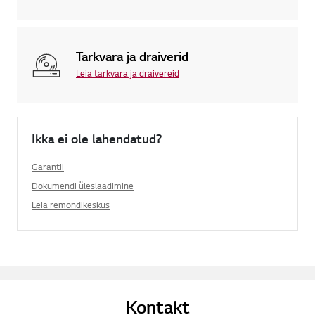
Tarkvara ja draiverid
Leia tarkvara ja draivereid
Ikka ei ole lahendatud?
Garantii
Dokumendi üleslaadimine
Leia remondikeskus
Kontakt