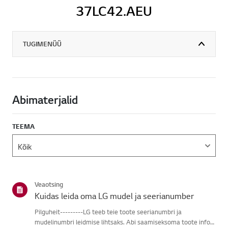
37LC42.AEU
TUGIMENÜÜ
Abimaterjalid
TEEMA
Veaotsing
Kuidas leida oma LG mudel ja seerianumber
Pilguheit---------LG teeb teie toote seerianumbri ja
mudelinumbri leidmise lihtsaks. Abi saamiseksoma toote info