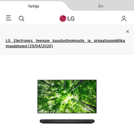
Tarbija
Äri
Menu
Otsi
Minu L
Clo
LG Electronics teenuse kasutustingimuste ja privaatsuspoliitika
muudatused (29/04/2026)