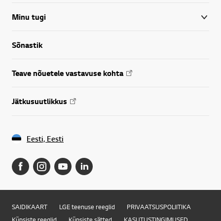
Minu tugi
Sõnastik
Teave nõuetele vastavuse kohta
Jätkusuutlikkus
Eesti, Eesti
SAIDIKAART
LGE teenuse reeglid
PRIVAATSUSPOLIITIKA
Küpsiste reeglid
Küpsiste sätted
KASUTUSTINGIMUSED