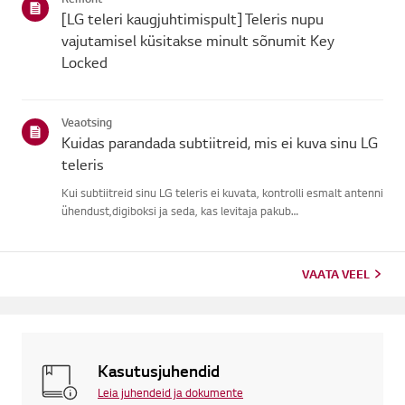
signaali, j...
[LG teleri kaugjuhtimispult] Teleris nupu
vajutamisel küsitakse minult sõnumit Key
Locked
Veaotsing
Kuidas parandada subtiitreid, mis ei kuva sinu LG
teleris
Kui subtiitreid sinu LG teleris ei kuvata, kontrolli esmalt antenni
ühendust,digiboksi ja seda, kas levitaja pakub
subtiitreid.Tavaliste õhu kaudu ülekannete puhul saad sisse
lülitada subtiitrid oma teleriligipääsetavuse menüüs.Kui
kasutad ...
VAATA VEEL
Kasutusjuhendid
Leia juhendeid ja dokumente