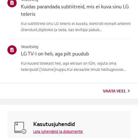
signaali, j...
Kuidas parandada subtiitreid, mis ei kuva sinu LG
teleris
Kui subtiitreid sinu LG teleris ei kuvata, kontrolli esmalt antenni
ühendust,digiboksi ja seda, kas levitaja pakub
subtiitreid.Tavaliste õhu kaudu ülekannete puhul saad sisse
lülitada subtiitrid oma teleriligipääsetavuse menüüs.Kui
Veaotsing
kasutad ...
LG TV-l on heli, aga pilt puudub
Kui kuuled telekast heli, aga ekraan on tühi, vajuta oma
teleripuldi [Volume]nuppu.Kui ekraanile ilmub helitugevuse
indikaator, töötab tõenäoliselt su teleriekraan hästi.Probleemi
võib põhjustada välise seadme signaaliprobleem, lahtine ühen...
VAATA VEEL
Kasutusjuhendid
Leia juhendeid ja dokumente