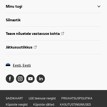
Minu tugi
Sõnastik
Teave nõuetele vastavuse kohta
Jätkusuutlikkus
Eesti, Eesti
SAIDIKAART
LGE teenuse reeglid
PRIVAATSUSPOLIITIKA
Küpsiste reeglid
Küpsiste sätted
KASUTUSTINGIMUSED