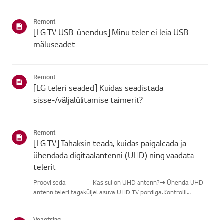
leidmisel vali oma LG toode alljärgnevatest kategooriatest.Vali
oma toodeSee juhend on loodud kõigi mudelite jaoks, seega
Remont
võiva...
[LG TV USB-ühendus] Minu teler ei leia USB-
mäluseadet
Remont
[LG teleri seaded] Kuidas seadistada
sisse-/väljalülitamise taimerit?
Remont
[LG TV] Tahaksin teada, kuidas paigaldada ja
ühendada digitaalantenni (UHD) ning vaadata
telerit
Proovi seda-----------Kas sul on UHD antenn?➔ Ühenda UHD
antenn teleri tagaküljel asuva UHD TV pordiga.Kontrolli
saadaolevaid piirkondi UHD vastuvõtu osas.Kuidas ühendada
antennPaigalda antenn kohta, kus see saab vastu võtta UHD
Veaotsing