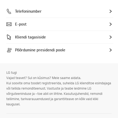
Telefoninumber
E-post
Kliendi tagasiside
Pöördumine presidendi poole
LG tugi
Vajad teavet? Sul on küsimus? Meie saame aidata.
Kui soovite oma toodet registreerida, suhelda LG klienditoe esindajaga
või tellida remonditeenust. Vastuste ja teabe leidmine LG
võrguteeninduse ja –toe abil on lihtne. Kasutusjuhendid, remondi
tellimine, tarkvarauuendused ja garantiiteave on kõik vaid kliki
kaugusel.