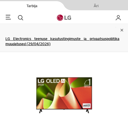
Tarbija
Äri
Menu
Otsi
Minu L
Clo
LG Electronics teenuse kasutustingimuste ja privaatsuspoliitika
muudatused (29/04/2026)