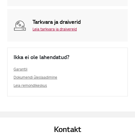
Tarkvara ja draiverid
Leia tarkvara ja draivereid
Ikka ei ole lahendatud?
Garantii
Dokumendi üleslaadimine
Leia remondikeskus
Kontakt