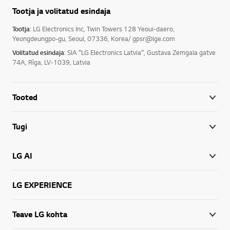
Tootja ja volitatud esindaja
Tootja
: LG Electronics Inc, Twin Towers 128 Yeoui-daero,
Yeongdeungpo-gu, Seoul, 07336, Korea/ gpsr@lge.com
Volitatud esindaja
: SIA "LG Electronics Latvia", Gustava Zemgala gatve
74A, Rīga, LV-1039, Latvia
Tooted
Tugi
LG AI
LG EXPERIENCE
Teave LG kohta