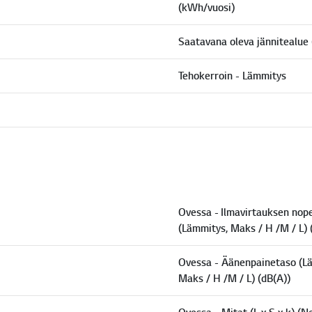
(kWh/vuosi)
Saatavana oleva jännitealue 
Tehokerroin - Lämmitys
Ovessa - Ilmavirtauksen nop
(Lämmitys, Maks / H /M / L)
Ovessa - Äänenpainetaso (L
Maks / H /M / L) (dB(A))