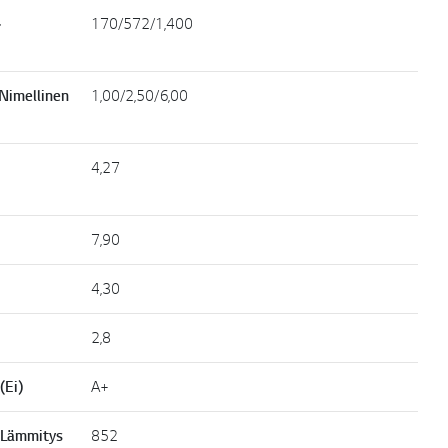
~
170/572/1,400
 Nimellinen
1,00/2,50/6,00
4,27
7,90
4,30
2,8
(Ei)
A+
 Lämmitys
852