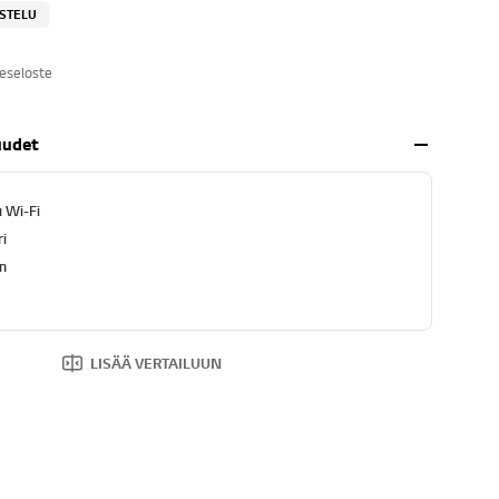
OSTELU
eseloste
uudet
 Wi-Fi
ri
n
LISÄÄ VERTAILUUN