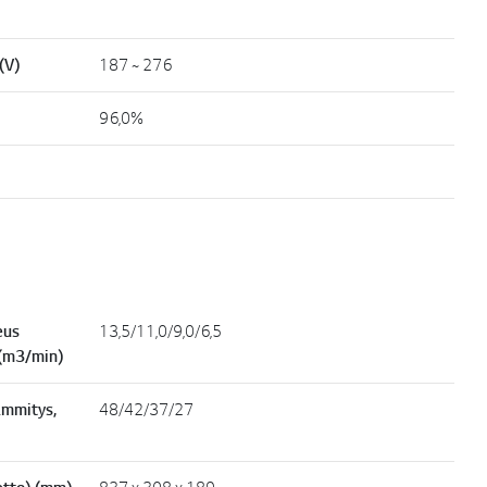
(V)
187 ~ 276
96,0%
eus
13,5/11,0/9,0/6,5
 (m3/min)
ämmitys,
48/42/37/27