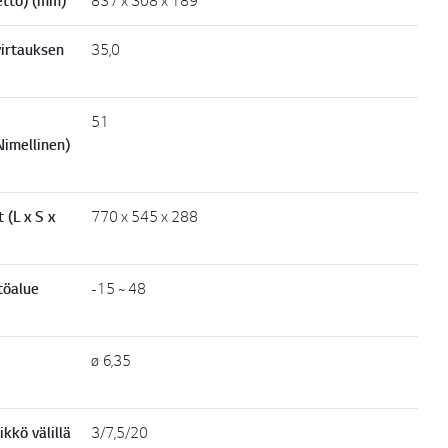
etto) (mm)
837 x 308 x 189
virtauksen
35,0
51
imellinen)
 (L x S x
770 x 545 x 288
ttöalue
-15 ~ 48
ø 6,35
ikkö välillä
3/7,5/20