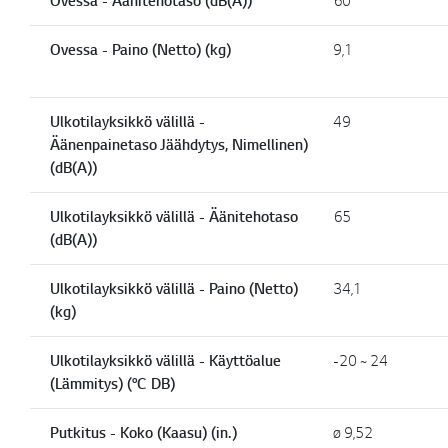
Ovessa - Äänitehotaso (dB(A))
60
Ovessa - Paino (Netto) (kg)
9,1
Ulkotilayksikkö välillä -
49
Äänenpainetaso Jäähdytys, Nimellinen)
(dB(A))
Ulkotilayksikkö välillä - Äänitehotaso
65
(dB(A))
Ulkotilayksikkö välillä - Paino (Netto)
34,1
(kg)
Ulkotilayksikkö välillä - Käyttöalue
-20 ~ 24
(Lämmitys) (°C DB)
Putkitus - Koko (Kaasu) (in.)
ø 9,52