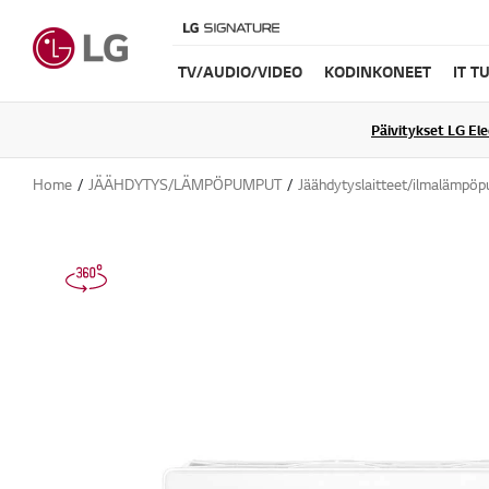
TV/AUDIO/VIDEO
KODINKONEET
IT T
Päivitykset LG El
Home
JÄÄHDYTYS/LÄMPÖPUMPUT
Jäähdytyslaitteet/ilmalämpöp