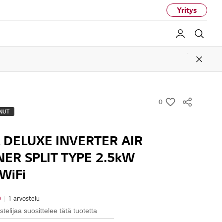
Yritys
My LG
Haku
Close
0
w
NUT
i
s
 DELUXE INVERTER AIR
h
ER SPLIT TYPE 2.5kW
WiFi
0
|
1 arvostelu
telijaa suosittelee tätä tuotetta