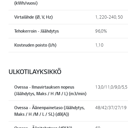
(kWh/vuosi)
Virtalähde (Ø, V, Hz)
1, 220-240, 50
Tehokerroin - Jäähdytys
96,0%
Kosteuden poisto (l/h)
1,10
ULKOTILAYKSIKKÖ
Ovessa - Ilmavirtauksen nopeus
13,0/11,0/9,0/5,5
(Jäähdytys, Maks / H /M / L) (m3/min)
Ovessa - Äänenpainetaso (Jäähdytys,
48/42/37/27/19
Maks / H /M / L / SL) (dB(A))