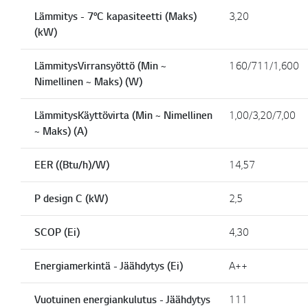
Lämmitys - 7°C kapasiteetti (Maks)
3,20
(kW)
LämmitysVirransyöttö (Min ~
160/711/1,600
Nimellinen ~ Maks) (W)
LämmitysKäyttövirta (Min ~ Nimellinen
1,00/3,20/7,00
~ Maks) (A)
EER ((Btu/h)/W)
14,57
P design C (kW)
2,5
SCOP (Ei)
4,30
Energiamerkintä - Jäähdytys (Ei)
A++
Vuotuinen energiankulutus - Jäähdytys
111