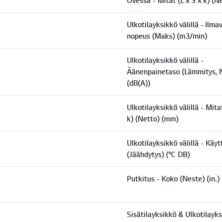
Ovessa - Mitat (L x S x k) (N
Ulkotilayksikkö välillä - Ilma
nopeus (Maks) (m3/min)
Ulkotilayksikkö välillä -
Äänenpainetaso (Lämmitys, N
(dB(A))
Ulkotilayksikkö välillä - Mitat
k) (Netto) (mm)
Ulkotilayksikkö välillä - Käy
(Jäähdytys) (°C DB)
Putkitus - Koko (Neste) (in.)
Sisätilayksikkö & Ulkotilayks