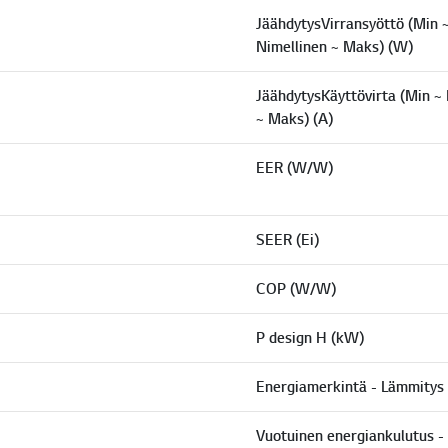
JäähdytysVirransyöttö (Min 
Nimellinen ~ Maks) (W)
JäähdytysKäyttövirta (Min ~
~ Maks) (A)
EER (W/W)
SEER (Ei)
COP (W/W)
P design H (kW)
Energiamerkintä - Lämmitys 
Vuotuinen energiankulutus -