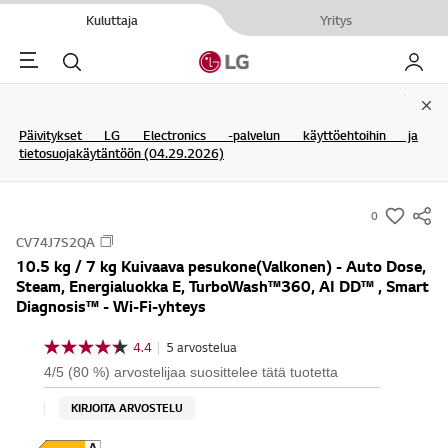
Kuluttaja
Yritys
Menu
Haku
My LG
Clo
Päivitykset LG Electronics -palvelun käyttöehtoihin ja
tietosuojakäytäntöön (04.29.2026)
0
s
CV74J7S2QA
u
10.5 kg / 7 kg Kuivaava pesukone(Valkonen) - Auto Dose,
m
Steam, Energialuokka E, TurboWash™360, AI DD™ , Smart
m
Diagnosis™ - Wi-Fi-yhteys
a
4.4
|
5 arvostelua
r
4
.
y
4/5 (80 %) arvostelijaa suosittelee tätä tuotetta
4
-
/
KIRJOITA ARVOSTELU
5
w
t
i