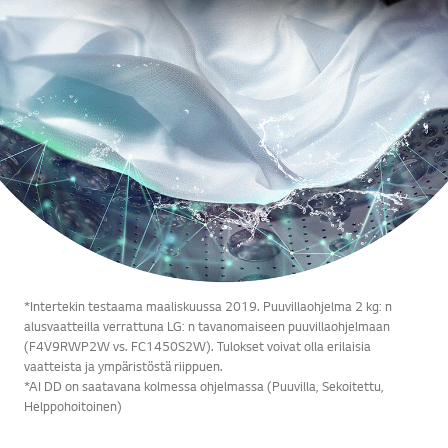
*Intertekin testaama maaliskuussa 2019. Puuvillaohjelma 2 kg: n
alusvaatteilla verrattuna LG: n tavanomaiseen puuvillaohjelmaan
(F4V9RWP2W vs. FC1450S2W). Tulokset voivat olla erilaisia
vaatteista ja ympäristöstä riippuen.
*AI DD on saatavana kolmessa ohjelmassa (Puuvilla, Sekoitettu,
Helppohoitoinen)