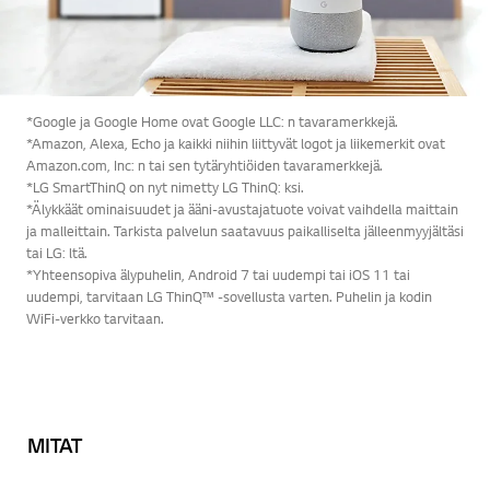
*Google ja Google Home ovat Google LLC: n tavaramerkkejä.
*Amazon, Alexa, Echo ja kaikki niihin liittyvät logot ja liikemerkit ovat
Amazon.com, Inc: n tai sen tytäryhtiöiden tavaramerkkejä.
*LG SmartThinQ on nyt nimetty LG ThinQ: ksi.
*Älykkäät ominaisuudet ja ääni-avustajatuote voivat vaihdella maittain
ja malleittain. Tarkista palvelun saatavuus paikalliselta jälleenmyyjältäsi
tai LG: ltä.
*Yhteensopiva älypuhelin, Android 7 tai uudempi tai iOS 11 tai
uudempi, tarvitaan LG ThinQ™ -sovellusta varten. Puhelin ja kodin
WiFi-verkko tarvitaan.
MITAT