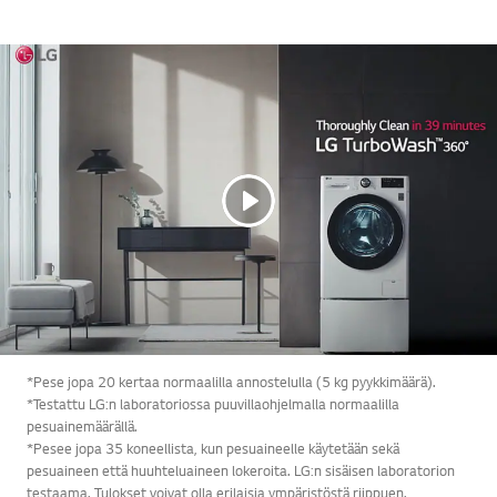
*Pese jopa 20 kertaa normaalilla annostelulla (5 kg pyykkimäärä).
*Testattu LG:n laboratoriossa puuvillaohjelmalla normaalilla
pesuainemäärällä.
*Pesee jopa 35 koneellista, kun pesuaineelle käytetään sekä
pesuaineen että huuhteluaineen lokeroita. LG:n sisäisen laboratorion
testaama. Tulokset voivat olla erilaisia ympäristöstä riippuen.