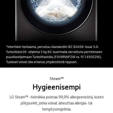
*Intertekin testaama, perustuu standardiin IEC 60456: Issue 5.0.
TurboWash39 -ohjelma 5 kg IEC-kuormalla verrattuna perinteiseen
puuvillaohjelmaan TurboWashilla (F4V9RWP2W vs. FC1450S2W).
Tulokset voivat olla erilaisia ympäristöstä riippuen.
Steam™
Hygieenisempi
LG Steam™ -tekniikka poistaa 99,9% allergeeneista, kuten
pölypunkit, jotka voivat aiheuttaa allergia- tai
hengitysongelmia.