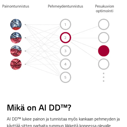
Mikä on AI DD™?
AI DD™ lukee painon ja tunnistaa myös kankaan pehmeyden ja
käyttää sitten parhaita rummun liikkeitä koneessa olevalle