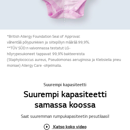
*British Allergy Foundation Seal of Approval:
vähentää pölypunkkien ja siitepölyn määrää 99,9%.
**TÜV SÜD:n valvonnassa testatut LG-
höyrypesukoneet tappavat 99,9% bakteereista
(Staphylococcus aureus, Pseudomonas aeruginosa ja Klebsiella pneu
moniae) Allergy Care -ohjelmalla.
Suurempi kapasiteetti
Suurempi kapasiteetti
samassa koossa
Saat suuremman rumpukapasiteetin pesutilaasi!
Katso koko video