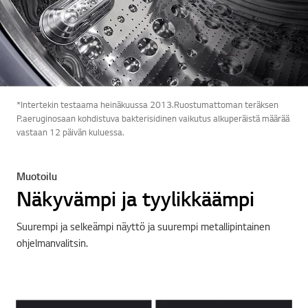
*Intertekin testaama heinäkuussa 2013.Ruostumattoman teräksen
P.aeruginosaan kohdistuva bakterisidinen vaikutus alkuperäistä määrää
vastaan 12 päivän kuluessa.
Muotoilu
Näkyvämpi ja tyylikkäämpi
Suurempi ja selkeämpi näyttö ja suurempi metallipintainen
ohjelmanvalitsin.