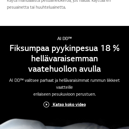
pesuainetta tai huuhteluainetta.
AI DD™
Fiksumpaa pyykinpesua 18 %
hellävaraisemman
vaatehuollon avulla
AI DD™ valitsee parhaat ja hellävaraisimmat rummun liikkeet
vaatteille
erilaiseen pesukuvioon perustuen.
Katso koko video