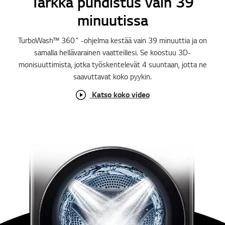
Tarkka puhdistus vain 39
minuutissa
TurboWash™ 360˚ -ohjelma kestää vain 39 minuuttia ja on
samalla hellävarainen vaatteillesi. Se koostuu 3D-
monisuuttimista, jotka työskentelevät 4 suuntaan, jotta ne
saavuttavat koko pyykin.
Katso koko video