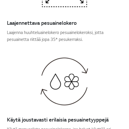
Laajennettava pesuainelokero
Laajenna huuhteluainelokero pesuainelokeroksi, jotta
pesuainetta riittää jopa 35* pesukerraksi.
Käytä joustavasti erilaisia pesuainetyyppejä
Käytä manuaalista pesuainelokeroa, jos haluat käyttää eri