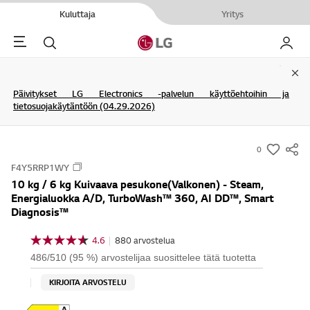
Kuluttaja
Yritys
Menu
Haku
My LG
Clo
Päivitykset LG Electronics -palvelun käyttöehtoihin ja
tietosuojakäytäntöön (04.29.2026)
0
s
F4Y5RRP1WY
u
10 kg / 6 kg Kuivaava pesukone(Valkonen) - Steam,
m
Energialuokka A/D, TurboWash™ 360, AI DD™, Smart
m
Diagnosis™
a
4.6
|
880 arvostelua
r
4
.
y
486/510 (95 %) arvostelijaa suosittelee tätä tuotetta
6
-
/
KIRJOITA ARVOSTELU
5
w
t
i