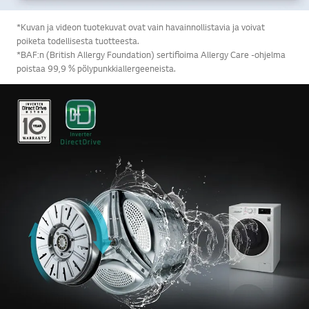
*Kuvan ja videon tuotekuvat ovat vain havainnollistavia ja voivat
poiketa todellisesta tuotteesta.
*BAF:n (British Allergy Foundation) sertifioima Allergy Care -ohjelma
poistaa 99,9 % pölypunkkiallergeeneista.