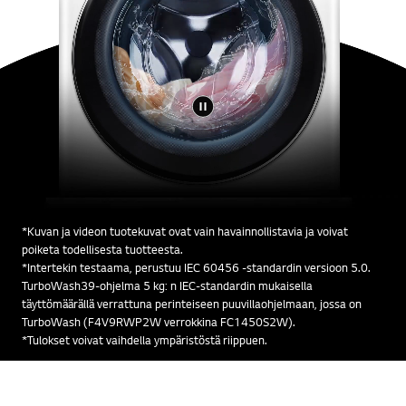
*Kuvan ja videon tuotekuvat ovat vain havainnollistavia ja voivat
poiketa todellisesta tuotteesta.
*Intertekin testaama, perustuu IEC 60456 -standardin versioon 5.0.
TurboWash39-ohjelma 5 kg: n IEC-standardin mukaisella
täyttömäärällä verrattuna perinteiseen puuvillaohjelmaan, jossa on
TurboWash (F4V9RWP2W verrokkina FC1450S2W).
*Tulokset voivat vaihdella ympäristöstä riippuen.