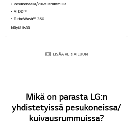
.
Pesukoneella/kuivausrummulla
R
e
AI DD™
a
TurboWash™ 360
d
8
Näytä lisää
8
0
R
e
v
i
LISÄÄ VERTAILUUN
e
w
s
.
S
a
m
a
Mikä on parasta LG:n
n
s
yhdistetyissä pesukoneissa/
i
v
kuivausrummuissa?
u
n
l
i