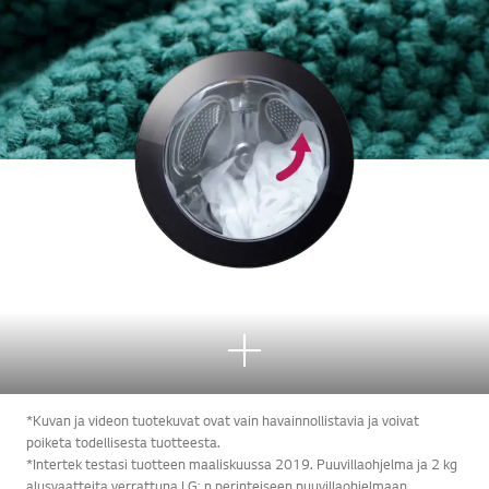
Lisä
ä
*Kuvan ja videon tuotekuvat ovat vain havainnollistavia ja voivat
poiketa todellisesta tuotteesta.
*Intertek testasi tuotteen maaliskuussa 2019. Puuvillaohjelma ja 2 kg
alusvaatteita verrattuna LG: n perinteiseen puuvillaohjelmaan