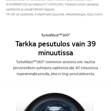
(F4V9RWP2W verrokkina FC1450S2W). Tulokset voivat vaihdella
vaatteista ja ympäristöstä riippuen.
*AI DD on saatavilla 3 ohjelmalla (puuvilla, sekoitekangas, Easy Care).
TurboWash™360°
Tarkka pesutulos vain 39
minuutissa
TurboWash™360°-toiminnon ansiosta voit nauttia
perusteellisen puhtaista vaatteista alle 40 minuutissa
nopeammalla pesulla, joka ei tingi pesutuloksesta.