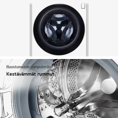
Ruostumaton rumputeräs
Kestävämmät rummut