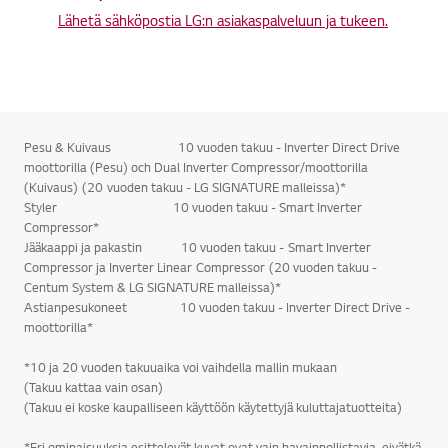
Lähetä sähköpostia LG:n asiakaspalveluun ja tukeen.
Pesu & Kuivaus 10 vuoden takuu - Inverter Direct Drive
moottorilla (Pesu) och Dual Inverter Compressor/moottorilla
(Kuivaus) (20 vuoden takuu - LG SIGNATURE malleissa)*
Styler 10 vuoden takuu - Smart Inverter
Compressor*
Jääkaappi ja pakastin 10 vuoden takuu - Smart Inverter
Compressor ja Inverter Linear Compressor (20 vuoden takuu -
Centum System & LG SIGNATURE malleissa)*
Astianpesukoneet 10 vuoden takuu - Inverter Direct Drive -
moottorilla*
*10 ja 20 vuoden takuuaika voi vaihdella mallin mukaan
(Takuu kattaa vain osan)
(Takuu ei koske kaupalliseen käyttöön käytettyjä kuluttajatuotteita)
*Eri ominaisuuksia esittelevät kuvat ovat vain havainnollistavia, eivätkä