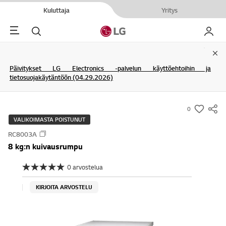
Kuluttaja
Yritys
Menu
Haku
My LG
Clo
Päivitykset LG Electronics -palvelun käyttöehtoihin ja
tietosuojakäytäntöön (04.29.2026)
0
s
VALIKOIMASTA POISTUNUT
u
RC8003A
m
8 kg:n kuivausrumpu
m
a
0 arvostelua
E
r
i
a
y
KIRJOITA ARVOSTELU
r
-
v
o
w
s
i