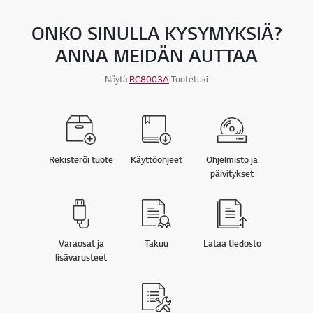
ONKO SINULLA KYSYMYKSIÄ?
ANNA MEIDÄN AUTTAA
Näytä
RC8003A
Tuotetuki
Rekisteröi tuote
Käyttöohjeet
Ohjelmisto ja
päivitykset
Varaosat ja
Takuu
Lataa tiedosto
lisävarusteet