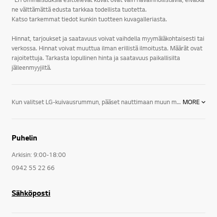
ne välttämättä edusta tarkkaa todellista tuotetta.
Katso tarkemmat tiedot kunkin tuotteen kuvagalleriasta.
Hinnat, tarjoukset ja saatavuus voivat vaihdella myymäläkohtaisesti tai
verkossa. Hinnat voivat muuttua ilman erillistä ilmoitusta. Määrät ovat
rajoitettuja. Tarkasta lopullinen hinta ja saatavuus paikallisilta
jälleenmyyjiltä.
Kun valitset LG-kuivausrummun, pääset nauttimaan muun muassa näistä huippuominaisuuksista:Koneessa on kondenssivesisäiliön lisäksi kondenssiveden poistoletku ja asennustuet torniasennusta varten.Kenkien kuivattamisen ei tarvitse olla korvia huumaavaa kolinaa, sillä mukana tulee paikallaan pysyvä kuivaushylly, johon kengät voidaan asettaa. Se sopii käytettäväksi myös villalle ja muille materiaaleille, jotka eivät kestä mekaanista käsittelyä.Perusohjelmien lisäksi kuivausrummussa on erikoisohjelmat hienopyykille sekä villa- ja urheiluvaatteille. Lisäksi LG Low Decibel -järjestelmän ansiosta LG:n kuivausrumpujen äänitaso on vain 61,5 dB.LG:n pesutornissa yhdistyvät laatu ja tehokkuus. LG:n pyykinpesukoneen ja kuivausrummun yhdistämällä voit koota itsellesi sopivan pesutornin, jonka avulla säästät runsaasti tilaa ja saat tyylikkään kokonaisuuden, jolla pyykinpesu on vaivatonta ja tehokasta!Jokaisessa kuivausrummussa on Sensor Dry -järjestelmä, joka säätää kuivausajan ja lämpötilan aina erikseen vaatteiden ja materiaalien mukaan. LG:n kuivausrummuissa on myös 7 lisätoimintoa kuten lapsilukko ja energiansäästö.Tutustu, miten voit saada kaiken irti LG-kuivausrummustasi ja opi enemmän kaikkien kodinkoneittemme innovatiivisesta teknologiasta.
MORE
Puhelin
Arkisin: 9:00-18:00
0942 55 22 66
Sähköposti