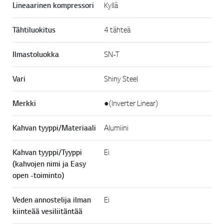
Lineaarinen kompressori
Kyllä
Tähtiluokitus
4 tähteä
Ilmastoluokka
SN-T
Vari
Shiny Steel
Merkki
●(Inverter Linear)
Kahvan tyyppi/Materiaali
Alumiini
Kahvan tyyppi/Tyyppi
Ei
(kahvojen nimi ja Easy
open -toiminto)
Veden annostelija ilman
Ei
kiinteää vesiliitäntää