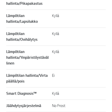
hallinta/Pikapakastus
Lämpötilan
Kyllä
hallinta/Lapsilukko
Lämpötilan
Kyllä
hallinta/Ovihälytys
Lämpötilan
Kyllä
hallinta/Ympäristöystäväl
linen
Lämpötilan hallinta/Virta
Ei
päällä/pois
Smart Diagnosis™
Kyllä
Jäähdytysjärjestelmä
No Frost