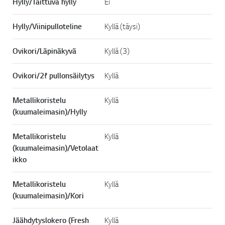
Hylly/Taittuva hylly
Ei
Hylly/Viinipulloteline
Kyllä (täysi)
Ovikori/Läpinäkyvä
Kyllä (3)
Ovikori/2ℓ pullonsäilytys
Kyllä
Metallikoristelu
Kyllä
(kuumaleimasin)/Hylly
Metallikoristelu
Kyllä
(kuumaleimasin)/Vetolaat
ikko
Metallikoristelu
Kyllä
(kuumaleimasin)/Kori
Jäähdytyslokero (Fresh
Kyllä