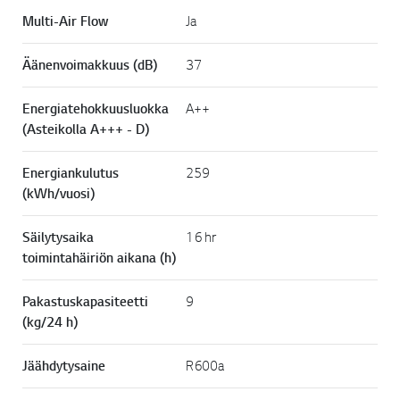
Multi-Air Flow
Ja
Äänenvoimakkuus (dB)
37
Energiatehokkuusluokka
A++
(Asteikolla A+++ - D)
Energiankulutus
259
(kWh/vuosi)
Säilytysaika
16 hr
toimintahäiriön aikana (h)
Pakastuskapasiteetti
9
(kg/24 h)
Jäähdytysaine
R600a