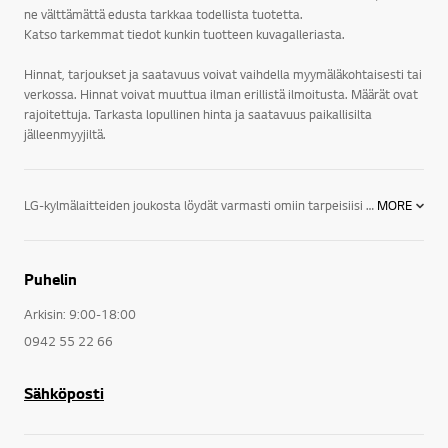
ne välttämättä edusta tarkkaa todellista tuotetta.
Katso tarkemmat tiedot kunkin tuotteen kuvagalleriasta.
Hinnat, tarjoukset ja saatavuus voivat vaihdella myymäläkohtaisesti tai
verkossa. Hinnat voivat muuttua ilman erillistä ilmoitusta. Määrät ovat
rajoitettuja. Tarkasta lopullinen hinta ja saatavuus paikallisilta
jälleenmyyjiltä.
LG-kylmälaitteiden joukosta löydät varmasti omiin tarpeisiisi sopivat mallit.Tutustu muutamiin ominaisuuksiin, joilla LG-kylmälaitteet erottuvat muista kylmälaitteista:LG-jääkaappien muotoillut ovet, piilotetut saranat, LED-valot, Smart Pull -kahvat ja liukuvat laatikot ovat vain muutamia niistä ominaisuuksista, jotka tekevät LG-jääkaapeista tyylikkäitä ja toimivia.Pakastinkaappien ainutlaatuinen Linear Compressor –kompressori tekee niistä sekä hiljaisia että energiatehokkaita.LG-jääkaappipakastimet ovat sisältä tilavia ja ulkoa kompakteja, joten ne sopivat loistavasti kaikkiin keittiöihin.Side by Side –jääkaapit puolestaan tarjoavat vielä enemmän säilytystilaa ja niiden tyylikkäästi muotoiltu vesi- ja jääpala-automaatti annostelee vettä, jääpaloja ja jäämurskaa.LG-kylmälaitteissa perinteet yhdistyvät uusimpaan teknologiaan, jolloin syntyy käyttäjäystävällisiä ja toimivia huippuominaisuuksin varusteltuja keittiökoneita. LG:n kylmälaitteissa on panostettu laatuun ja kestävään kehitykseen, jolloin ne ovat myös energiatehokkaita. Lisäksi ne on suunniteltu niin, että useimmin käytetyt elintarvikkeet on helppo sijoittaa suoraan silmien tasolle.
MORE
Puhelin
Arkisin: 9:00-18:00
0942 55 22 66
Sähköposti