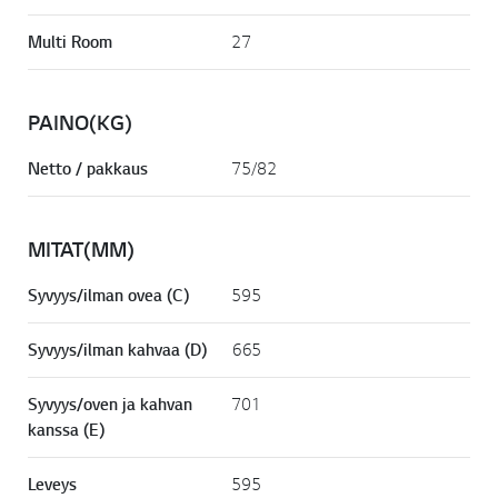
k
i
Multi Room
27
.
PAINO(KG)
Netto / pakkaus
75/82
MITAT(MM)
Syvyys/ilman ovea (C)
595
Syvyys/ilman kahvaa (D)
665
Syvyys/oven ja kahvan
701
kanssa (E)
Leveys
595