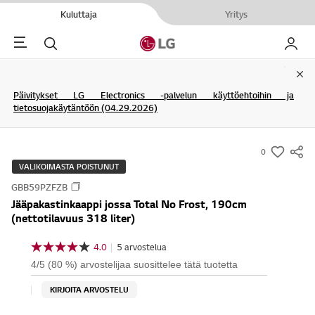
Kuluttaja
Yritys
Menu
Haku
My LG
Clo
Päivitykset LG Electronics -palvelun käyttöehtoihin ja
tietosuojakäytäntöön (04.29.2026)
0
s
VALIKOIMASTA POISTUNUT
u
GBB59PZFZB
m
Jääpakastinkaappi jossa Total No Frost, 190cm
m
(nettotilavuus 318 liter)
a
r
4.0
|
5 arvostelua
4
y
.
4/5 (80 %) arvostelijaa suosittelee tätä tuotetta
0
-
/
KIRJOITA ARVOSTELU
w
5
t
i