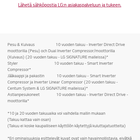
Lähetä sähköpostia LG:n asiakaspalveluun ja tukeen.
Pesu & Kuivaus 10 vuoden takuu - Inverter Direct Drive
moottorilla (Pesu) och Dual Inverter Compressor/moottorilla
(Kuivaus) (20 vuoden takuu - LG SIGNATURE malleissa)*
Styler 10 vuoden takuu - Smart Inverter
Compressor*
Jääkaappi ja pakastin 10 vuoden takuu - Smart Inverter
Compressor ja Inverter Linear Compressor (20 vuoden takuu -
Centum System & LG SIGNATURE malleissa)*
Astianpesukoneet 10 vuoden takuu - Inverter Direct Drive -
moottorilla*
*10 ja 20 vuoden takuuaika voi vaihdella mallin mukaan
(Takuu kattaa vain osan)
(Takuu ei koske kaupalliseen käyttöön käytettyjä kuluttajatuotteita)
*Eri ominaisuuksia esittelevät kuvat ovat vain havainnollistavia, eivätkä