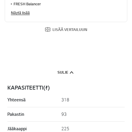
.
FRESH Balancer
R
e
Näytä lisää
a
d
5
LISÄÄ VERTAILUUN
R
e
v
i
e
w
s
.
S
SULJE
a
m
a
KAPASITEETTI(ℓ)
n
s
i
Yhteensä
318
v
u
n
Pakastin
93
l
i
n
Jääkaappi
225
k