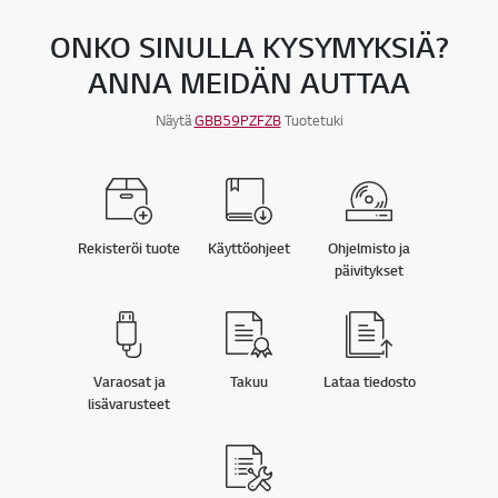
ONKO SINULLA KYSYMYKSIÄ?
ANNA MEIDÄN AUTTAA
Näytä
GBB59PZFZB
Tuotetuki
Rekisteröi tuote
Käyttöohjeet
Ohjelmisto ja
päivitykset
Varaosat ja
Takuu
Lataa tiedosto
lisävarusteet