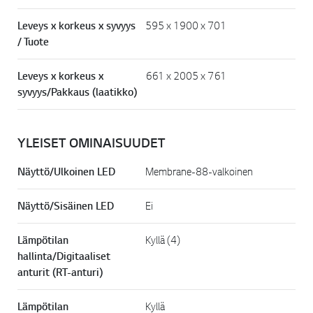
Leveys x korkeus x syvyys
595 x 1900 x 701
/ Tuote
Leveys x korkeus x
661 x 2005 x 761
syvyys/Pakkaus (laatikko)
YLEISET OMINAISUUDET
Näyttö/Ulkoinen LED
Membrane-88-valkoinen
Näyttö/Sisäinen LED
Ei
Lämpötilan
Kyllä (4)
hallinta/Digitaaliset
anturit (RT-anturi)
Lämpötilan
Kyllä