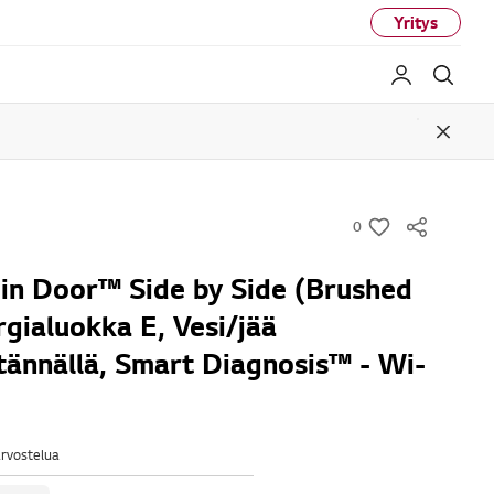
Yritys
My LG
Haku
Close
0
w
i
in Door™ Side by Side (Brushed
s
rgialuokka E, Vesi/jää
h
itännällä, Smart Diagnosis™ - Wi-
arvostelua