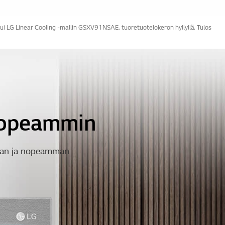
ui LG Linear Cooling -mallin GSXV91NSAE. tuoretuotelokeron hyllyllä. Tulos
 nopeammin
man ja nopeamman