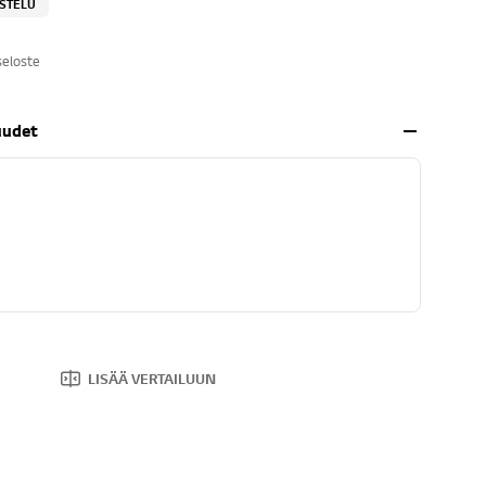
OSTELU
seloste
uudet
LISÄÄ VERTAILUUN