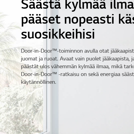
Säästä kylmää ilma
pääset nopeasti kä
suosikkeihisi
Door-in-Door™-toiminnon avulla otat jääkaapist
juomat ja ruoat. Avaat vain puolet jääkaapista, j
päästät ulos vähemmän kylmää ilmaa, mikä tarko
Door-in-Door™ -ratkaisu on sekä energiaa sääst
käytännöllinen.