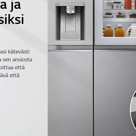
a ja
siksi
asi kätevästi
a sen ansiosta
ittaa että
ävä että