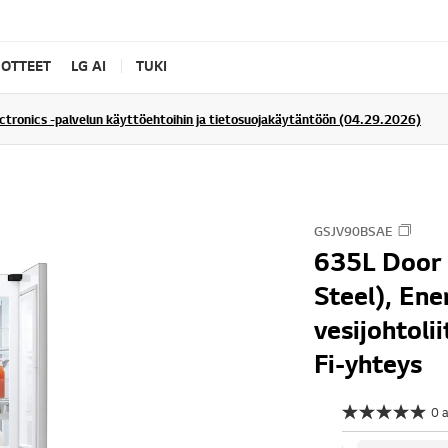
UOTTEET
LG AI
TUKI
ectronics -palvelun käyttöehtoihin ja tietosuojakäytäntöön (04.29.2026)
GSJV90BSAE
635L Door 
Steel), Ene
vesijohtoli
Fi-yhteys
0 
E
i