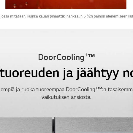
jossa mitataan, kuinka kauan pinaattikiinankaalin 5 %:n painon alenemiseen kul
+
DoorCooling
™
 tuoreuden ja jäähtyy
+
mempiä ja ruoka tuoreempaa DoorCooling
™:n tasaisem
vaikutuksen ansiosta.