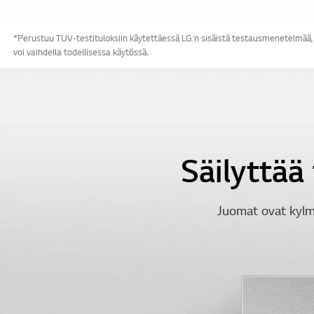
*Perustuu TUV-testituloksiin käytettäessä LG:n sisäistä testausmenetelmää, 
voi vaihdella todellisessa käytössä.
Säilyttää
Juomat ovat kyl