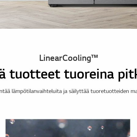
LinearCooling™
ä tuotteet tuoreina pi
tää lämpötilanvaihteluita ja säilyttää tuoretuotteiden ma