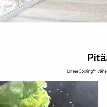
Pitä
LinearCooling™ vähen