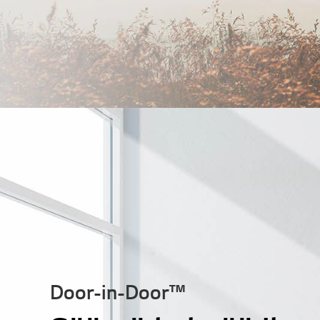
Door-in-Door™