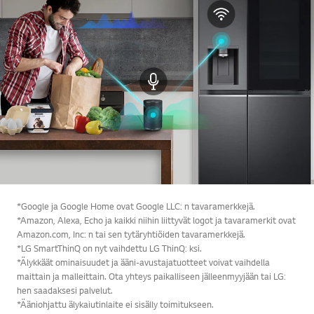
*Google ja Google Home ovat Google LLC: n tavaramerkkejä.
*Amazon, Alexa, Echo ja kaikki niihin liittyvät logot ja tavaramerkit ovat
Amazon.com, Inc: n tai sen tytäryhtiöiden tavaramerkkejä.
*LG SmartThinQ on nyt vaihdettu LG ThinQ: ksi.
*Älykkäät ominaisuudet ja ääni-avustajatuotteet voivat vaihdella
maittain ja malleittain. Ota yhteys paikalliseen jälleenmyyjään tai LG:
hen saadaksesi palvelut.
*Ääniohjattu älykaiutinlaite ei sisälly toimitukseen.