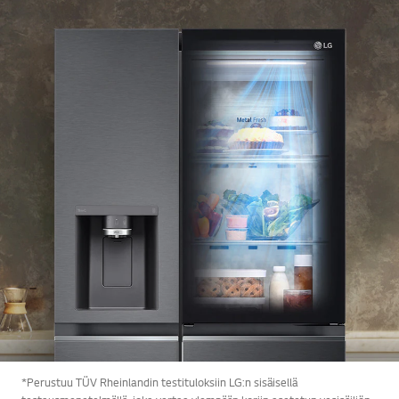
*Perustuu TÜV Rheinlandin testituloksiin LG:n sisäisellä