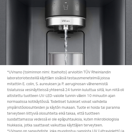
*UVnano (toiminnon nimi: Itsehoito) arvioitiin TÜV Rheinlandin
laboratoriotesteillä käyttäen sisäisiä testausmenetelmiä joissa
mitattiin E. colin, S. aureuksen ja P. aeruginosan vähenemistä
tislatuissa vesinäytteissä yhteensä 24 tunnin kuluttua siitä, kun niitä oli
altistettu tuotteen UV-LED-valolle tunnin välein 10 minuutin ajan
normaalissa kotikäytössä. Todelliset tulokset voivat vaihdella
ympäristöolosuhteiden ja käytön mukaan. Tuote ei hoida tai paranna
terveyteen liittyviä olosuhteita eikä takaa, että tuotteen
suodattamassa vedessä ei ole epäpuhtauksia, kuten mikrobiologisia
hiukkasia, jotka saattavat vaikuttaa käyttäjien terveyteen.
*UVnano on sanayhdiste, joka muodostuu sanoista UV (ultravioletti) ja