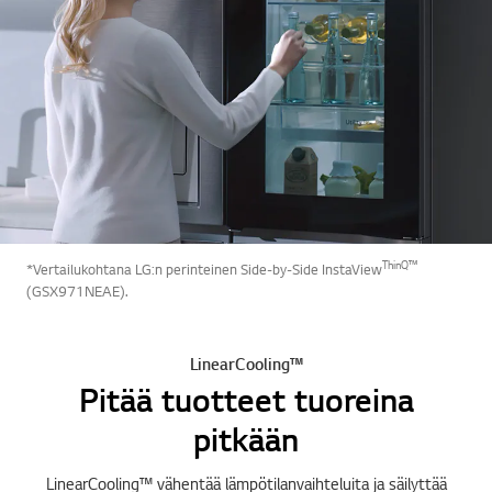
ThinQ™
*Vertailukohtana LG:n perinteinen Side-by-Side InstaView
(GSX971NEAE).
LinearCooling™
Pitää tuotteet tuoreina
pitkään
LinearCooling™ vähentää lämpötilanvaihteluita ja säilyttää