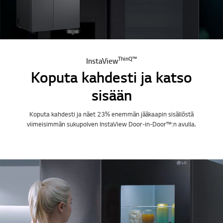
ThinQ™
InstaView
Koputa kahdesti ja katso
sisään
Koputa kahdesti ja näet 23% enemmän jääkaapin sisällöstä
viimeisimmän sukupolven InstaView Door-in-Door™:n avulla.