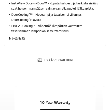
.
InstaView Door-In-Door™ - Koputa kahdesti ja kurkista sisään,
R
saat helpomman pääsyn vain avaamalla puolet jääkaapista.
e
a
+
DoorCooling
™ - Nopeampi ja tasaisempi viilennys
d
+
DoorCooling
:n avulla
4
3
LINEARCooling™ - Vähentää lämpötilan vaihteluita
R
tasaisemman lämpötilan saavuttamiseksi
e
v
Näytä lisää
i
e
w
s
.
S
LISÄÄ VERTAILUUN
a
m
a
n
s
i
v
u
n
l
10 Year Warranty
i
n