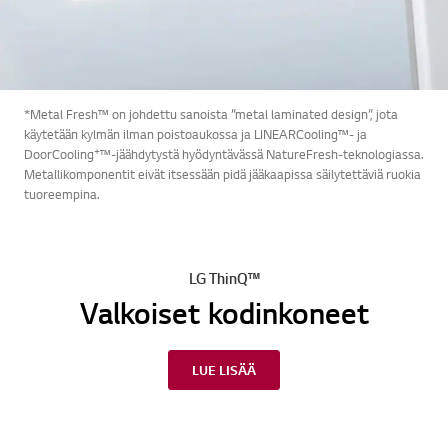
*Metal Fresh™ on johdettu sanoista ”metal laminated design”, jota
käytetään kylmän ilman poistoaukossa ja LINEARCooling™- ja
+
DoorCooling
™-jäähdytystä hyödyntävässä NatureFresh-teknologiassa.
Metallikomponentit eivät itsessään pidä jääkaapissa säilytettäviä ruokia
tuoreempina.
LG ThinQ™
Valkoiset kodinkoneet
LUE LISÄÄ