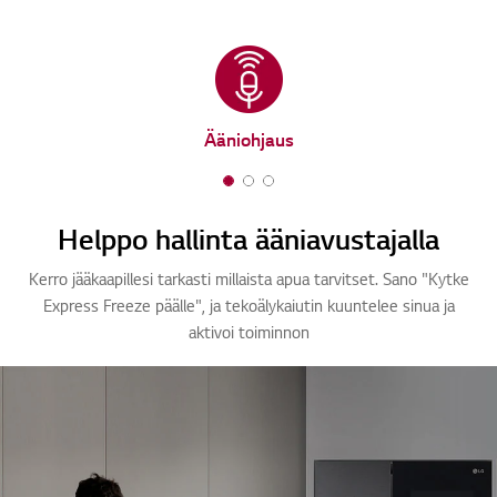
Ääniohjaus
1
2
3
o
o
o
Helppo hallinta ääniavustajalla
f
f
f
3
3
3
Kerro jääkaapillesi tarkasti millaista apua tarvitset. Sano "Kytke
Express Freeze päälle", ja tekoälykaiutin kuuntelee sinua ja
aktivoi toiminnon