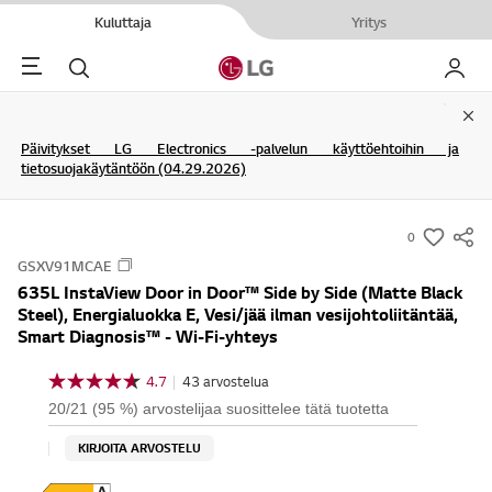
Kuluttaja
Yritys
Menu
Haku
My LG
Clo
Päivitykset LG Electronics -palvelun käyttöehtoihin ja
tietosuojakäytäntöön (04.29.2026)
0
s
GSXV91MCAE
u
635L InstaView Door in Door™ Side by Side (Matte Black
m
Steel), Energialuokka E, Vesi/jää ilman vesijohtoliitäntää,
m
Smart Diagnosis™ - Wi-Fi-yhteys
a
4.7
|
43 arvostelua
r
4
.
y
20/21 (95 %) arvostelijaa suosittelee tätä tuotetta
7
-
/
KIRJOITA ARVOSTELU
5
w
t
i