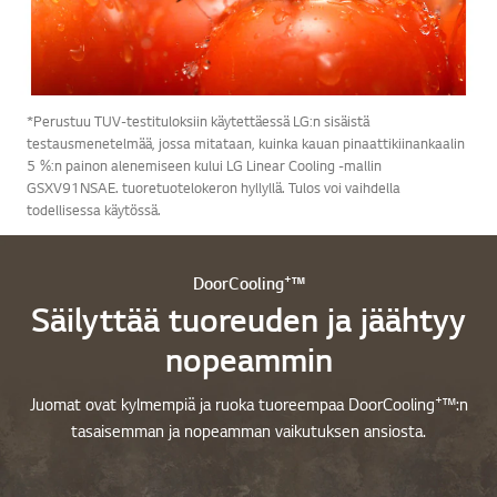
*Perustuu TUV-testituloksiin käytettäessä LG:n sisäistä
testausmenetelmää, jossa mitataan, kuinka kauan pinaattikiinankaalin
5 %:n painon alenemiseen kului LG Linear Cooling -mallin
GSXV91NSAE. tuoretuotelokeron hyllyllä. Tulos voi vaihdella
todellisessa käytössä.
+
DoorCooling
™
Säilyttää tuoreuden ja jäähtyy
nopeammin
+
Juomat ovat kylmempiä ja ruoka tuoreempaa DoorCooling
™:n
tasaisemman ja nopeamman vaikutuksen ansiosta.