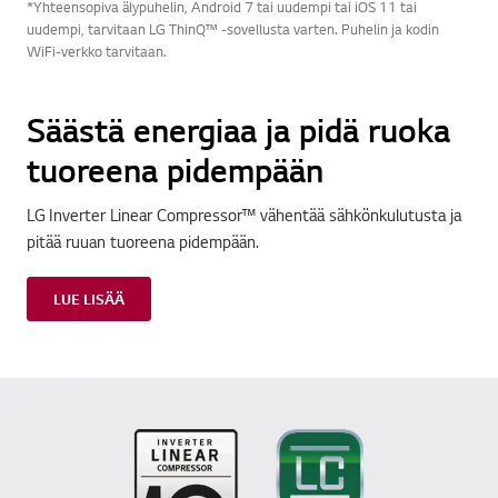
*Yhteensopiva älypuhelin, Android 7 tai uudempi tai iOS 11 tai
uudempi, tarvitaan LG ThinQ™ -sovellusta varten. Puhelin ja kodin
WiFi-verkko tarvitaan.
Säästä energiaa ja pidä ruoka
tuoreena pidempään
LG Inverter Linear Compressor™ vähentää sähkönkulutusta ja
pitää ruuan tuoreena pidempään.
LUE LISÄÄ