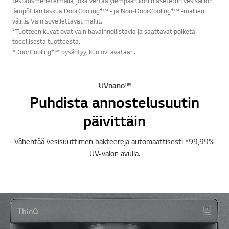
testausmenetelmällä, joka vertaa ylempään koriin asetetun vesisäiliön
+
+
lämpötilan laskua DoorCooling
™ - ja Non-DoorCooling
™ -mallien
välillä. Vain sovellettavat mallit.
*Tuotteen kuvat ovat vain havainnollistavia ja saattavat poiketa
todellisesta tuotteesta.
+
*DoorCooling
™ pysähtyy, kun ovi avataan.
UVnano™
Puhdista annostelusuutin
päivittäin
Vähentää vesisuuttimen bakteereja automaattisesti *99,99%
UV-valon avulla.