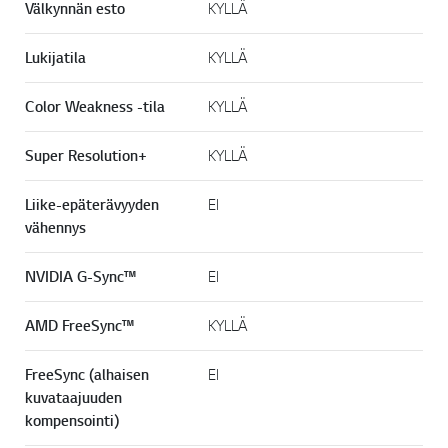
Välkynnän esto
KYLLÄ
Lukijatila
KYLLÄ
Color Weakness -tila
KYLLÄ
Super Resolution+
KYLLÄ
Liike-epäterävyyden
EI
vähennys
NVIDIA G-Sync™
EI
AMD FreeSync™
KYLLÄ
FreeSync (alhaisen
EI
kuvataajuuden
kompensointi)