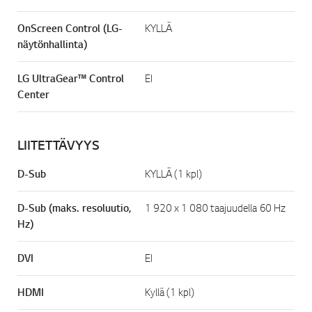
OnScreen Control (LG-
KYLLÄ
näytönhallinta)
LG UltraGear™ Control
EI
Center
LIITETTÄVYYS
D-Sub
KYLLÄ (1 kpl)
D-Sub (maks. resoluutio,
1 920 x 1 080 taajuudella 60 Hz
Hz)
DVI
EI
HDMI
Kyllä (1 kpl)