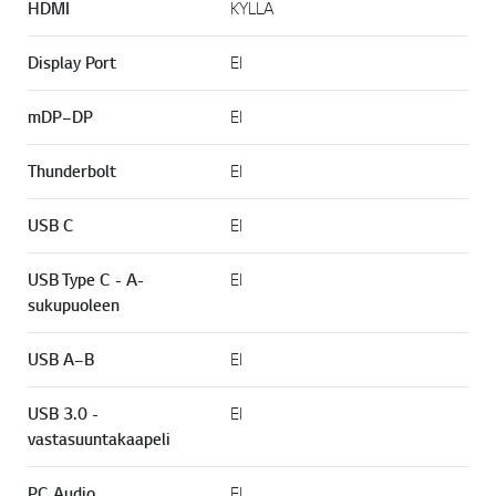
HDMI
KYLLÄ
Display Port
EI
mDP–DP
EI
Thunderbolt
EI
USB C
EI
USB Type C - A-
EI
sukupuoleen
USB A–B
EI
USB 3.0 -
EI
vastasuuntakaapeli
PC Audio
EI