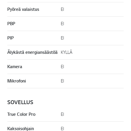
Pyöreä valaistus
EI
PBP
EI
PIP
EI
Älykästä energiansäästöä
KYLLÄ
Kamera
EI
Mikrofoni
EI
SOVELLUS
True Color Pro
EI
Kaksoisohjain
EI