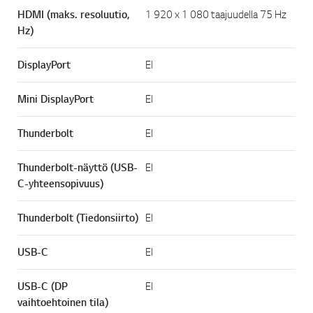
HDMI (maks. resoluutio,
1 920 x 1 080 taajuudella 75 Hz
Hz)
DisplayPort
EI
Mini DisplayPort
EI
Thunderbolt
EI
Thunderbolt-näyttö (USB-
EI
C-yhteensopivuus)
Thunderbolt (Tiedonsiirto)
EI
USB-C
EI
USB-C (DP
EI
vaihtoehtoinen tila)