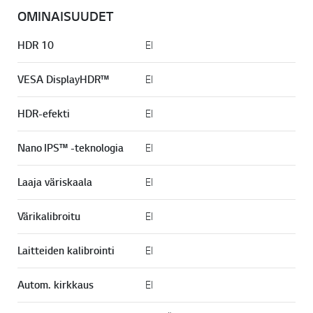
OMINAISUUDET
HDR 10
EI
VESA DisplayHDR™
EI
HDR-efekti
EI
Nano IPS™ -teknologia
EI
Laaja väriskaala
EI
Värikalibroitu
EI
Laitteiden kalibrointi
EI
Autom. kirkkaus
EI