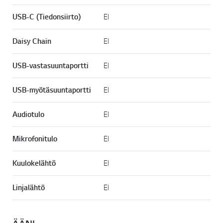
USB-C (Tiedonsiirto)
EI
Daisy Chain
EI
USB-vastasuuntaportti
EI
USB-myötäsuuntaportti
EI
Audiotulo
EI
Mikrofonitulo
EI
Kuulokelähtö
EI
Linjalähtö
EI