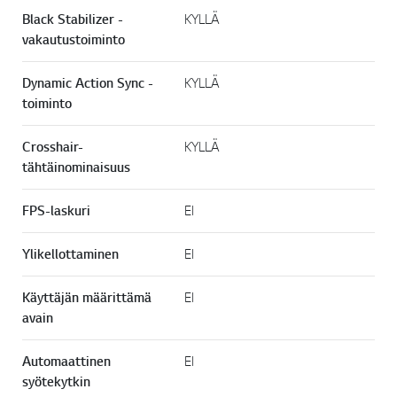
Black Stabilizer -
KYLLÄ
vakautustoiminto
Dynamic Action Sync -
KYLLÄ
toiminto
Crosshair-
KYLLÄ
tähtäinominaisuus
FPS-laskuri
EI
Ylikellottaminen
EI
Käyttäjän määrittämä
EI
avain
Automaattinen
EI
syötekytkin