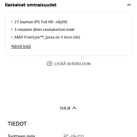
.
Keskeiset ominaisuudet
R
e
a
d
27 tuuman IPS Full HD -näyttö
2
3-sivuinen lähes reunukseton malli
3
6
AMD FreeSync™, jossa on 5 ms:n GtG
R
e
Näytä lisää
v
i
e
LISÄÄ VERTAILUUN
w
s
.
S
a
m
a
n
s
SULJE
i
v
u
TIEDOT
n
l
i
Tuotteen nimi
PC-näyttö