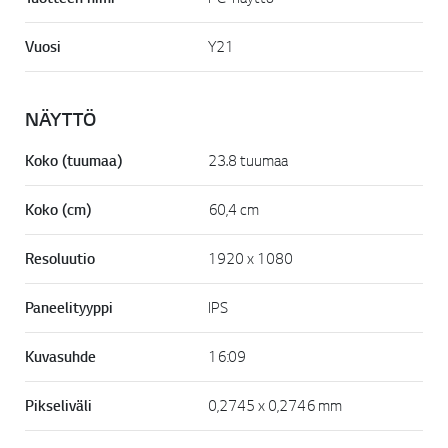
n
k
k
Vuosi
Y21
i
.
NÄYTTÖ
Koko (tuumaa)
23.8 tuumaa
Koko (cm)
60,4 cm
Resoluutio
1920 x 1080
Paneelityyppi
IPS
Kuvasuhde
16:09
Pikseliväli
0,2745 x 0,2746 mm