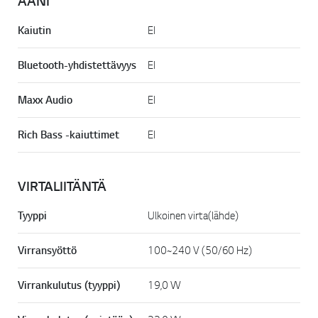
ÄÄNI
Kaiutin
EI
Bluetooth-yhdistettävyys
EI
Maxx Audio
EI
Rich Bass -kaiuttimet
EI
VIRTALIITÄNTÄ
Tyyppi
Ulkoinen virta(lähde)
Virransyöttö
100~240 V (50/60 Hz)
Virrankulutus (tyyppi)
19,0 W