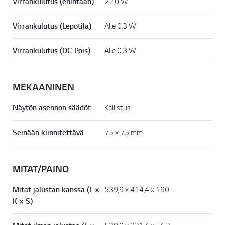
Virrankulutus (enintään)
22,0 W
Virrankulutus (Lepotila)
Alle 0,3 W
Virrankulutus (DC Pois)
Alle 0,3 W
MEKAANINEN
Näytön asennon säädöt
Kallistus
Seinään kiinnitettävä
75 x 75 mm
MITAT/PAINO
Mitat jalustan kanssa (L ×
539,9 x 414,4 x 190
K × S)