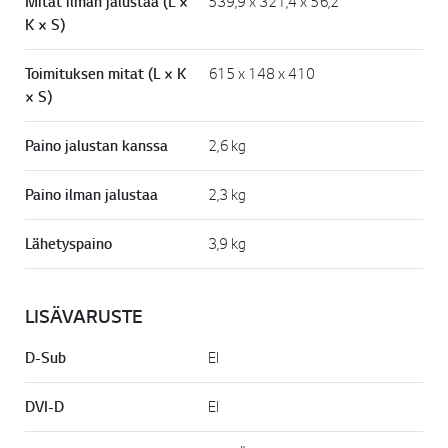
Mitat ilman jalustaa (L ×
539,9 x 321,4 x 56,2
K × S)
Toimituksen mitat (L × K
615 x 148 x 410
× S)
Paino jalustan kanssa
2,6 kg
Paino ilman jalustaa
2,3 kg
Lähetyspaino
3,9 kg
LISÄVARUSTE
D-Sub
EI
DVI-D
EI