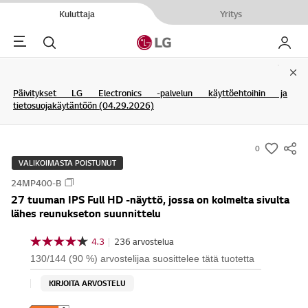
Kuluttaja
Yritys
Menu
Haku
My LG
Clo
Päivitykset LG Electronics -palvelun käyttöehtoihin ja
tietosuojakäytäntöön (04.29.2026)
0
s
VALIKOIMASTA POISTUNUT
u
24MP400-B
m
27 tuuman IPS Full HD -näyttö, jossa on kolmelta sivulta
m
lähes reunukseton suunnittelu
a
r
4.3
|
236 arvostelua
4
y
.
130/144 (90 %) arvostelijaa suosittelee tätä tuotetta
3
-
/
KIRJOITA ARVOSTELU
w
5
t
i