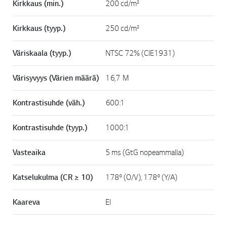
Kirkkaus (min.)
200 cd/m²
Kirkkaus (tyyp.)
250 cd/m²
Väriskaala (tyyp.)
NTSC 72% (CIE1931)
Värisyvyys (Värien määrä)
16,7 M
Kontrastisuhde (väh.)
600:1
Kontrastisuhde (tyyp.)
1000:1
Vasteaika
5 ms (GtG nopeammalla)
Katselukulma (CR ≥ 10)
178º (O/V), 178º (Y/A)
Kaareva
EI