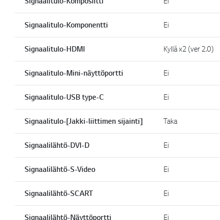
Signaalitulo-Komposiitti
Ei
Signaalitulo-Komponentti
Ei
Signaalitulo-HDMI
Kyllä x2 (ver 2.0)
Signaalitulo-Mini-näyttöportti
Ei
Signaalitulo-USB type-C
Ei
Signaalitulo-[Jakki-liittimen sijainti]
Taka
Signaalilähtö-DVI-D
Ei
Signaalilähtö-S-Video
Ei
Signaalilähtö-SCART
Ei
Signaalilähtö-Näyttöportti
Ei