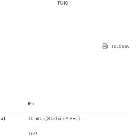
TUKI
TULOSTA
IPS
rä)
10 bittiä (8 bittiä + A-FRC)
16:9