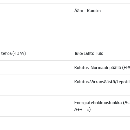
Ääni - Kaiutin
a tehoa (40 W)
Tulo/Lähtö-Tulo
Kulutus-Normaali päällä (EPA
Kulutus-Virransäästö/Lepotil
Energiatehokkuusluokka (Ast
A++ - E)