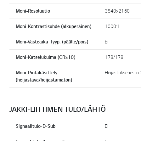
Moni-Resoluutio
3840x2160
Moni-Kontrastisuhde (alkuperäinen)
1000:1
Moni-Vasteaika_Tyyp. (päälle/pois)
Ei
Moni-Katselukulma (CR≥10)
178/178
Moni-Pintakäsittely
Heijastuksenesto
(heijastava/heijastamaton)
JAKKI-LIITTIMEN TULO/LÄHTÖ
Signaalitulo-D-Sub
EI