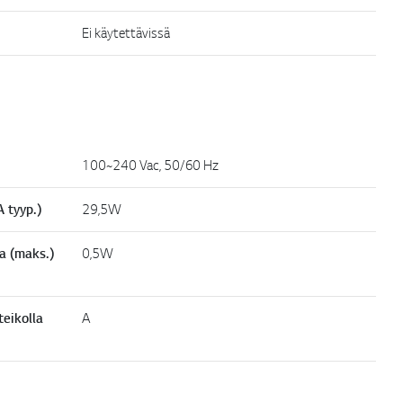
Ei käytettävissä
100~240 Vac, 50/60 Hz
 tyyp.)
29,5W
a (maks.)
0,5W
eikolla
A