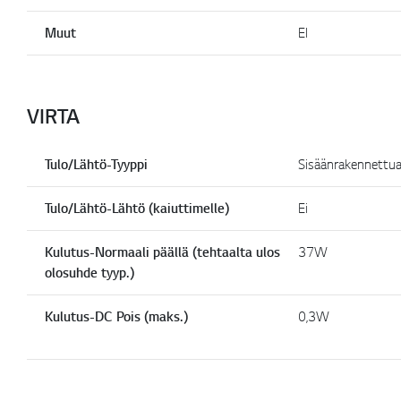
Muut
EI
VIRTA
Tulo/Lähtö-Tyyppi
Sisäänrakennettu
Tulo/Lähtö-Lähtö (kaiuttimelle)
Ei
Kulutus-Normaali päällä (tehtaalta ulos
37W
olosuhde tyyp.)
Kulutus-DC Pois (maks.)
0,3W