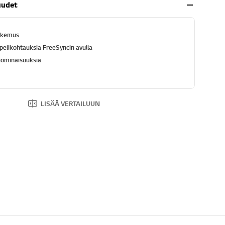
uudet
kokemus
ä pelikohtauksia FreeSyncin avulla
iominaisuuksia
LISÄÄ VERTAILUUN