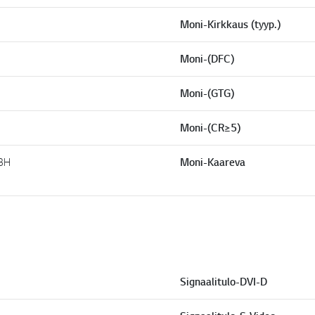
k
k
Moni-Kirkkaus (tyyp.)
i
.
Moni-(DFC)
Moni-(GTG)
Moni-(CR≥5)
 3H
Moni-Kaareva
Signaalitulo-DVI-D