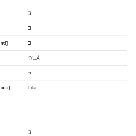
Ei
EI
inti]
Ei
KYLLÄ
Ei
ainti]
Taka
Ei