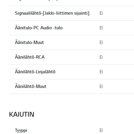
Signaalilähtö-[Jakki-liittimen sijainti]
Ei
Äänitulo-PC Audio -tulo
EI
Äänitulo-Muut
EI
Äänilähtö-RCA
Ei
Äänilähtö-Linjalähtö
EI
Äänilähtö-Muut
EI
KAIUTIN
Tyyppi
EI