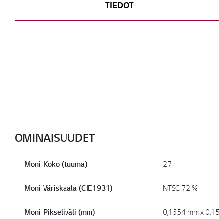
TIEDOT
OMINAISUUDET
Moni-Koko (tuuma)
27
Moni-Väriskaala (CIE1931)
NTSC 72 %
Moni-Pikseliväli (mm)
0,1554 mm x 0,1