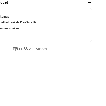
uudet
kokemus
 pelikohtauksia FreeSyncillä
iominaisuuksia
LISÄÄ VERTAILUUN