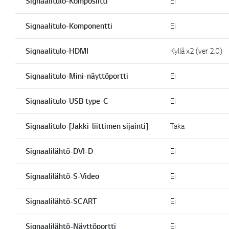
Signaalitulo-Komposiitti
Ei
Signaalitulo-Komponentti
Ei
Signaalitulo-HDMI
Kyllä x2 (ver 2.0)
Signaalitulo-Mini-näyttöportti
Ei
Signaalitulo-USB type-C
Ei
Signaalitulo-[Jakki-liittimen sijainti]
Taka
Signaalilähtö-DVI-D
Ei
Signaalilähtö-S-Video
Ei
Signaalilähtö-SCART
Ei
Signaalilähtö-Näyttöportti
Ei