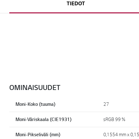
TIEDOT
OMINAISUUDET
Moni-Koko (tuuma)
27
Moni-Väriskaala (CIE1931)
sRGB 99 %
Moni-Pikseliväli (mm)
0,1554 mm x 0,1