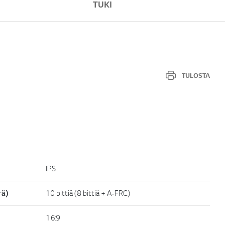
TUKI
TULOSTA
IPS
rä)
10 bittiä (8 bittiä + A-FRC)
16:9