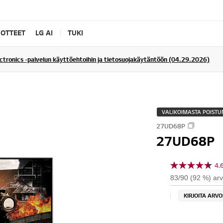
UOTTEET
LG AI
TUKI
ectronics -palvelun käyttöehtoihin ja tietosuojakäytäntöön (04.29.2026)
VALIKOIMASTA POISTU
27UD68P
27UD68P
4.
4
.
83/90 (92 %) arvo
6
/
KIRJOITA ARV
5
t
ä