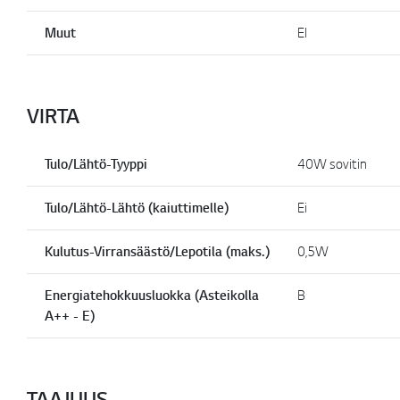
Muut
EI
VIRTA
Tulo/Lähtö-Tyyppi
40W sovitin
Tulo/Lähtö-Lähtö (kaiuttimelle)
Ei
Kulutus-Virransäästö/Lepotila (maks.)
0,5W
Energiatehokkuusluokka (Asteikolla
B
A++ - E)
TAAJUUS