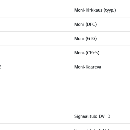
k
k
Moni-Kirkkaus (tyyp.)
i
.
Moni-(DFC)
Moni-(GTG)
Moni-(CR≥5)
 3H
Moni-Kaareva
Signaalitulo-DVI-D