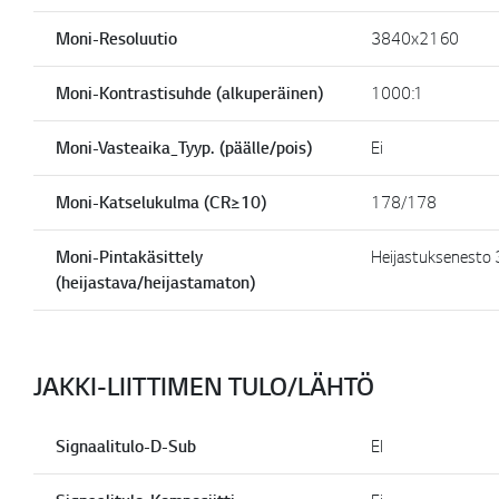
Moni-Resoluutio
3840x2160
Moni-Kontrastisuhde (alkuperäinen)
1000:1
Moni-Vasteaika_Tyyp. (päälle/pois)
Ei
Moni-Katselukulma (CR≥10)
178/178
Moni-Pintakäsittely
Heijastuksenesto
(heijastava/heijastamaton)
JAKKI-LIITTIMEN TULO/LÄHTÖ
Signaalitulo-D-Sub
EI