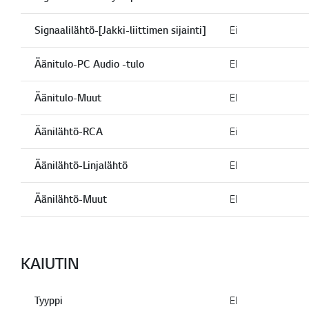
Signaalilähtö-[Jakki-liittimen sijainti]
Ei
Äänitulo-PC Audio -tulo
EI
Äänitulo-Muut
EI
Äänilähtö-RCA
Ei
Äänilähtö-Linjalähtö
EI
Äänilähtö-Muut
EI
KAIUTIN
Tyyppi
EI