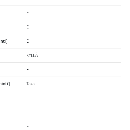
Ei
EI
inti]
Ei
KYLLÄ
Ei
ainti]
Taka
Ei