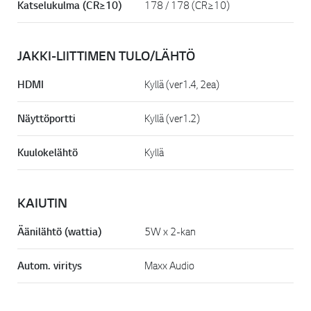
Katselukulma (CR≥10)
178 / 178 (CR≥10)
JAKKI-LIITTIMEN TULO/LÄHTÖ
HDMI
Kyllä (ver1.4, 2ea)
Näyttöportti
Kyllä (ver1.2)
Kuulokelähtö
Kyllä
KAIUTIN
Äänilähtö (wattia)
5W x 2-kan
Autom. viritys
Maxx Audio