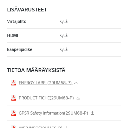
LISÄVARUSTEET
Virtajohto
Kyllä
HDMI
Kyllä
kaapelipidike
Kyllä
TIETOA MÄÄRÄYKSISTÄ
ENERGY LABEL(29UM68-P)
PRODUCT FICHE(29UM68-P)
GPSR Safety Information(29UM68-P)
WEB INFO(29UM68-P)