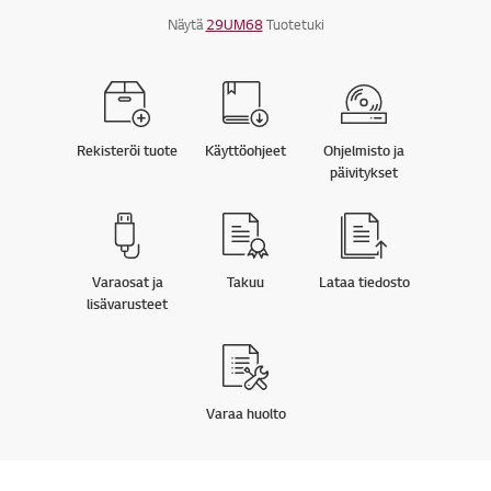
Näytä
29UM68
Tuotetuki
Online Chat
Rekisteröi tuote
Käyttöohjeet
Ohjelmisto ja
päivitykset
Varaosat ja
Takuu
Lataa tiedosto
lisävarusteet
Takai
Varaa huolto