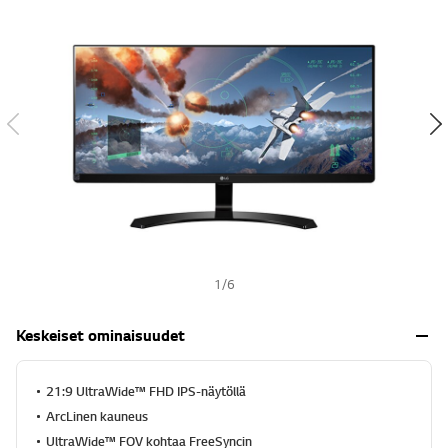
h
t
s
e
h
ä
,
k
e
s
k
i
m
ä
ä
r
ä
i
n
e
1
/
6
n
a
r
Keskeiset ominaisuudet
v
o
s
a
21:9 UltraWide™ FHD IPS-näytöllä
n
ArcLinen kauneus
a
.
UltraWide™ FOV kohtaa FreeSyncin