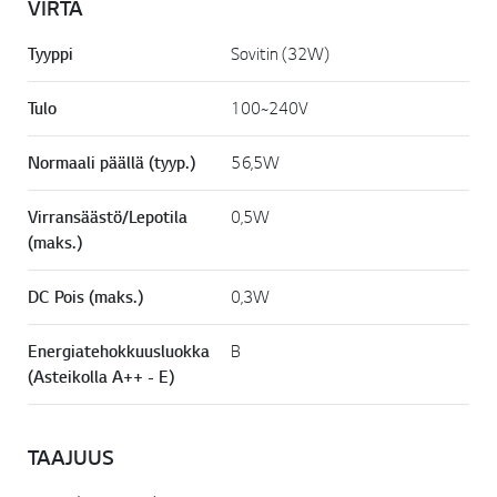
VIRTA
Tyyppi
Sovitin (32W)
Tulo
100~240V
Normaali päällä (tyyp.)
56,5W
Virransäästö/Lepotila
0,5W
(maks.)
DC Pois (maks.)
0,3W
Energiatehokkuusluokka
B
(Asteikolla A++ - E)
TAAJUUS