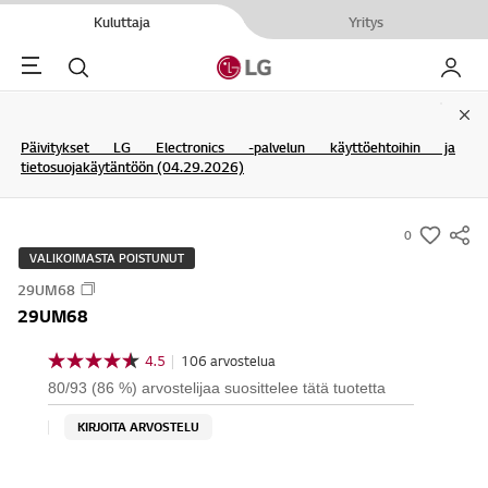
Kuluttaja
Yritys
Menu
Haku
My LG
Clo
Päivitykset LG Electronics -palvelun käyttöehtoihin ja
tietosuojakäytäntöön (04.29.2026)
0
s
VALIKOIMASTA POISTUNUT
u
29UM68
m
29UM68
m
a
4.5
|
106 arvostelua
4
r
.
80/93 (86 %) arvostelijaa suosittelee tätä tuotetta
5
y
/
KIRJOITA ARVOSTELU
-
5
t
w
ä
i