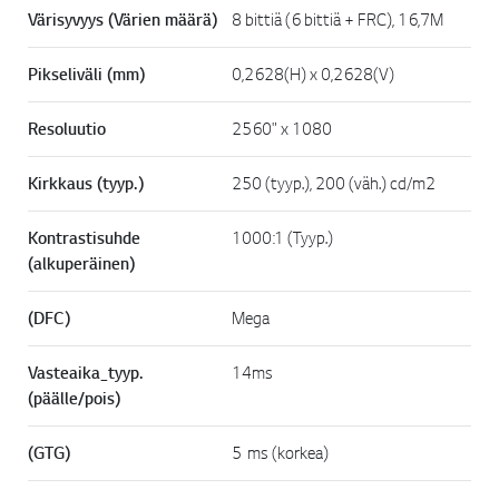
k
Värisyvyys (Värien määrä)
8 bittiä (6 bittiä + FRC), 16,7M
k
i
.
Pikseliväli (mm)
0,2628(H) x 0,2628(V)
Resoluutio
2560" x 1080
Kirkkaus (tyyp.)
250 (tyyp.), 200 (väh.) cd/m2
Kontrastisuhde
1000:1 (Tyyp.)
(alkuperäinen)
(DFC)
Mega
Vasteaika_tyyp.
14ms
(päälle/pois)
(GTG)
5 ms (korkea)