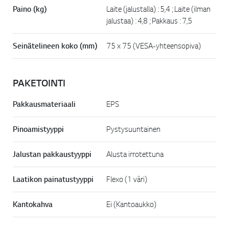
Paino (kg)
Laite (jalustalla) : 5,4 ; Laite (ilman
jalustaa) : 4,8 ; Pakkaus : 7,5
Seinätelineen koko (mm)
75 x 75 (VESA-yhteensopiva)
PAKETOINTI
Pakkausmateriaali
EPS
Pinoamistyyppi
Pystysuuntainen
Jalustan pakkaustyyppi
Alusta irrotettuna
Laatikon painatustyyppi
Flexo (1 väri)
Kantokahva
Ei (Kantoaukko)