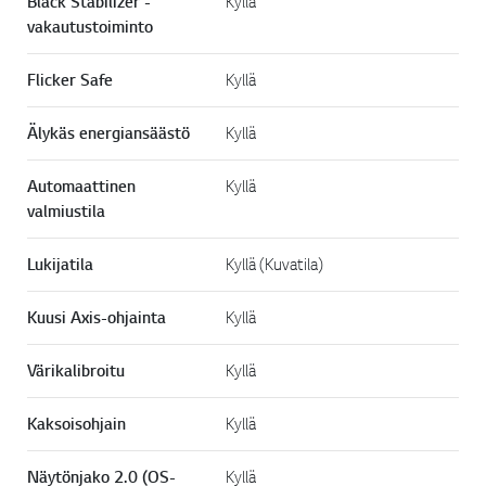
Black Stabilizer -
Kyllä
vakautustoiminto
Flicker Safe
Kyllä
Älykäs energiansäästö
Kyllä
Automaattinen
Kyllä
valmiustila
Lukijatila
Kyllä (Kuvatila)
Kuusi Axis-ohjainta
Kyllä
Värikalibroitu
Kyllä
Kaksoisohjain
Kyllä
Näytönjako 2.0 (OS-
Kyllä