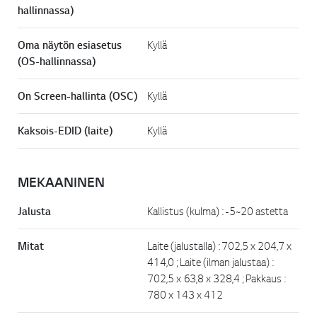
hallinnassa)
Oma näytön esiasetus
Kyllä
(OS-hallinnassa)
On Screen-hallinta (OSC)
Kyllä
Kaksois-EDID (laite)
Kyllä
MEKAANINEN
Jalusta
Kallistus (kulma) : -5~20 astetta
Mitat
Laite (jalustalla) : 702,5 x 204,7 x
414,0 ; Laite (ilman jalustaa) :
702,5 x 63,8 x 328,4 ; Pakkaus :
780 x 143 x 412