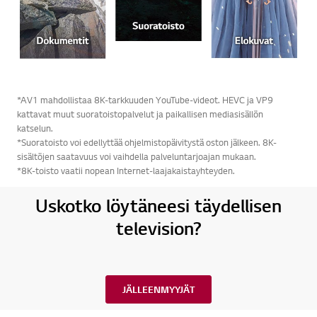
*AV1 mahdollistaa 8K-tarkkuuden YouTube-videot. HEVC ja VP9
kattavat muut suoratoistopalvelut ja paikallisen mediasisällön
katselun.
*Suoratoisto voi edellyttää ohjelmistopäivitystä oston jälkeen. 8K-
sisältöjen saatavuus voi vaihdella palveluntarjoajan mukaan.
*8K-toisto vaatii nopean Internet-laajakaistayhteyden.
Uskotko löytäneesi täydellisen
television?
JÄLLEENMYYJÄT