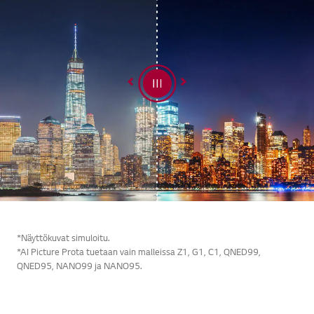
*Näyttökuvat simuloitu.
*AI Picture Prota tuetaan vain malleissa Z1, G1, C1, QNED99,
QNED95, NANO99 ja NANO95.