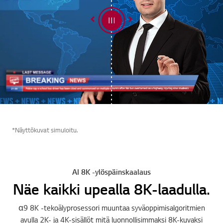
*Näyttökuvat simuloitu.
AI 8K -ylöspäinskaalaus
Näe kaikki upealla 8K-laadulla.
α9 8K -tekoälyprosessori muuntaa syväoppimisalgoritmien
avulla 2K- ja 4K-sisällöt mitä luonnollisimmaksi 8K-kuvaksi