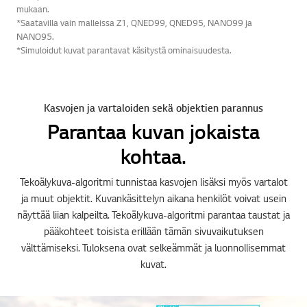
mukaan.
*Saatavilla vain malleissa Z1, QNED99, QNED95, NANO99 ja
NANO95.
*Simuloidut kuvat parantavat käsitystä ominaisuudesta.
Kasvojen ja vartaloiden sekä objektien parannus
Parantaa kuvan jokaista
kohtaa.
Tekoälykuva-algoritmi tunnistaa kasvojen lisäksi myös vartalot
ja muut objektit. Kuvankäsittelyn aikana henkilöt voivat usein
näyttää liian kalpeilta. Tekoälykuva-algoritmi parantaa taustat ja
pääkohteet toisista erillään tämän sivuvaikutuksen
välttämiseksi. Tuloksena ovat selkeämmät ja luonnollisemmat
kuvat.