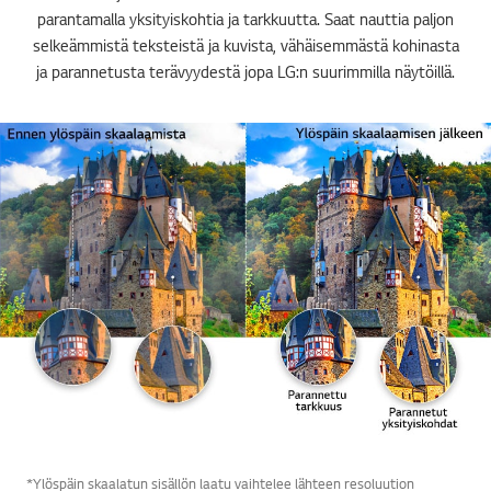
parantamalla yksityiskohtia ja tarkkuutta. Saat nauttia paljon
selkeämmistä teksteistä ja kuvista, vähäisemmästä kohinasta
ja parannetusta terävyydestä jopa LG:n suurimmilla näytöillä.
*Ylöspäin skaalatun sisällön laatu vaihtelee lähteen resoluution