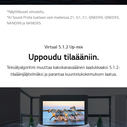
*Näyttökuvat simuloitu.
*AI Sound Prota tuetaan vain malleissa Z1, G1, C1, QNED99, QNED95,
NANO99 ja NANO95.
Virtual 5.1.2 Up-mix
Uppoudu tilaääniin.
Tekoälyalgoritmi muuttaa kaksikanavaäänen laadukkaaksi 5.1.2-
tilaäänijäljitelmäksi ja parantaa kuuntelukokemuksen laatua.