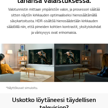
tahansa valaistuksessa.
Valotunnistin mittaan ympäristön valon, ja prosessori säätää
sitten näytön kirkkauden optimaaliseksi hienosäätämällä
sävykartoitusta. HDR-sisältöä hienosäädetään kirkkauden
säädöillä niin, että pimeiden kohtien kontrastit, yksityiskohdat
ja värisyvyys ovat erinomaisia.
*Näyttökuvat simuloitu.
Uskotko löytäneesi täydellisen
television?