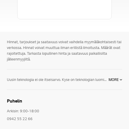
Hinnat, tarjoukset ja saatavuus voivat vaihdella myymäläkohtaisesti tai
verkossa. Hinnat voivat muuttua ilman erillistä ilmoitusta. Määrät ovat
rajoitettuja. Tarkasta lopullinen hinta ja saatavuus paikallisilta
jälleenmyyjiltä.
Uusin teknologia ei ole itseisarvo. Kyse on teknologian luomista kokemuksista. LG Suomi tarjoaa elektroniikkaa televisioista, kodinkoneista, mobiililaitteista ja lämpöpumpuista tietokonetarvikkeisiin ja liiketoimintaratkaisuihin. Näiden avulla voi nauttia elämästä ja olla aina valmiina elämäsi hienoimpiin hetkiin. Olemme sitoutuneet luomaan kuluttajan arkea helpottavaa, alan viimeisintä teknologiaa. LG:n laitteet ovat intuitiivisia ja energiatehokkaita. Yksinkertaisesti: Life’s Good!
MORE
Puhelin
Arkisin: 9:00-18:00
0942 55 22 66