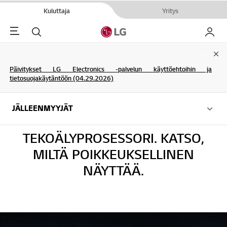
Kuluttaja
Yritys
Menu
Haku
My LG
Clo
Päivitykset LG Electronics -palvelun käyttöehtoihin ja
tietosuojakäytäntöön (04.29.2026)
JÄLLEENMYYJÄT
JÄLLEENMYYJÄT
TEKOÄLYPROSESSORI. KATSO,
MILTÄ POIKKEUKSELLINEN
NÄYTTÄÄ.