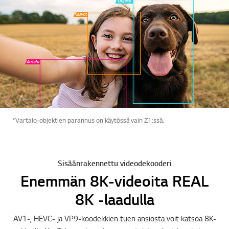
*Vartalo-objektien parannus on käytössä vain Z1:ssä.
Sisäänrakennettu videodekooderi
Enemmän 8K-videoita REAL
8K -laadulla
AV1-, HEVC- ja VP9-koodekkien tuen ansiosta voit katsoa 8K-