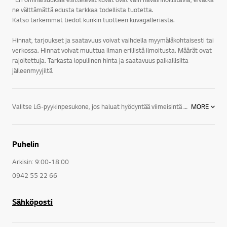
ne välttämättä edusta tarkkaa todellista tuotetta.
Katso tarkemmat tiedot kunkin tuotteen kuvagalleriasta.
Hinnat, tarjoukset ja saatavuus voivat vaihdella myymäläkohtaisesti tai
verkossa. Hinnat voivat muuttua ilman erillistä ilmoitusta. Määrät ovat
rajoitettuja. Tarkasta lopullinen hinta ja saatavuus paikallisilta
jälleenmyyjiltä.
Valitse LG-pyykinpesukone, jos haluat hyödyntää viimeisintä teknologiaa. Tässä muutamia ominaisuuksia:LG-pyykinpesukoneissa on LG:n patentoima suoravetomoottori, Direct Drive, jossa moottori kiinnitetään suoraan rumpuun. Suoravetomoottorin ansiosta kone on kestävä ja hiljainen. Kuluvia osia, kuten hiiliharjat ja vetohihna, on huomattavasti vähemmän. Moottorille annamme 10 vuoden täystakuun. Jos moottori kaikesta huolimatta rikkoutuu kymmenen vuoden aikana, vaihdamme moottorin kuluitta uuteen. LG True Steam -höyrytoiminnolla varustetuissa pyykinpesukoneissa on mahdollista lisätä normaaliin pesuohjelmaan mukaan höyry. Höyry avaa vaatteiden kuidut, irrottaa lian tehokkaasti ja poistaa epämiellyttäviä hajuja. Höyrytoiminto on mahdollista valita mukaan lähes kaikkiin useimmin käytettäviin ohjelmiin. Allergiaohjelmassa höyry poistaa 99,9% kaikista pölypunkeista ja bakteereista jo 60 asteen lämpötilassa, jolloin se ei ole vaatteille haitallinen. Lisäksi höyry poistaa vaatteista myös siitepölyn, eläinten hilseen ja erilaiset allergeenit.Erilaiset vaatteet sekä materiaalit on hyvä pestä eri tavoin. LG:n suoravetomoottori, Direct Drive, on asennettu suoraan kiinni rumpuun, jolloin rumpua voidaan liikuttaa huomattavasti tehokkaammin ja monipuolisemmin. Käynnistäminen, pysäyttäminen ja suunnanmuutos voidaan suorittaa tarkasti. LG:n pyykinpesukoneiden 6 Motion on kuusi erilaista pesurytmiä, joissa rumpua liikutellaan tehokkaasti ja eri tavoin. 6 Motionin rummun liikkeiden ansiosta saadaan aikaan paras mahdollinen pesutulos, pienellä vesimäärällä ja kohtuullisessa ajassa.LG:n pyykinpesukoneet on suunniteltu samalla huipputeknologialla ja innovaatioilla, jotka saavat kaikki muutkin kodinkoneemme erottumaan edukseen. Tulet huomaamaan, että tyylikkäällä muotoilulla ja lyömättömällä suorituskyvyllä varustetut pyykinpesukoneemme ovat uskomattomia, kun ne ovat käytössä, ja uskomattoman hyvännäköisiä, kun niitä ei käytetä.Ota kaikki irti elämästä! Olitpa sitten uudistamassa keittiökoneitasi, rakentamassa pesuhuonetta tai kalustamassa koko taloa, tutustu LG:n tyylikkäisiin ja innovatiivisiin kodinkoneisiin, jotka sopivat niin elämäntyyliisi kuin kotisi sisustukseenkin.LG:n kodinkoneet jääkaapeista, liesistä, uuneista ja astianpesukoneista pyykinpesukoneisiin, kuivausrumpuihin sekä ilmastointi- ja kosteudenpoistolaitteisiin tarjoavat energiansäästöratkaisuja, jotka on suunniteltu auttamaan sinua tekemään enemmän niitä asioita, joita rakastat.Elämä on helpompaa, kun sinulla on oikeat välineet. Käytä hetki ajastasi tutustumalla hyvin suunniteltuihin LG-kodinkoneisiin, joiden avulla selviydyt kaikesta.
MORE
Puhelin
Arkisin: 9:00-18:00
0942 55 22 66
Sähköposti