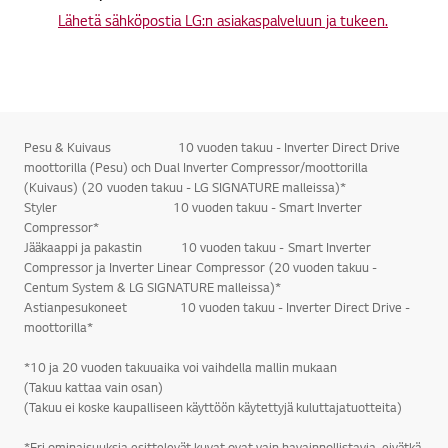
Lähetä sähköpostia LG:n asiakaspalveluun ja tukeen.
Pesu & Kuivaus 10 vuoden takuu - Inverter Direct Drive
moottorilla (Pesu) och Dual Inverter Compressor/moottorilla
(Kuivaus) (20 vuoden takuu - LG SIGNATURE malleissa)*
Styler 10 vuoden takuu - Smart Inverter
Compressor*
Jääkaappi ja pakastin 10 vuoden takuu - Smart Inverter
Compressor ja Inverter Linear Compressor (20 vuoden takuu -
Centum System & LG SIGNATURE malleissa)*
Astianpesukoneet 10 vuoden takuu - Inverter Direct Drive -
moottorilla*
*10 ja 20 vuoden takuuaika voi vaihdella mallin mukaan
(Takuu kattaa vain osan)
(Takuu ei koske kaupalliseen käyttöön käytettyjä kuluttajatuotteita)
*Eri ominaisuuksia esittelevät kuvat ovat vain havainnollistavia, eivätkä