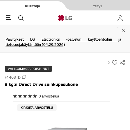
Kuluttaja
Yritys
Menu
Haku
My LG
Clo
Päivitykset LG Electronics -palvelun käyttöehtoihin ja
tietosuojakäytäntöön (04.29.2026)
0
s
VALIKOIMASTA POISTUNUT
u
F1403TD
m
8 kg:n Direct Drive suihkupesukone
m
a
0 arvostelua
E
r
i
a
y
KIRJOITA ARVOSTELU
r
-
v
o
w
s
i