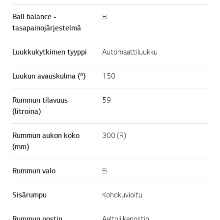
Ball balance -
Ei
tasapainojärjestelmä
Luukkukytkimen tyyppi
Automaattiluukku
Luukun avauskulma (º)
150
Rummun tilavuus
59
(litroina)
Rummun aukon koko
300 (R)
(mm)
Rummun valo
Ei
Sisärumpu
Kohokuvioitu
Rummun nostin
Aaltoliikenostin