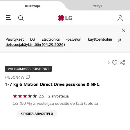
Kuluttaja
Yritys
Menu
Haku
My LG
Clo
Päivitykset LG Electronics -palvelun käyttöehtoihin ja
tietosuojakäytäntöön (04.29.2026)
0
s
VALIKOIMASTA POISTUNUT
u
F4J5QN4W
m
1-7 kg 6 Motion Direct Drive pesukone & NFC
m
a
2.5
|
2 arvostelua
2
r
.
1/2 (50 %) arvostelijaa suosittelee tätä tuotetta
5
y
/
KIRJOITA ARVOSTELU
-
5
t
w
ä
i