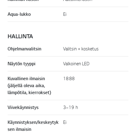
Aqua-lukko
Ei
HALLINTA
Ohjelmanvalitsin
Valitsin + kosketus
Näytön tyyppi
Valkoinen LED
Kuvallinen ilmaisin
18:88
(jäljellä oleva aika,
lämpötila, kierrokset)
Viivekäynnistys
3–19 h
Käynnistyksen/keskeytyk
Ei
sen ilmaisin