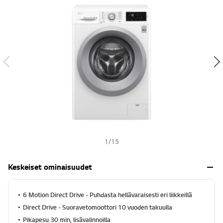
h
t
s
e
h
ä
,
k
e
s
k
i
m
ä
ä
r
ä
i
n
e
1
/
15
n
a
r
Keskeiset ominaisuudet
v
o
s
a
6 Motion Direct Drive - Puhdasta hellävaraisesti eri liikkeillä
n
Direct Drive - Suoravetomoottori 10 vuoden takuulla
a
.
Pikapesu 30 min, lisävalinnoilla