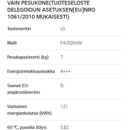
VAIN PESUKONE(TUOTESELOSTE
DELEGOIDUN ASETUKSEN[EU]NRO
1061/2010 MUKAISESTI)
Tuotemerkki
LG
Malli
F4J5QN4W
Pesukapasiteetti (kg)
7
Energiatehokkuusluokka
A+++
Saanut EU-
Ei
ympäristömerkin
Vuotuinen
121
energiankulutus (kWh)
60 °C, puuvilla (täysi
0.62