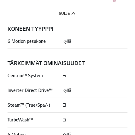
i
.
SULJE
KONEEN TYYPPPI
6 Motion pesukone
Kyllä
TÄRKEIMMÄT OMINAISUUDET
Centum™ System
Ei
Inverter Direct Drive™
Kyllä
Steam™ (True/Spa/-)
Ei
TurboWash™
Ei
6 Motion
Kyllä