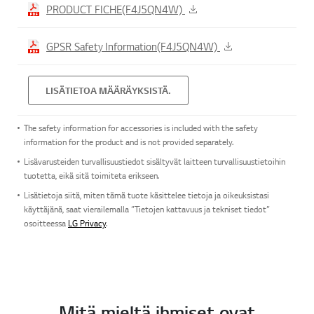
PRODUCT FICHE(F4J5QN4W)
GPSR Safety Information(F4J5QN4W)
LISÄTIETOA MÄÄRÄYKSISTÄ.
The safety information for accessories is included with the safety
information for the product and is not provided separately.
Lisävarusteiden turvallisuustiedot sisältyvät laitteen turvallisuustietoihin
tuotetta, eikä sitä toimiteta erikseen.
Lisätietoja siitä, miten tämä tuote käsittelee tietoja ja oikeuksistasi
käyttäjänä, saat vierailemalla ”Tietojen kattavuus ja tekniset tiedot”
osoitteessa
LG Privacy
.
Mitä mieltä ihmiset ovat