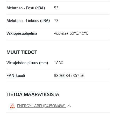
Melutaso - Pesu (dBA)
55
Melutaso - Linkous (dBA)
73
Vakiopesuohjelma
Puuvilla+ 60℃/40℃
MUUT TIEDOT
Virtajohdon pituus (mm)
1830
EAN-koodi
8806084735256
TIETOA MÄÄRÄYKSISTÄ
ENERGY LABEL(F4J5QN4W)