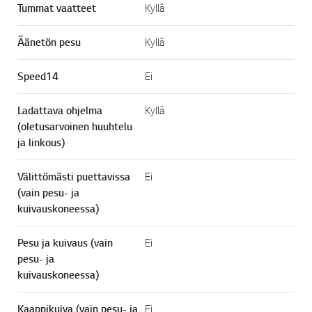
Tummat vaatteet
Kyllä
Äänetön pesu
Kyllä
Speed14
Ei
Ladattava ohjelma
Kyllä
(oletusarvoinen huuhtelu
ja linkous)
Välittömästi puettavissa
Ei
(vain pesu- ja
kuivauskoneessa)
Pesu ja kuivaus (vain
Ei
pesu- ja
kuivauskoneessa)
Kaappikuiva (vain pesu- ja
Ei