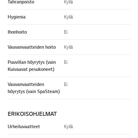
Tahranpoisto
Kyllä
Hygienia
Kyllä
Ihonhoito
Ei
Vauvanvaatteiden hoito
Kyllä
Puuvillan höyrytys (vain
Ei
Kuivaavat pesukoneet)
Vauvanvaatteiden
Ei
höyrytys (vain SpaSteam)
ERIKOISOHJELMAT
Urheiluvaatteet
Kyllä