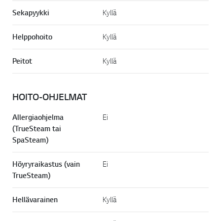
Sekapyykki
Kyllä
Helppohoito
Kyllä
Peitot
Kyllä
HOITO-OHJELMAT
Allergiaohjelma
Ei
(TrueSteam tai
SpaSteam)
Höyryraikastus (vain
Ei
TrueSteam)
Hellävarainen
Kyllä