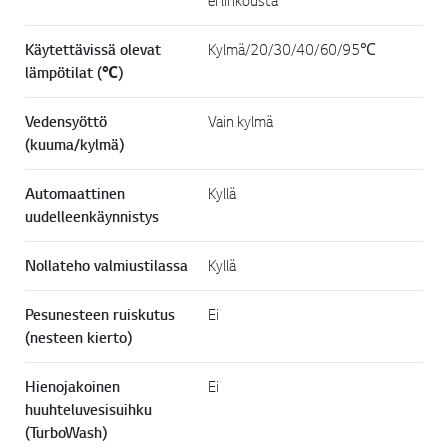
ei linkousta
Käytettävissä olevat
Kylmä/20/30/40/60/95℃
lämpötilat (℃)
Vedensyöttö
Vain kylmä
(kuuma/kylmä)
Automaattinen
Kyllä
uudelleenkäynnistys
Nollateho valmiustilassa
Kyllä
Pesunesteen ruiskutus
Ei
(nesteen kierto)
Hienojakoinen
Ei
huuhteluvesisuihku
(TurboWash)