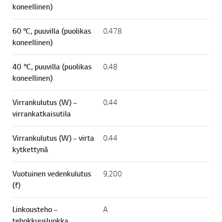
koneellinen)
60 °C, puuvilla (puolikas
0.478
koneellinen)
40 °C, puuvilla (puolikas
0.48
koneellinen)
Virrankulutus (W) –
0.44
virrankatkaisutila
Virrankulutus (W) – virta
0.44
kytkettynä
Vuotuinen vedenkulutus
9,200
(ℓ)
Linkousteho –
A
tehokkuusluokka