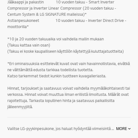
Jääkaappi ja pakastin 10 vuoden takuu - Smart Inverter
Compressor ja Inverter Linear Compressor (20 vuoden takuu -
Centum System & LG SIGNATURE malleissa)*
Astianpesukoneet 10 vuoden takuu - Inverter Direct Drive -
moottorilla*
*10 ja 20 vuoden takuuaika voi vaihdella mallin mukaan
(Takuu kattaa vain osan)
(Takuu ei koske kaupalliseen käyttöön käytettyjä kuluttajatuotteita)
*Eri ominaisuuksia esittelevät kuvat ovat vain havainnollistavia, eivätkä
ne välttämättä edusta tarkkaa todellista tuotetta.
Katso tarkemmat tiedot kunkin tuotteen kuvagalleriasta.
Hinnat, tarjoukset ja saatavuus voivat vaihdella myymäläkohtaisesti tai
verkossa. Hinnat voivat muuttua ilman erillistä ilmoitusta. Määrät ovat
rajoitettuja. Tarkasta lopullinen hinta ja saatavuus paikallisilta
jälleenmyyjiltä.
Valitse LG-pyykinpesukone, jos haluat hyödyntää viimeisintä teknologiaa. Tässä muutamia ominaisuuksia:LG-pyykinpesukoneissa on LG:n patentoima suoravetomoottori, Direct Drive, jossa moottori kiinnitetään suoraan rumpuun. Suoravetomoottorin ansiosta kone on kestävä ja hiljainen. Kuluvia osia, kuten hiiliharjat ja vetohihna, on huomattavasti vähemmän. Moottorille annamme 10 vuoden täystakuun. Jos moottori kaikesta huolimatta rikkoutuu kymmenen vuoden aikana, vaihdamme moottorin kuluitta uuteen. LG True Steam -höyrytoiminnolla varustetuissa pyykinpesukoneissa on mahdollista lisätä normaaliin pesuohjelmaan mukaan höyry. Höyry avaa vaatteiden kuidut, irrottaa lian tehokkaasti ja poistaa epämiellyttäviä hajuja. Höyrytoiminto on mahdollista valita mukaan lähes kaikkiin useimmin käytettäviin ohjelmiin. Allergiaohjelmassa höyry poistaa 99,9% kaikista pölypunkeista ja bakteereista jo 60 asteen lämpötilassa, jolloin se ei ole vaatteille haitallinen. Lisäksi höyry poistaa vaatteista myös siitepölyn, eläinten hilseen ja erilaiset allergeenit.Erilaiset vaatteet sekä materiaalit on hyvä pestä eri tavoin. LG:n suoravetomoottori, Direct Drive, on asennettu suoraan kiinni rumpuun, jolloin rumpua voidaan liikuttaa huomattavasti tehokkaammin ja monipuolisemmin. Käynnistäminen, pysäyttäminen ja suunnanmuutos voidaan suorittaa tarkasti. LG:n pyykinpesukoneiden 6 Motion on kuusi erilaista pesurytmiä, joissa rumpua liikutellaan tehokkaasti ja eri tavoin. 6 Motionin rummun liikkeiden ansiosta saadaan aikaan paras mahdollinen pesutulos, pienellä vesimäärällä ja kohtuullisessa ajassa.LG:n pyykinpesukoneet on suunniteltu samalla huipputeknologialla ja innovaatioilla, jotka saavat kaikki muutkin kodinkoneemme erottumaan edukseen. Tulet huomaamaan, että tyylikkäällä muotoilulla ja lyömättömällä suorituskyvyllä varustetut pyykinpesukoneemme ovat uskomattomia, kun ne ovat käytössä, ja uskomattoman hyvännäköisiä, kun niitä ei käytetä.Ota kaikki irti elämästä! Olitpa sitten uudistamassa keittiökoneitasi, rakentamassa pesuhuonetta tai kalustamassa koko taloa, tutustu LG:n tyylikkäisiin ja innovatiivisiin kodinkoneisiin, jotka sopivat niin elämäntyyliisi kuin kotisi sisustukseenkin.LG:n kodinkoneet jääkaapeista, liesistä, uuneista ja astianpesukoneista pyykinpesukoneisiin, kuivausrumpuihin sekä ilmastointi- ja kosteudenpoistolaitteisiin tarjoavat energiansäästöratkaisuja, jotka on suunniteltu auttamaan sinua tekemään enemmän niitä asioita, joita rakastat.Elämä on helpompaa, kun sinulla on oikeat välineet. Käytä hetki ajastasi tutustumalla hyvin suunniteltuihin LG-kodinkoneisiin, joiden avulla selviydyt kaikesta.
MORE