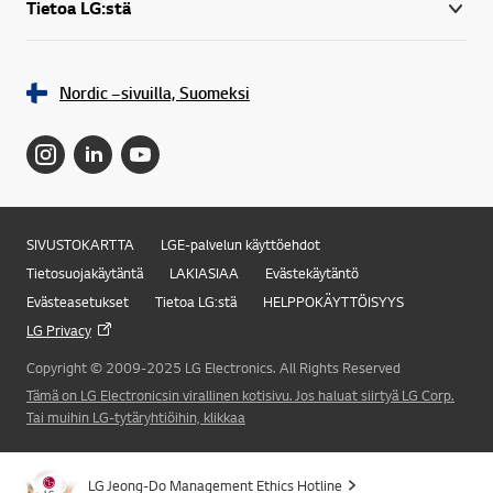
Tietoa LG:stä
Nordic –sivuilla, Suomeksi
SIVUSTOKARTTA
LGE-palvelun käyttöehdot
Tietosuojakäytäntä
LAKIASIAA
Evästekäytäntö
Evästeasetukset
Tietoa LG:stä
HELPPOKÄYTTÖISYYS
LG Privacy
Copyright © 2009-2025 LG Electronics. All Rights Reserved
Tämä on LG Electronicsin virallinen kotisivu. Jos haluat siirtyä LG Corp.
Online Chat
Tai muihin LG-tytäryhtiöihin, klikkaa
LG Jeong-Do Management Ethics Hotline