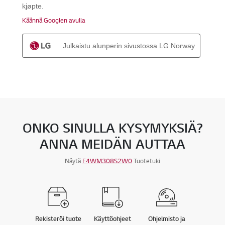
ONKO SINULLA KYSYMYKSIÄ?
ANNA MEIDÄN AUTTAA
Näytä
F4WM308S2W0
Tuotetuki
Rekisteröi tuote
Käyttöohjeet
Ohjelmisto ja