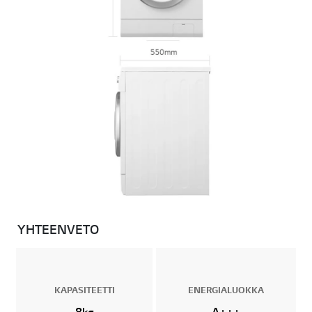
i
.
YHTEENVETO
KAPASITEETTI
ENERGIALUOKKA
8kg
A+++