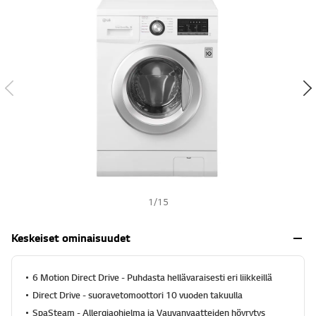
h
t
s
e
h
ä
,
k
e
s
k
i
m
ä
ä
r
ä
i
n
e
1
/
15
n
a
r
Keskeiset ominaisuudet
v
o
s
a
6 Motion Direct Drive - Puhdasta hellävaraisesti eri liikkeillä
n
Direct Drive - suoravetomoottori 10 vuoden takuulla
a
.
SpaSteam - Allergiaohjelma ja Vauvanvaatteiden höyrytys