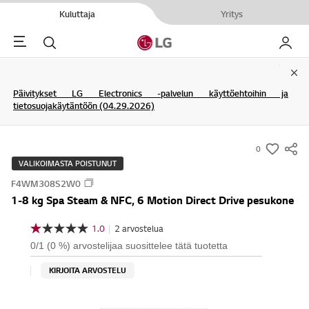
Kuluttaja
Yritys
Menu
Haku
My LG
Clo
Päivitykset LG Electronics -palvelun käyttöehtoihin ja
tietosuojakäytäntöön (04.29.2026)
0
s
VALIKOIMASTA POISTUNUT
u
F4WM308S2W0
m
1-8 kg Spa Steam & NFC, 6 Motion Direct Drive pesukone
m
a
1.0
|
2 arvostelua
1
r
.
0/1 (0 %) arvostelijaa suosittelee tätä tuotetta
0
y
/
KIRJOITA ARVOSTELU
-
5
t
w
ä
i