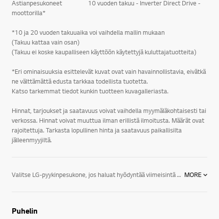
Astianpesukoneet 10 vuoden takuu - Inverter Direct Drive -
moottorilla*
*10 ja 20 vuoden takuuaika voi vaihdella mallin mukaan
(Takuu kattaa vain osan)
(Takuu ei koske kaupalliseen käyttöön käytettyjä kuluttajatuotteita)
*Eri ominaisuuksia esittelevät kuvat ovat vain havainnollistavia, eivätkä
ne välttämättä edusta tarkkaa todellista tuotetta.
Katso tarkemmat tiedot kunkin tuotteen kuvagalleriasta.
Hinnat, tarjoukset ja saatavuus voivat vaihdella myymäläkohtaisesti tai
verkossa. Hinnat voivat muuttua ilman erillistä ilmoitusta. Määrät ovat
rajoitettuja. Tarkasta lopullinen hinta ja saatavuus paikallisilta
jälleenmyyjiltä.
Valitse LG-pyykinpesukone, jos haluat hyödyntää viimeisintä teknologiaa. Tässä muutamia ominaisuuksia:LG-pyykinpesukoneissa on LG:n patentoima suoravetomoottori, Direct Drive, jossa moottori kiinnitetään suoraan rumpuun. Suoravetomoottorin ansiosta kone on kestävä ja hiljainen. Kuluvia osia, kuten hiiliharjat ja vetohihna, on huomattavasti vähemmän. Moottorille annamme 10 vuoden täystakuun. Jos moottori kaikesta huolimatta rikkoutuu kymmenen vuoden aikana, vaihdamme moottorin kuluitta uuteen. LG True Steam -höyrytoiminnolla varustetuissa pyykinpesukoneissa on mahdollista lisätä normaaliin pesuohjelmaan mukaan höyry. Höyry avaa vaatteiden kuidut, irrottaa lian tehokkaasti ja poistaa epämiellyttäviä hajuja. Höyrytoiminto on mahdollista valita mukaan lähes kaikkiin useimmin käytettäviin ohjelmiin. Allergiaohjelmassa höyry poistaa 99,9% kaikista pölypunkeista ja bakteereista jo 60 asteen lämpötilassa, jolloin se ei ole vaatteille haitallinen. Lisäksi höyry poistaa vaatteista myös siitepölyn, eläinten hilseen ja erilaiset allergeenit.Erilaiset vaatteet sekä materiaalit on hyvä pestä eri tavoin. LG:n suoravetomoottori, Direct Drive, on asennettu suoraan kiinni rumpuun, jolloin rumpua voidaan liikuttaa huomattavasti tehokkaammin ja monipuolisemmin. Käynnistäminen, pysäyttäminen ja suunnanmuutos voidaan suorittaa tarkasti. LG:n pyykinpesukoneiden 6 Motion on kuusi erilaista pesurytmiä, joissa rumpua liikutellaan tehokkaasti ja eri tavoin. 6 Motionin rummun liikkeiden ansiosta saadaan aikaan paras mahdollinen pesutulos, pienellä vesimäärällä ja kohtuullisessa ajassa.LG:n pyykinpesukoneet on suunniteltu samalla huipputeknologialla ja innovaatioilla, jotka saavat kaikki muutkin kodinkoneemme erottumaan edukseen. Tulet huomaamaan, että tyylikkäällä muotoilulla ja lyömättömällä suorituskyvyllä varustetut pyykinpesukoneemme ovat uskomattomia, kun ne ovat käytössä, ja uskomattoman hyvännäköisiä, kun niitä ei käytetä.Ota kaikki irti elämästä! Olitpa sitten uudistamassa keittiökoneitasi, rakentamassa pesuhuonetta tai kalustamassa koko taloa, tutustu LG:n tyylikkäisiin ja innovatiivisiin kodinkoneisiin, jotka sopivat niin elämäntyyliisi kuin kotisi sisustukseenkin.LG:n kodinkoneet jääkaapeista, liesistä, uuneista ja astianpesukoneista pyykinpesukoneisiin, kuivausrumpuihin sekä ilmastointi- ja kosteudenpoistolaitteisiin tarjoavat energiansäästöratkaisuja, jotka on suunniteltu auttamaan sinua tekemään enemmän niitä asioita, joita rakastat.Elämä on helpompaa, kun sinulla on oikeat välineet. Käytä hetki ajastasi tutustumalla hyvin suunniteltuihin LG-kodinkoneisiin, joiden avulla selviydyt kaikesta.
MORE
Puhelin