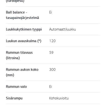
(turbopesu)
Ball balance -
Ei
tasapainojärjestelmä
Luukkukytkimen tyyppi
Automaattiluukku
Luukun avauskulma (º)
120
Rummun tilavuus
59
(litroina)
Rummun aukon koko
300
(mm)
Rummun valo
Ei
Sisärumpu
Kohokuvioitu