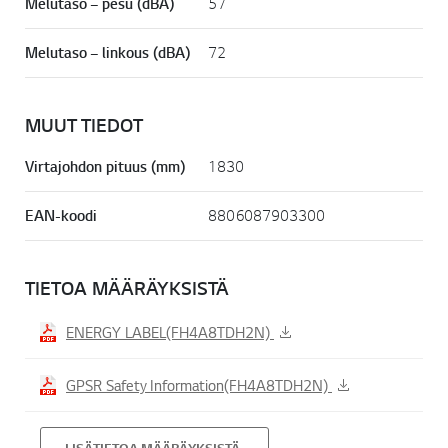
Melutaso – pesu (dBA)
57
Melutaso – linkous (dBA)
72
MUUT TIEDOT
Virtajohdon pituus (mm)
1830
EAN-koodi
8806087903300
TIETOA MÄÄRÄYKSISTÄ
ENERGY LABEL(FH4A8TDH2N)
GPSR Safety Information(FH4A8TDH2N)
LISÄTIETOA MÄÄRÄYKSISTÄ.