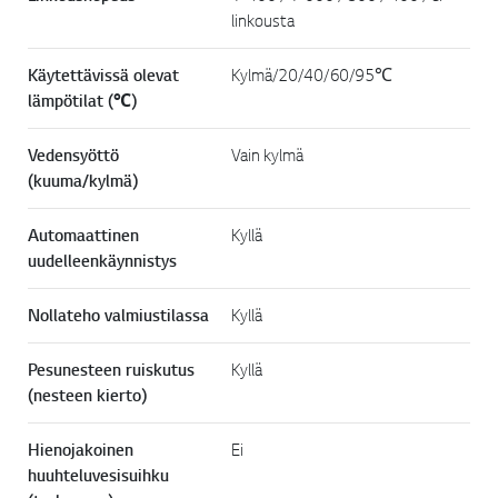
linkousta
Käytettävissä olevat
Kylmä/20/40/60/95℃
lämpötilat (℃)
Vedensyöttö
Vain kylmä
(kuuma/kylmä)
Automaattinen
Kyllä
uudelleenkäynnistys
Nollateho valmiustilassa
Kyllä
Pesunesteen ruiskutus
Kyllä
(nesteen kierto)
Hienojakoinen
Ei
huuhteluvesisuihku