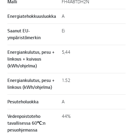
Malli
FH4A8TDH2N
Energiatehokkuusluokka
A
Saanut EU-
Ei
ympäristömerkin
Energiankulutus, pesu +
5,44
linkous + kuivaus
(kWh/ohjelma)
Energiankulutus, pesu +
1.52
linkous (kWh/ohjelma)
Pesuteholuokka
A
Vedenpoistoteho
44%
tavallisessa 60℃:n
pesuohjemassa