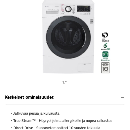
s
s
t
e
h
l
u
n
a
r
v
o
a
S
a
m
a
n
s
i
1
/
1
v
u
n
Keskeiset ominaisuudet
l
i
n
Jatkuvaa pesua ja kuivausta
k
k
True Steam™ - Höyryohjelma allergikoille ja nopea raikastus
i
.
Direct Drive - Suoravetomoottori 10 vuoden takuulla