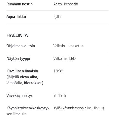
Rummun nostin
Aaltoliikenostin
Aqua-lukko
Kyllä
HALLINTA
Ohjelmanvalitsin
Valitsin + kosketus
Näytön tyyppi
Valkoinen LED
Kuvallinen ilmaisin
18:88
(jäljellä oleva aika,
lämpötila, kierrokset)
Viivekäynnistys
3–19 h
Käynnistyksen/keskeytyk
Kyllä (käynnistyspainike vilkkuu)
sen ilmaisin