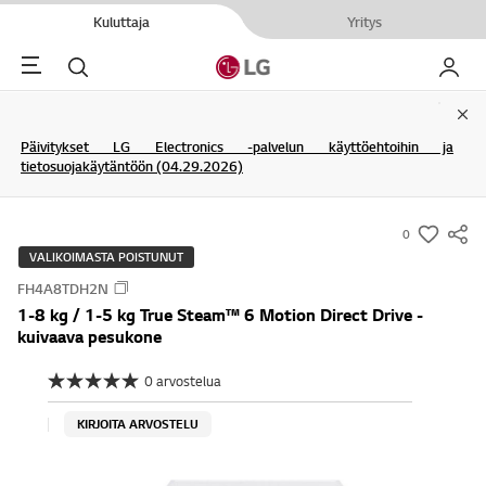
Kuluttaja
Yritys
Menu
Haku
My LG
Clo
Päivitykset LG Electronics -palvelun käyttöehtoihin ja
tietosuojakäytäntöön (04.29.2026)
0
s
VALIKOIMASTA POISTUNUT
u
FH4A8TDH2N
m
1-8 kg / 1-5 kg True Steam™ 6 Motion Direct Drive -
m
kuivaava pesukone
a
r
0 arvostelua
E
y
i
a
KIRJOITA ARVOSTELU
-
r
w
v
o
i