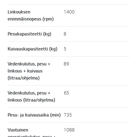
Linkouksen
1400
enimmäisnopeus (rpm)
Pesukapasiteetti (kg)
8
Kuivauskapasiteetti (kg)
5
Vedenkulutus, pesu +
89
linkous + kuivaus
(litraa/ohjelma)
Vedenkulutus, pesu +
65
linkous (litraa/ohjelma)
Pesu- ja kuivausaika (min)
735
Vuotuinen
1088
energiankulutus, pesu +