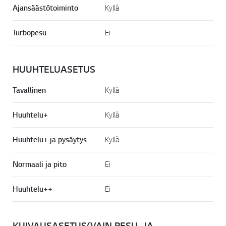
Ajansäästötoiminto
Kyllä
Turbopesu
Ei
HUUHTELUASETUS
Tavallinen
Kyllä
Huuhtelu+
Kyllä
Huuhtelu+ ja pysäytys
Kyllä
Normaali ja pito
Ei
Huuhtelu++
Ei
KUIVAUSASETUS(VAIN PESU- JA