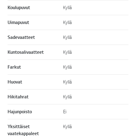
Koulupuvut
Kyllä
Uimapuvut
Kyllä
Sadevaatteet
Kyllä
Kuntosalivaatteet
Kyllä
Farkut
Kyllä
Huovat
Kyllä
Hikitahrat
Kyllä
Hajunpoisto
Ei
Yksittäiset
Kyllä
vaatekappaleet