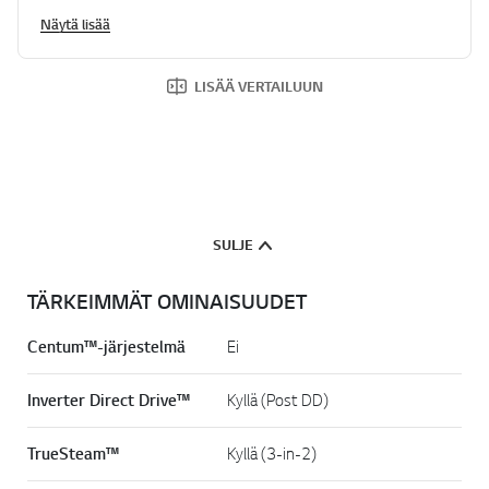
Näytä lisää
LISÄÄ VERTAILUUN
SULJE
TÄRKEIMMÄT OMINAISUUDET
Centum™-järjestelmä
Ei
Inverter Direct Drive™
Kyllä (Post DD)
TrueSteam™
Kyllä (3-in-2)