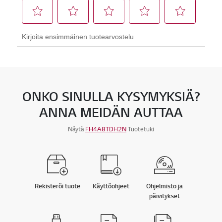
ONKO SINULLA KYSYMYKSIÄ?
ANNA MEIDÄN AUTTAA
Näytä
FH4A8TDH2N
Tuotetuki
Rekisteröi tuote
Käyttöohjeet
Ohjelmisto ja
päivitykset