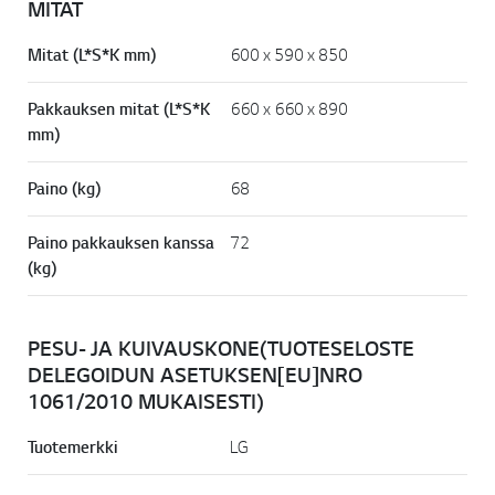
MITAT
Mitat (L*S*K mm)
600 x 590 x 850
Pakkauksen mitat (L*S*K
660 x 660 x 890
mm)
Paino (kg)
68
Paino pakkauksen kanssa
72
(kg)
PESU- JA KUIVAUSKONE(TUOTESELOSTE
DELEGOIDUN ASETUKSEN[EU]NRO
1061/2010 MUKAISESTI)
Tuotemerkki
LG