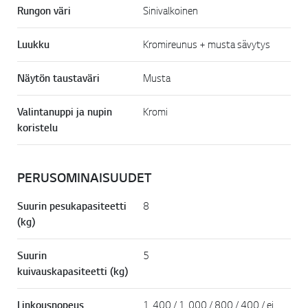
Rungon väri
Sinivalkoinen
Luukku
Kromireunus + musta sävytys
Näytön taustaväri
Musta
Valintanuppi ja nupin
Kromi
koristelu
PERUSOMINAISUUDET
Suurin pesukapasiteetti
8
(kg)
Suurin
5
kuivauskapasiteetti (kg)
Linkousnopeus
1 400 / 1 000 / 800 / 400 / ei