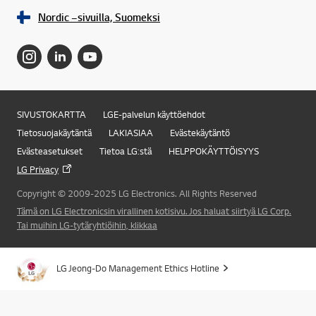
Nordic –sivuilla, Suomeksi
SIVUSTOKARTTA
LGE-palvelun käyttöehdot
Online Chat
Tietosuojakäytäntä
LAKIASIAA
Evästekäytäntö
Evästeasetukset
Tietoa LG:stä
HELPPOKÄYTTÖISYYS
LG Privacy
Copyright © 2009-2025 LG Electronics. All Rights Reserved
Tämä on LG Electronicsin virallinen kotisivu. Jos haluat siirtyä LG Corp.
Tai muihin LG-tytäryhtiöihin, klikkaa
LG Jeong-Do Management Ethics Hotline
Takai