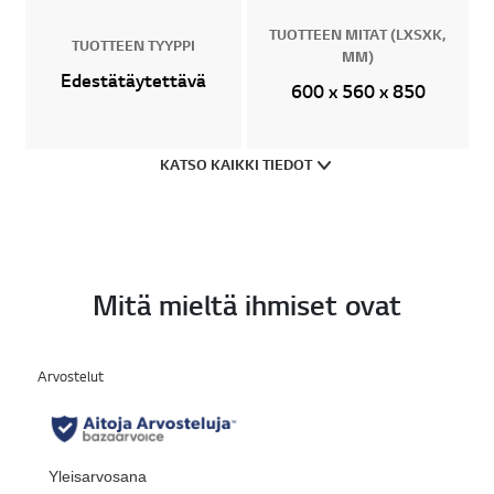
k
k
TUOTTEEN MITAT (LXSXK,
i
TUOTTEEN TYYPPI
MM)
.
Edestätäytettävä
600 x 560 x 850
KATSO KAIKKI TIEDOT
Mitä mieltä ihmiset ovat