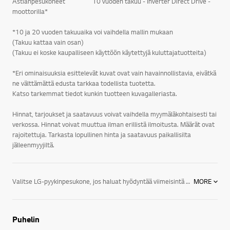
Astianpesukoneet 10 vuoden takuu - Inverter Direct Drive -
moottorilla*
*10 ja 20 vuoden takuuaika voi vaihdella mallin mukaan
(Takuu kattaa vain osan)
(Takuu ei koske kaupalliseen käyttöön käytettyjä kuluttajatuotteita)
*Eri ominaisuuksia esittelevät kuvat ovat vain havainnollistavia, eivätkä
ne välttämättä edusta tarkkaa todellista tuotetta.
Katso tarkemmat tiedot kunkin tuotteen kuvagalleriasta.
Hinnat, tarjoukset ja saatavuus voivat vaihdella myymäläkohtaisesti tai
verkossa. Hinnat voivat muuttua ilman erillistä ilmoitusta. Määrät ovat
rajoitettuja. Tarkasta lopullinen hinta ja saatavuus paikallisilta
jälleenmyyjiltä.
Valitse LG-pyykinpesukone, jos haluat hyödyntää viimeisintä teknologiaa. Tässä muutamia ominaisuuksia:LG-pyykinpesukoneissa on LG:n patentoima suoravetomoottori, Direct Drive, jossa moottori kiinnitetään suoraan rumpuun. Suoravetomoottorin ansiosta kone on kestävä ja hiljainen. Kuluvia osia, kuten hiiliharjat ja vetohihna, on huomattavasti vähemmän. Moottorille annamme 10 vuoden täystakuun. Jos moottori kaikesta huolimatta rikkoutuu kymmenen vuoden aikana, vaihdamme moottorin kuluitta uuteen. LG True Steam -höyrytoiminnolla varustetuissa pyykinpesukoneissa on mahdollista lisätä normaaliin pesuohjelmaan mukaan höyry. Höyry avaa vaatteiden kuidut, irrottaa lian tehokkaasti ja poistaa epämiellyttäviä hajuja. Höyrytoiminto on mahdollista valita mukaan lähes kaikkiin useimmin käytettäviin ohjelmiin. Allergiaohjelmassa höyry poistaa 99,9% kaikista pölypunkeista ja bakteereista jo 60 asteen lämpötilassa, jolloin se ei ole vaatteille haitallinen. Lisäksi höyry poistaa vaatteista myös siitepölyn, eläinten hilseen ja erilaiset allergeenit.Erilaiset vaatteet sekä materiaalit on hyvä pestä eri tavoin. LG:n suoravetomoottori, Direct Drive, on asennettu suoraan kiinni rumpuun, jolloin rumpua voidaan liikuttaa huomattavasti tehokkaammin ja monipuolisemmin. Käynnistäminen, pysäyttäminen ja suunnanmuutos voidaan suorittaa tarkasti. LG:n pyykinpesukoneiden 6 Motion on kuusi erilaista pesurytmiä, joissa rumpua liikutellaan tehokkaasti ja eri tavoin. 6 Motionin rummun liikkeiden ansiosta saadaan aikaan paras mahdollinen pesutulos, pienellä vesimäärällä ja kohtuullisessa ajassa.LG:n pyykinpesukoneet on suunniteltu samalla huipputeknologialla ja innovaatioilla, jotka saavat kaikki muutkin kodinkoneemme erottumaan edukseen. Tulet huomaamaan, että tyylikkäällä muotoilulla ja lyömättömällä suorituskyvyllä varustetut pyykinpesukoneemme ovat uskomattomia, kun ne ovat käytössä, ja uskomattoman hyvännäköisiä, kun niitä ei käytetä.Ota kaikki irti elämästä! Olitpa sitten uudistamassa keittiökoneitasi, rakentamassa pesuhuonetta tai kalustamassa koko taloa, tutustu LG:n tyylikkäisiin ja innovatiivisiin kodinkoneisiin, jotka sopivat niin elämäntyyliisi kuin kotisi sisustukseenkin.LG:n kodinkoneet jääkaapeista, liesistä, uuneista ja astianpesukoneista pyykinpesukoneisiin, kuivausrumpuihin sekä ilmastointi- ja kosteudenpoistolaitteisiin tarjoavat energiansäästöratkaisuja, jotka on suunniteltu auttamaan sinua tekemään enemmän niitä asioita, joita rakastat.Elämä on helpompaa, kun sinulla on oikeat välineet. Käytä hetki ajastasi tutustumalla hyvin suunniteltuihin LG-kodinkoneisiin, joiden avulla selviydyt kaikesta.
MORE
Puhelin