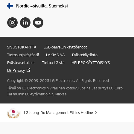
Nordic –sivuilla, Suomeksi
SIVUSTOKARTTA
LGE-palvelun käyttöehdot
Tietosuojakäytäntä
LAKIASIAA
Evästekäytäntö
Evästeasetukset
Tietoa LG:stä
HELPPOKÄYTTÖISYYS
LG Privacy
Copyright © 2009-2025 LG Electronics. All Rights Reserved
Online Chat
Tämä on LG Electronicsin virallinen kotisivu. Jos haluat siirtyä LG Corp.
Tai muihin LG-tytäryhtiöihin, klikkaa
LG Jeong-Do Management Ethics Hotline
Takai