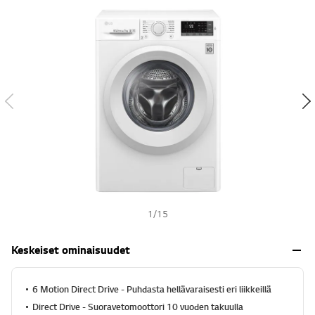
ä
s
h
t
h
e
ä
,
k
e
s
k
i
m
ä
ä
r
ä
i
n
e
1
/
15
n
a
r
Keskeiset ominaisuudet
v
o
s
a
6 Motion Direct Drive - Puhdasta hellävaraisesti eri liikkeillä
n
Direct Drive - Suoravetomoottori 10 vuoden takuulla
a