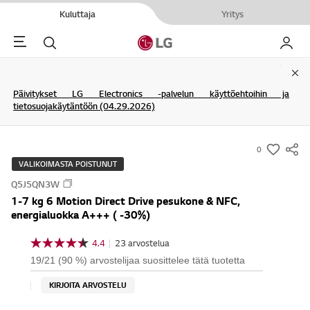
Kuluttaja
Yritys
Menu
Haku
My LG
Clo
Päivitykset LG Electronics -palvelun käyttöehtoihin ja
tietosuojakäytäntöön (04.29.2026)
0
s
VALIKOIMASTA POISTUNUT
u
Q5J5QN3W
m
1-7 kg 6 Motion Direct Drive pesukone & NFC,
m
energialuokka A+++ ( -30%)
a
r
4.4
|
23 arvostelua
4
y
.
19/21 (90 %) arvostelijaa suosittelee tätä tuotetta
4
-
/
KIRJOITA ARVOSTELU
w
5
t
i