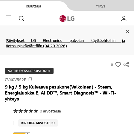
Kuluttaja
Yritys
Menu
Haku
My LG
Clo
Päivitykset LG Electronics -palvelun käyttöehtoihin ja
tietosuojakäytäntöön (04.29.2026)
0
s
VALIKOIMASTA POISTUNUT
u
CV40V5S2E
m
9 kg / 5 kg Kuivaava pesukone(Valkoinen) - Steam,
m
Energialuokka E, AI DD™, Smart Diagnosis™ - Wi-Fi-
a
yhteys
r
0 arvostelua
y
E
i
-
a
KIRJOITA ARVOSTELU
w
r
v
i