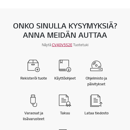
ONKO SINULLA KYSYMYKSIÄ?
ANNA MEIDÄN AUTTAA
Näytä
CV40V5S2E
Tuotetuki
Rekisteröi tuote
Käyttöohjeet
Ohjelmisto ja
päivitykset
Varaosat ja
Takuu
Lataa tiedosto
lisävarusteet