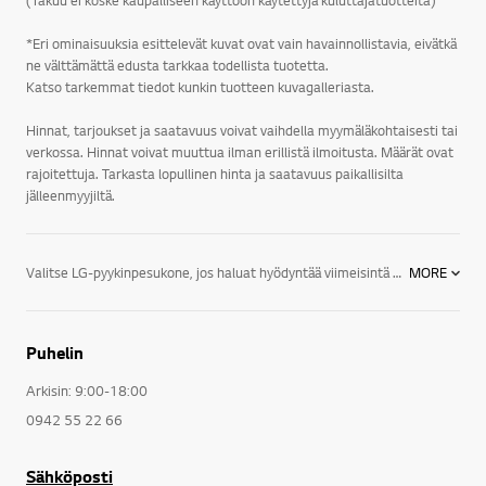
(Takuu ei koske kaupalliseen käyttöön käytettyjä kuluttajatuotteita)
*Eri ominaisuuksia esittelevät kuvat ovat vain havainnollistavia, eivätkä
ne välttämättä edusta tarkkaa todellista tuotetta.
Katso tarkemmat tiedot kunkin tuotteen kuvagalleriasta.
Hinnat, tarjoukset ja saatavuus voivat vaihdella myymäläkohtaisesti tai
verkossa. Hinnat voivat muuttua ilman erillistä ilmoitusta. Määrät ovat
rajoitettuja. Tarkasta lopullinen hinta ja saatavuus paikallisilta
jälleenmyyjiltä.
Valitse LG-pyykinpesukone, jos haluat hyödyntää viimeisintä teknologiaa. Tässä muutamia ominaisuuksia:LG-pyykinpesukoneissa on LG:n patentoima suoravetomoottori, Direct Drive, jossa moottori kiinnitetään suoraan rumpuun. Suoravetomoottorin ansiosta kone on kestävä ja hiljainen. Kuluvia osia, kuten hiiliharjat ja vetohihna, on huomattavasti vähemmän. Moottorille annamme 10 vuoden täystakuun. Jos moottori kaikesta huolimatta rikkoutuu kymmenen vuoden aikana, vaihdamme moottorin kuluitta uuteen. LG True Steam -höyrytoiminnolla varustetuissa pyykinpesukoneissa on mahdollista lisätä normaaliin pesuohjelmaan mukaan höyry. Höyry avaa vaatteiden kuidut, irrottaa lian tehokkaasti ja poistaa epämiellyttäviä hajuja. Höyrytoiminto on mahdollista valita mukaan lähes kaikkiin useimmin käytettäviin ohjelmiin. Allergiaohjelmassa höyry poistaa 99,9% kaikista pölypunkeista ja bakteereista jo 60 asteen lämpötilassa, jolloin se ei ole vaatteille haitallinen. Lisäksi höyry poistaa vaatteista myös siitepölyn, eläinten hilseen ja erilaiset allergeenit.Erilaiset vaatteet sekä materiaalit on hyvä pestä eri tavoin. LG:n suoravetomoottori, Direct Drive, on asennettu suoraan kiinni rumpuun, jolloin rumpua voidaan liikuttaa huomattavasti tehokkaammin ja monipuolisemmin. Käynnistäminen, pysäyttäminen ja suunnanmuutos voidaan suorittaa tarkasti. LG:n pyykinpesukoneiden 6 Motion on kuusi erilaista pesurytmiä, joissa rumpua liikutellaan tehokkaasti ja eri tavoin. 6 Motionin rummun liikkeiden ansiosta saadaan aikaan paras mahdollinen pesutulos, pienellä vesimäärällä ja kohtuullisessa ajassa.LG:n pyykinpesukoneet on suunniteltu samalla huipputeknologialla ja innovaatioilla, jotka saavat kaikki muutkin kodinkoneemme erottumaan edukseen. Tulet huomaamaan, että tyylikkäällä muotoilulla ja lyömättömällä suorituskyvyllä varustetut pyykinpesukoneemme ovat uskomattomia, kun ne ovat käytössä, ja uskomattoman hyvännäköisiä, kun niitä ei käytetä.Ota kaikki irti elämästä! Olitpa sitten uudistamassa keittiökoneitasi, rakentamassa pesuhuonetta tai kalustamassa koko taloa, tutustu LG:n tyylikkäisiin ja innovatiivisiin kodinkoneisiin, jotka sopivat niin elämäntyyliisi kuin kotisi sisustukseenkin.LG:n kodinkoneet jääkaapeista, liesistä, uuneista ja astianpesukoneista pyykinpesukoneisiin, kuivausrumpuihin sekä ilmastointi- ja kosteudenpoistolaitteisiin tarjoavat energiansäästöratkaisuja, jotka on suunniteltu auttamaan sinua tekemään enemmän niitä asioita, joita rakastat.Elämä on helpompaa, kun sinulla on oikeat välineet. Käytä hetki ajastasi tutustumalla hyvin suunniteltuihin LG-kodinkoneisiin, joiden avulla selviydyt kaikesta.
MORE
Puhelin
Arkisin: 9:00-18:00
0942 55 22 66
Sähköposti