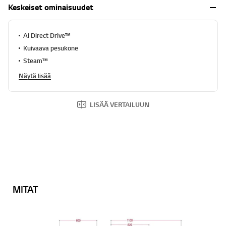
.
Keskeiset ominaisuudet
AI Direct Drive™
Kuivaava pesukone
Steam™
Näytä lisää
LISÄÄ VERTAILUUN
MITAT