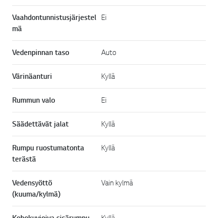
Vaahdontunnistusjärjestel
Ei
mä
Vedenpinnan taso
Auto
Värinäanturi
Kyllä
Rummun valo
Ei
Säädettävät jalat
Kyllä
Rumpu ruostumatonta
Kyllä
terästä
Vedensyöttö
Vain kylmä
(kuuma/kylmä)
Kohokuvioiva sisärumpu
Kyllä