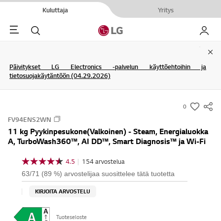
Kuluttaja
Yritys
Menu
Haku
My LG
Clo
Päivitykset LG Electronics -palvelun käyttöehtoihin ja
tietosuojakäytäntöön (04.29.2026)
0
s
FV94ENS2WN
u
11 kg Pyykinpesukone(Valkoinen) - Steam, Energialuokka
m
A, TurboWash360™, AI DD™, Smart Diagnosis™ ja Wi-Fi
m
a
4.5
|
154 arvostelua
4
r
.
63/71 (89 %) arvostelijaa suosittelee tätä tuotetta
5
y
/
KIRJOITA ARVOSTELU
-
5
t
w
ä
Tuoteseloste
i
h