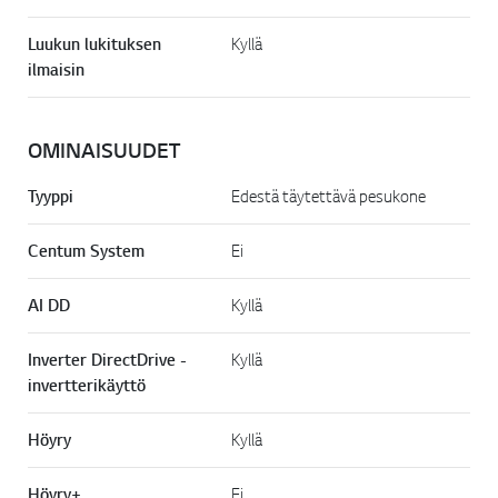
Luukun lukituksen
Kyllä
ilmaisin
OMINAISUUDET
Tyyppi
Edestä täytettävä pesukone
Centum System
Ei
AI DD
Kyllä
Inverter DirectDrive -
Kyllä
invertterikäyttö
Höyry
Kyllä
Höyry+
Ei