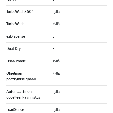
TurboWash360˚
Kyllä
TurboWash
Kyllä
ezDispense
Ei
Dual Dry
Ei
Lisää kohde
Kyllä
Ohjelman
Kyllä
päättymissignaali
Automaattinen
Kyllä
uudelleenkäynnistys
LoadSense
Kyllä