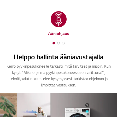
Ääniohjaus
1
2
3
o
o
o
Helppo hallinta ääniavustajalla
f
f
f
3
3
3
Kerro pyykinpesukoneelle tarkasti, mitä tarvitset ja milloin. Kun
kysyt "Mikä ohjelma pyykinpesukoneessa on valittuna?",
tekoälykaiutin kuuntelee kysymyksesi, tarkistaa ohjelman ja
ilmoittaa vastauksen.