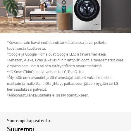
*Kuvassa vain havainnollistamistarkoituksessa ja voi poiketa
todellisesta tuotteesta.
*Google ja Google Home ovat Google LLC: n tavaramerkkejä.
*Amazon, Alexa, Echo ja kaikki niihin liittyvät logot ja tavaramerkit ovat
Amazon.com, Inc: n tai sen tytäryhtiöiden tavaramerkkejä.
*LG SmartThinQ on nyt vaihdettu LG ThinQ: ksi.
*Älykkäät ominaisuudet ja ääni-avustajatuotteet voivat vaihdella
maittain ja malleittain. Ota yhteys paikalliseen jälleenmyyjään tai LG:
hen saadaksesi palvelut.
*Ääniohjattu älykaiutinlaite ei sisälly toimitukseen.
Suurempi kapasiteetti
Suurempi