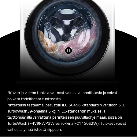
*Kuvan ja videon tuotekuvat ovat vain havainnollistavia ja voivat
poiketa todellisesta tuotteesta.
*Intertekin testaama, perustuu IEC 60456 -standardin versioon 5.0.
TurboWash39-ohjelma 5 kg: n IEC-standardin mukaisella
täyttömäärällä verrattuna perinteiseen puuvillaohjelmaan, jossa on
TurboWash (F4V9RWP2W verrokkina FC1450S2W). Tulokset voivat
vaihdella ympäristöstä riippuen.