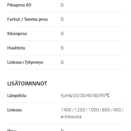
Pikapesu 60
Ei
Farkut / Tumma pesu
Ei
Käsinpesu
Ei
Online Chat
Huuhtelu
Ei
Linkous+Tyhjennys
Ei
LISÄTOIMINNOT
Lämpötila
Kylmä/20/30/40/60/95℃
Takai
Linkous
1400 / 1200 / 1000 / 800 / 400 /
ei linkousta
Pesu
Ei