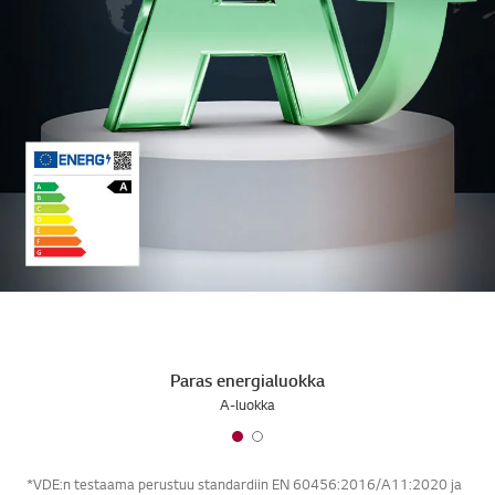
Paras energialuokka
A-luokka
*VDE:n testaama perustuu standardiin EN 60456:2016/A11:2020 ja