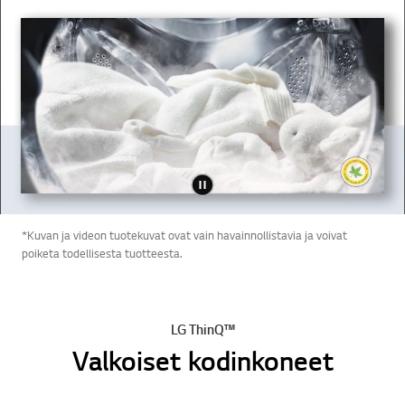
*Kuvan ja videon tuotekuvat ovat vain havainnollistavia ja voivat
poiketa todellisesta tuotteesta.
LG ThinQ™
Valkoiset kodinkoneet