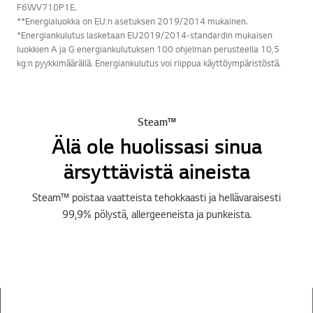
F6WV710P1E.
**Energialuokka on EU:n asetuksen 2019/2014 mukainen.
*Energiankulutus lasketaan EU2019/2014-standardin mukaisen
luokkien A ja G energiankulutuksen 100 ohjelman perusteella 10,5
kg:n pyykkimäärällä. Energiankulutus voi riippua käyttöympäristöstä.
Steam™
Älä ole huolissasi sinua
ärsyttävistä aineista
Steam™ poistaa vaatteista tehokkaasti ja hellävaraisesti
99,9% pölystä, allergeeneista ja punkeista.