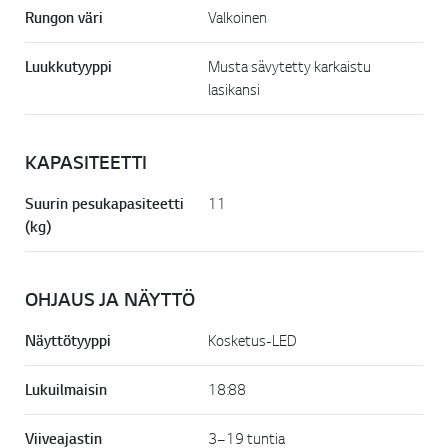
Rungon väri
Valkoinen
Luukkutyyppi
Musta sävytetty karkaistu
lasikansi
KAPASITEETTI
Suurin pesukapasiteetti
11
(kg)
OHJAUS JA NÄYTTÖ
Näyttötyyppi
Kosketus-LED
Lukuilmaisin
18:88
Viiveajastin
3–19 tuntia