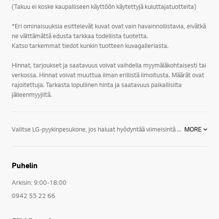
(Takuu ei koske kaupalliseen käyttöön käytettyjä kuluttajatuotteita)
*Eri ominaisuuksia esittelevät kuvat ovat vain havainnollistavia, eivätkä
ne välttämättä edusta tarkkaa todellista tuotetta.
Katso tarkemmat tiedot kunkin tuotteen kuvagalleriasta.
Hinnat, tarjoukset ja saatavuus voivat vaihdella myymäläkohtaisesti tai
verkossa. Hinnat voivat muuttua ilman erillistä ilmoitusta. Määrät ovat
rajoitettuja. Tarkasta lopullinen hinta ja saatavuus paikallisilta
jälleenmyyjiltä.
Valitse LG-pyykinpesukone, jos haluat hyödyntää viimeisintä teknologiaa. Tässä muutamia ominaisuuksia:LG-pyykinpesukoneissa on LG:n patentoima suoravetomoottori, Direct Drive, jossa moottori kiinnitetään suoraan rumpuun. Suoravetomoottorin ansiosta kone on kestävä ja hiljainen. Kuluvia osia, kuten hiiliharjat ja vetohihna, on huomattavasti vähemmän. Moottorille annamme 10 vuoden täystakuun. Jos moottori kaikesta huolimatta rikkoutuu kymmenen vuoden aikana, vaihdamme moottorin kuluitta uuteen. LG True Steam -höyrytoiminnolla varustetuissa pyykinpesukoneissa on mahdollista lisätä normaaliin pesuohjelmaan mukaan höyry. Höyry avaa vaatteiden kuidut, irrottaa lian tehokkaasti ja poistaa epämiellyttäviä hajuja. Höyrytoiminto on mahdollista valita mukaan lähes kaikkiin useimmin käytettäviin ohjelmiin. Allergiaohjelmassa höyry poistaa 99,9% kaikista pölypunkeista ja bakteereista jo 60 asteen lämpötilassa, jolloin se ei ole vaatteille haitallinen. Lisäksi höyry poistaa vaatteista myös siitepölyn, eläinten hilseen ja erilaiset allergeenit.Erilaiset vaatteet sekä materiaalit on hyvä pestä eri tavoin. LG:n suoravetomoottori, Direct Drive, on asennettu suoraan kiinni rumpuun, jolloin rumpua voidaan liikuttaa huomattavasti tehokkaammin ja monipuolisemmin. Käynnistäminen, pysäyttäminen ja suunnanmuutos voidaan suorittaa tarkasti. LG:n pyykinpesukoneiden 6 Motion on kuusi erilaista pesurytmiä, joissa rumpua liikutellaan tehokkaasti ja eri tavoin. 6 Motionin rummun liikkeiden ansiosta saadaan aikaan paras mahdollinen pesutulos, pienellä vesimäärällä ja kohtuullisessa ajassa.LG:n pyykinpesukoneet on suunniteltu samalla huipputeknologialla ja innovaatioilla, jotka saavat kaikki muutkin kodinkoneemme erottumaan edukseen. Tulet huomaamaan, että tyylikkäällä muotoilulla ja lyömättömällä suorituskyvyllä varustetut pyykinpesukoneemme ovat uskomattomia, kun ne ovat käytössä, ja uskomattoman hyvännäköisiä, kun niitä ei käytetä.Ota kaikki irti elämästä! Olitpa sitten uudistamassa keittiökoneitasi, rakentamassa pesuhuonetta tai kalustamassa koko taloa, tutustu LG:n tyylikkäisiin ja innovatiivisiin kodinkoneisiin, jotka sopivat niin elämäntyyliisi kuin kotisi sisustukseenkin.LG:n kodinkoneet jääkaapeista, liesistä, uuneista ja astianpesukoneista pyykinpesukoneisiin, kuivausrumpuihin sekä ilmastointi- ja kosteudenpoistolaitteisiin tarjoavat energiansäästöratkaisuja, jotka on suunniteltu auttamaan sinua tekemään enemmän niitä asioita, joita rakastat.Elämä on helpompaa, kun sinulla on oikeat välineet. Käytä hetki ajastasi tutustumalla hyvin suunniteltuihin LG-kodinkoneisiin, joiden avulla selviydyt kaikesta.
MORE
Puhelin
Arkisin: 9:00-18:00
0942 55 22 66