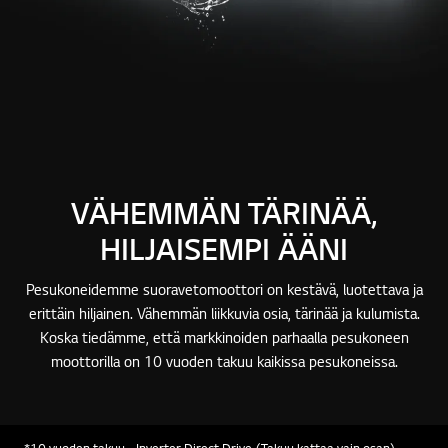
VÄHEMMÄN TÄRINÄÄ,
HILJAISEMPI ÄÄNI
Pesukoneidemme suoravetomoottori on kestävä, luotettava ja
erittäin hiljainen. Vähemmän liikkuvia osia, tärinää ja kulumista.
Koska tiedämme, että markkinoiden parhaalla pesukoneen
moottorilla on 10 vuoden takuu kaikissa pesukoneissa.
*10 vuoden takuu - Inverter Direct Drive (Takuu kattaa vain osan).