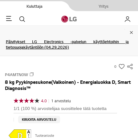
Kuluttaja
Yritys
Menu
Haku
My LG
Clo
Päivitykset LG Electronics -palvelun käyttöehtoihin ja
tietosuojakäytäntöön (04.29.2026)
0
s
P4AMTN0W
u
8 kg Pyykinpesukone(Valkoinen) - Energialuokka D, Smart
m
Diagnosis™
m
a
4.0
|
1 arvostelu
4
r
.
1/1 (100 %) arvostelijaa suosittelee tätä tuotetta
0
y
/
KIRJOITA ARVOSTELU
-
5
t
w
ä
Tuoteseloste
i
h