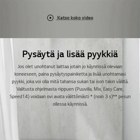
Katso koko video
Pysäytä ja lisää pyykkiä
Jos olet unohtanut laittaa jotain jo käynnissä olevaan
koneeseen, paina pysäytyspainiketta ja lisää unohtamasi
pyykki, joka voi olla mitä tahansa sukan tai ison takin väliltä.
Valitusta ohjelmasta riippuen (Puuvilla, Mix, Easy Care,
Speed14) voidaan ovi avata välittömästi * (noin 3 s)** pesun
ollessa käynnissä.