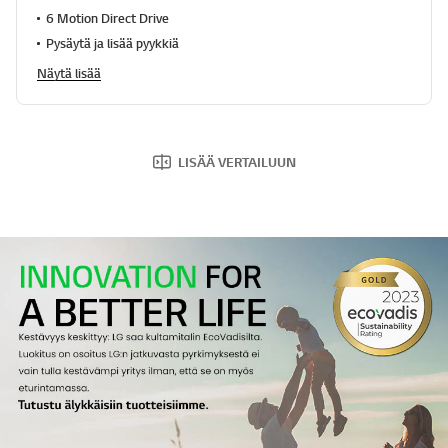
e
6 Motion Direct Drive
a
Pysäytä ja lisää pyykkiä
d
a
Näytä lisää
R
e
v
i
e
w
LISÄÄ VERTAILUUN
.
S
a
m
a
n
s
i
v
u
n
l
i
n
k
k
i
.