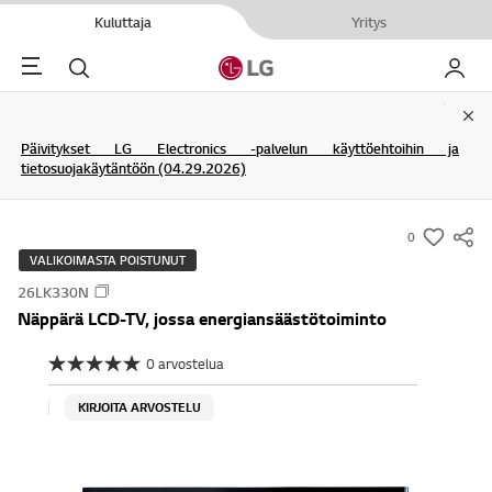
Kuluttaja
Yritys
Menu
Haku
My LG
Clo
Päivitykset LG Electronics -palvelun käyttöehtoihin ja
tietosuojakäytäntöön (04.29.2026)
0
s
VALIKOIMASTA POISTUNUT
u
26LK330N
m
Näppärä LCD-TV, jossa energiansäästötoiminto
m
a
0 arvostelua
E
r
i
a
y
KIRJOITA ARVOSTELU
r
-
v
o
w
s
i