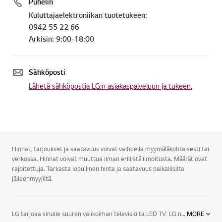
Puhelin
Kuluttajaelektroniikan tuotetukeen:
0942 55 22 66
Arkisin: 9:00-18:00
Sähköposti
Lähetä sähköpostia LG:n asiakaspalveluun ja tukeen.
Hinnat, tarjoukset ja saatavuus voivat vaihdella myymäläkohtaisesti tai
verkossa. Hinnat voivat muuttua ilman erillistä ilmoitusta. Määrät ovat
rajoitettuja. Tarkasta lopullinen hinta ja saatavuus paikallisilta
jälleenmyyjiltä.
LG tarjoaa sinulle suuren valikoiman televisioita:LED TV: LG:n LED-televisioiden designsarjan huippumalli näyttää juuri siltä kuin modernin television kuuluukin. Äärimmäisen ohuet valetut alumiinikehykset varmistavat, että televisio sopii täydellisesti joka ympäristöön.3D TV: LG:n 3D-televisio esittelee täysin uuden tason kuvanlaadulle, sillä sen tarkkuus on neljä kertaa suurempi kuin Full HD -television. Kuva on luonnollisesti uskomattoman eloisa ja tarkka, vaikka sitä katsottaisiin läheltä. LG UHD 3D -televisiot tyydyttävät katsojan tarpeet täydellisesti virheettömillä yksityiskohdilla ja nostavat näyttöjen standardin entistä korkeammalle.Smart TV: Vihdoinkin televisiossa on aina jotain hyvää katsottavaa. LG Smart TV on helpoin tapa kokea suosikkiohjelmasi, SF Anytime, Headweb, Viaplay, musiikki, sovellukset, sosiaaliset mediat ja verkkosivut. Kätevillä jakotoiminnoilla pääset käsiksi myös kotiverkossa tai älypuhelimellasi olevaan sisältöön.LG:n uuden sukupolven televisiot sekä audio- ja videolaitteet tarjoavat todellista viihdettä kaikenlaisiin televisioelämyksiin. Peli-iltoihin sopii esimerkiksi 60-tuumainen LED-taulutelevisio, ja lasten elokuvailtaa varten 42-tuumainen 3D LED -taulutelevisio. LG:n televisiot sopivat myös kaikkiin huoneisiin.LG:n televisioiden lukemattomat viihdeominaisuudet viihdyttävät sekä perhettäsi että vieraitasi. Saatavilla on myös useita lisätarvikkeita televisioita varten. LG:n televisioita on kiitelty ja ne ovat saaneet ylistäviä arvioita toiminnallisuudestaan, tehostaan sekä tyylistään.
MORE