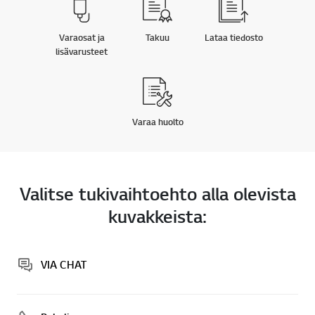
Varaosat ja
Takuu
Lataa tiedosto
lisävarusteet
Varaa huolto
Valitse tukivaihtoehto alla olevista
kuvakkeista:
VIA CHAT