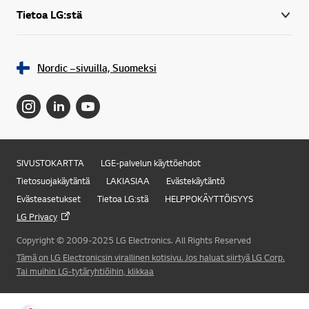
Tietoa LG:stä
Nordic –sivuilla, Suomeksi
SIVUSTOKARTTA
LGE-palvelun käyttöehdot
Tietosuojakäytäntä
LAKIASIAA
Evästekäytäntö
Evästeasetukset
Tietoa LG:stä
HELPPOKÄYTTÖISYYS
LG Privacy
Copyright © 2009-2025 LG Electronics. All Rights Reserved
Online Chat
Tämä on LG Electronicsin virallinen kotisivu. Jos haluat siirtyä LG Corp.
Tai muihin LG-tytäryhtiöihin, klikkaa