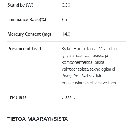
Stand by (W)
0,30
Luminance Ratio(%)
65
Mercury Content (mg)
14,0
Presence of Lead
Kyllä - Huom! Tämä TV sisältää
lyijyä ainoastaan osissa ja
komponenteissa, joissa
vaihtoehtoista teknologiaa ei
löydyi RoHS-direktivin
poikkeuslauseketta soveltaen
ErP Class
Class D
TIETOA MÄÄRÄYKSISTÄ