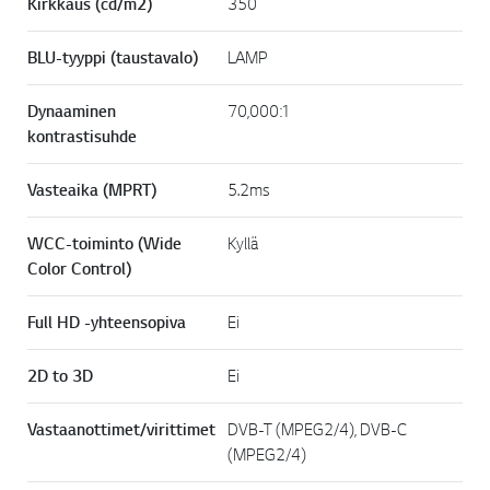
Kirkkaus (cd/m2)
350
BLU-tyyppi (taustavalo)
LAMP
Dynaaminen
70,000:1
kontrastisuhde
Vasteaika (MPRT)
5.2ms
WCC-toiminto (Wide
Kyllä
Color Control)
Full HD -yhteensopiva
Ei
2D to 3D
Ei
Vastaanottimet/virittimet
DVB-T (MPEG2/4), DVB-C
(MPEG2/4)