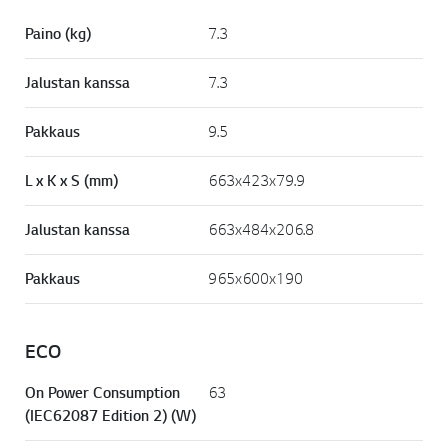
Paino (kg)
7.3
Jalustan kanssa
7.3
Pakkaus
9.5
L x K x S (mm)
663x423x79.9
Jalustan kanssa
663x484x206.8
Pakkaus
965x600x190
ECO
On Power Consumption
63
(IEC62087 Edition 2) (W)