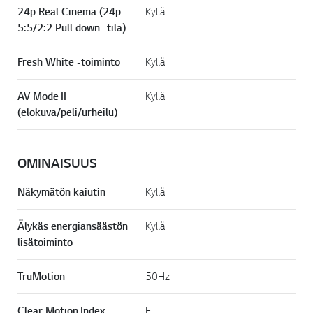
24p Real Cinema (24p
Kyllä
5:5/2:2 Pull down -tila)
Fresh White -toiminto
Kyllä
AV Mode II
Kyllä
(elokuva/peli/urheilu)
OMINAISUUS
Näkymätön kaiutin
Kyllä
Älykäs energiansäästön
Kyllä
lisätoiminto
TruMotion
50Hz
Clear Motion Index
Ei