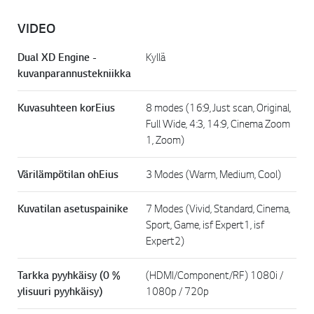
VIDEO
Dual XD Engine -
Kyllä
kuvanparannustekniikka
Kuvasuhteen korEius
8 modes (16:9, Just scan, Original,
Full Wide, 4:3, 14:9, Cinema Zoom
1, Zoom)
Värilämpötilan ohEius
3 Modes (Warm, Medium, Cool)
Kuvatilan asetuspainike
7 Modes (Vivid, Standard, Cinema,
Sport, Game, isf Expert1, isf
Expert2)
Tarkka pyyhkäisy (0 %
(HDMI/Component/RF) 1080i /
ylisuuri pyyhkäisy)
1080p / 720p