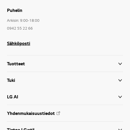
Puhelin
Arkisin: 9:00-18:00
0942 55 22 66
Sähköposti
Tuotteet
Tuki
LG AI
Yhdenmukaisuustiedot
Tietoa LG:stä