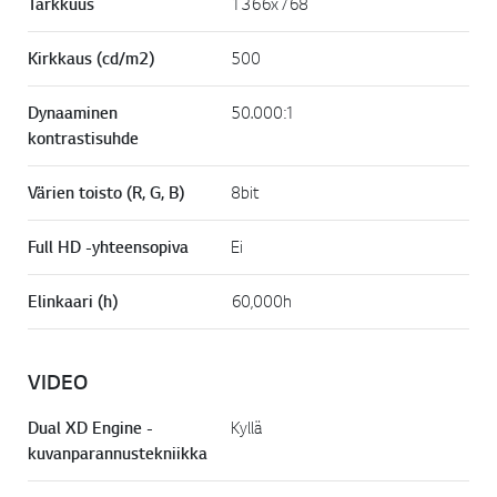
Tarkkuus
1366x768
Kirkkaus (cd/m2)
500
Dynaaminen
50.000:1
kontrastisuhde
Värien toisto (R, G, B)
8bit
Full HD -yhteensopiva
Ei
Elinkaari (h)
60,000h
VIDEO
Dual XD Engine -
Kyllä
kuvanparannustekniikka