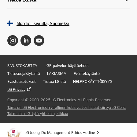
Nordic –sivuilla, Suomeksi
SIVUSTOKARTTA
LGE-palvelun käyttöehdot
Tietosuojakäytäntä
LAKIASIAA
Evästekäytäntö
Evästeasetukset
Tietoa LG:stä
HELPPOKÄYTTÖISYYS
LG Privacy
Copyright © 2009-2025 LG Electronics. All Rights Reserved
Tämä on LG Electronicsin virallinen kotisivu. Jos haluat siirtyä LG Corp.
Tai muihin LG-tytäryhtiöihin, klikkaa
Online Chat
LG Jeong-Do Management Ethics Hotline
Takai