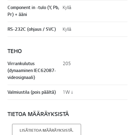
Component in -tulo (Y, Pb,
Kyllä
Pr) + ääni
RS-232C (ohjaus / SVC)
Kyllä
TEHO
Virrankulutus
205
(dynaaminen IEC62087-
videosignaali)
Valmiustila (pois päältä)
1W ↓
TIETOA MÄÄRÄYKSISTÄ
LISÄTIETOA MÄÄRÄYKSISTÄ.