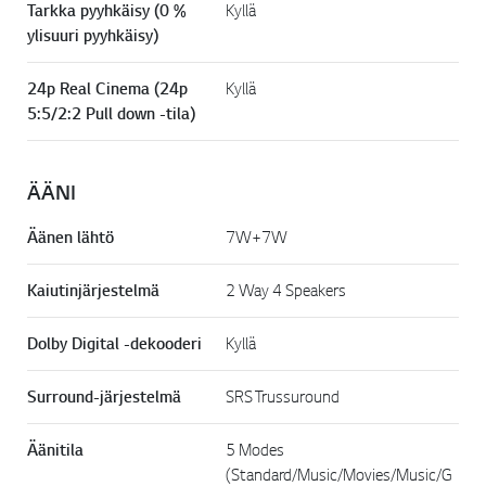
Tarkka pyyhkäisy (0 %
Kyllä
ylisuuri pyyhkäisy)
24p Real Cinema (24p
Kyllä
5:5/2:2 Pull down -tila)
ÄÄNI
Äänen lähtö
7W+7W
Kaiutinjärjestelmä
2 Way 4 Speakers
Dolby Digital -dekooderi
Kyllä
Surround-järjestelmä
SRS Trussuround
Äänitila
5 Modes
(Standard/Music/Movies/Music/G