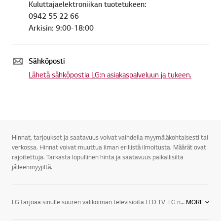
Kuluttajaelektroniikan tuotetukeen:
0942 55 22 66
Arkisin: 9:00-18:00
Sähköposti
Lähetä sähköpostia LG:n asiakaspalveluun ja tukeen.
Hinnat, tarjoukset ja saatavuus voivat vaihdella myymäläkohtaisesti tai
verkossa. Hinnat voivat muuttua ilman erillistä ilmoitusta. Määrät ovat
rajoitettuja. Tarkasta lopullinen hinta ja saatavuus paikallisilta
jälleenmyyjiltä.
LG tarjoaa sinulle suuren valikoiman televisioita:LED TV: LG:n LED-televisioiden designsarjan huippumalli näyttää juuri siltä kuin modernin television kuuluukin. Äärimmäisen ohuet valetut alumiinikehykset varmistavat, että televisio sopii täydellisesti joka ympäristöön.3D TV: LG:n 3D-televisio esittelee täysin uuden tason kuvanlaadulle, sillä sen tarkkuus on neljä kertaa suurempi kuin Full HD -television. Kuva on luonnollisesti uskomattoman eloisa ja tarkka, vaikka sitä katsottaisiin läheltä. LG UHD 3D -televisiot tyydyttävät katsojan tarpeet täydellisesti virheettömillä yksityiskohdilla ja nostavat näyttöjen standardin entistä korkeammalle.Smart TV: Vihdoinkin televisiossa on aina jotain hyvää katsottavaa. LG Smart TV on helpoin tapa kokea suosikkiohjelmasi, SF Anytime, Headweb, Viaplay, musiikki, sovellukset, sosiaaliset mediat ja verkkosivut. Kätevillä jakotoiminnoilla pääset käsiksi myös kotiverkossa tai älypuhelimellasi olevaan sisältöön.LG:n uuden sukupolven televisiot sekä audio- ja videolaitteet tarjoavat todellista viihdettä kaikenlaisiin televisioelämyksiin. Peli-iltoihin sopii esimerkiksi 60-tuumainen LED-taulutelevisio, ja lasten elokuvailtaa varten 42-tuumainen 3D LED -taulutelevisio. LG:n televisiot sopivat myös kaikkiin huoneisiin.LG:n televisioiden lukemattomat viihdeominaisuudet viihdyttävät sekä perhettäsi että vieraitasi. Saatavilla on myös useita lisätarvikkeita televisioita varten. LG:n televisioita on kiitelty ja ne ovat saaneet ylistäviä arvioita toiminnallisuudestaan, tehostaan sekä tyylistään.
MORE