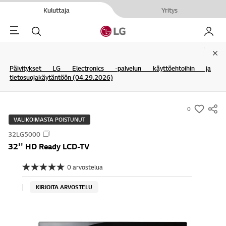
Kuluttaja
Yritys
Menu
Haku
My LG
Clo
Päivitykset LG Electronics -palvelun käyttöehtoihin ja
tietosuojakäytäntöön (04.29.2026)
0
s
VALIKOIMASTA POISTUNUT
u
32LG5000
m
32'' HD Ready LCD-TV
m
a
0 arvostelua
E
r
i
a
y
KIRJOITA ARVOSTELU
r
-
v
o
w
s
i