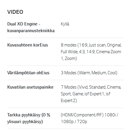
VIDEO
Dual XD Engine -
Kyllä
kuvanparannustekniikka
Kuvasuhteen korEius
8 modes (16:9, Just scan, Original,
Full Wide, 4:3, 14:9, Cinema Zoom
1, Zoom)
Värilämpötilan ohEius
3 Modes (Warm, Medium, Cool)
Kuvatilan asetuspainike
7 Modes (Vivid, Standard, Cinema,
Sport, Game, isf Expert1, isf
Expert2)
Tarkka pyyhkäisy (0 %
(HDMI/Component/RF) 1080i /
ylisuuri pyyhkäisy)
1080p / 720p