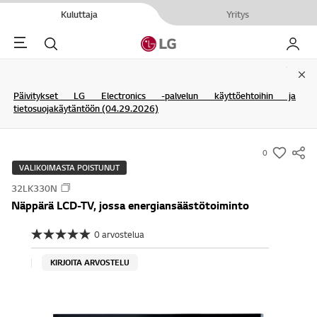
Kuluttaja
Yritys
Menu
Haku
My LG
Clo
Päivitykset LG Electronics -palvelun käyttöehtoihin ja
tietosuojakäytäntöön (04.29.2026)
0
s
VALIKOIMASTA POISTUNUT
u
32LK330N
m
Näppärä LCD-TV, jossa energiansäästötoiminto
m
a
0 arvostelua
E
r
i
a
y
KIRJOITA ARVOSTELU
r
-
v
o
w
s
i