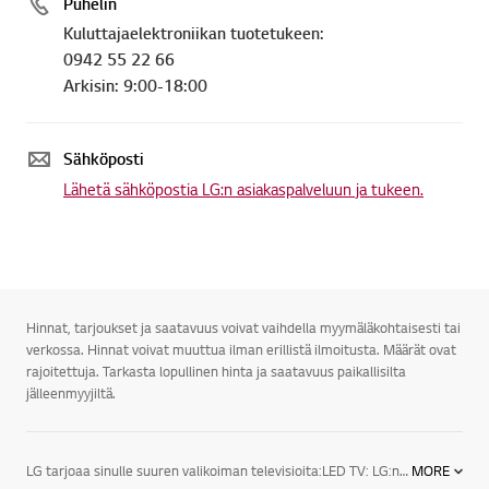
Puhelin
Kuluttajaelektroniikan tuotetukeen:
0942 55 22 66
Arkisin: 9:00-18:00
Sähköposti
Lähetä sähköpostia LG:n asiakaspalveluun ja tukeen.
Hinnat, tarjoukset ja saatavuus voivat vaihdella myymäläkohtaisesti tai
verkossa. Hinnat voivat muuttua ilman erillistä ilmoitusta. Määrät ovat
rajoitettuja. Tarkasta lopullinen hinta ja saatavuus paikallisilta
jälleenmyyjiltä.
LG tarjoaa sinulle suuren valikoiman televisioita:LED TV: LG:n LED-televisioiden designsarjan huippumalli näyttää juuri siltä kuin modernin television kuuluukin. Äärimmäisen ohuet valetut alumiinikehykset varmistavat, että televisio sopii täydellisesti joka ympäristöön.3D TV: LG:n 3D-televisio esittelee täysin uuden tason kuvanlaadulle, sillä sen tarkkuus on neljä kertaa suurempi kuin Full HD -television. Kuva on luonnollisesti uskomattoman eloisa ja tarkka, vaikka sitä katsottaisiin läheltä. LG UHD 3D -televisiot tyydyttävät katsojan tarpeet täydellisesti virheettömillä yksityiskohdilla ja nostavat näyttöjen standardin entistä korkeammalle.Smart TV: Vihdoinkin televisiossa on aina jotain hyvää katsottavaa. LG Smart TV on helpoin tapa kokea suosikkiohjelmasi, SF Anytime, Headweb, Viaplay, musiikki, sovellukset, sosiaaliset mediat ja verkkosivut. Kätevillä jakotoiminnoilla pääset käsiksi myös kotiverkossa tai älypuhelimellasi olevaan sisältöön.LG:n uuden sukupolven televisiot sekä audio- ja videolaitteet tarjoavat todellista viihdettä kaikenlaisiin televisioelämyksiin. Peli-iltoihin sopii esimerkiksi 60-tuumainen LED-taulutelevisio, ja lasten elokuvailtaa varten 42-tuumainen 3D LED -taulutelevisio. LG:n televisiot sopivat myös kaikkiin huoneisiin.LG:n televisioiden lukemattomat viihdeominaisuudet viihdyttävät sekä perhettäsi että vieraitasi. Saatavilla on myös useita lisätarvikkeita televisioita varten. LG:n televisioita on kiitelty ja ne ovat saaneet ylistäviä arvioita toiminnallisuudestaan, tehostaan sekä tyylistään.
MORE