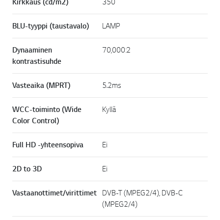
Kirkkaus (cd/m2)
350
BLU-tyyppi (taustavalo)
LAMP
Dynaaminen
70,000:2
kontrastisuhde
Vasteaika (MPRT)
5.2ms
WCC-toiminto (Wide
Kyllä
Color Control)
Full HD -yhteensopiva
Ei
2D to 3D
Ei
Vastaanottimet/virittimet
DVB-T (MPEG2/4), DVB-C
(MPEG2/4)