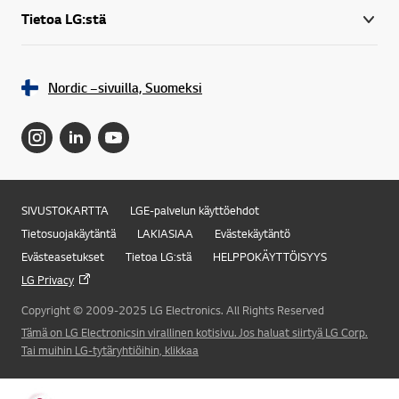
Tietoa LG:stä
Nordic –sivuilla, Suomeksi
SIVUSTOKARTTA
LGE-palvelun käyttöehdot
Tietosuojakäytäntä
LAKIASIAA
Evästekäytäntö
Evästeasetukset
Tietoa LG:stä
HELPPOKÄYTTÖISYYS
LG Privacy
Copyright © 2009-2025 LG Electronics. All Rights Reserved
Online Chat
Tämä on LG Electronicsin virallinen kotisivu. Jos haluat siirtyä LG Corp.
Tai muihin LG-tytäryhtiöihin, klikkaa