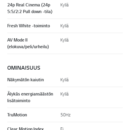
24p Real Cinema (24p
Kyllä
5:5/2:2 Pull down -tila)
Fresh White -toiminto
Kyllä
AV Mode II
Kyllä
(elokuva/peli/urheilu)
OMINAISUUS
Näkymätön kaiutin
Kyllä
Älykäs energiansäästön
Kyllä
lisätoiminto
TruMotion
50Hz
Clear Motion Index
Ei