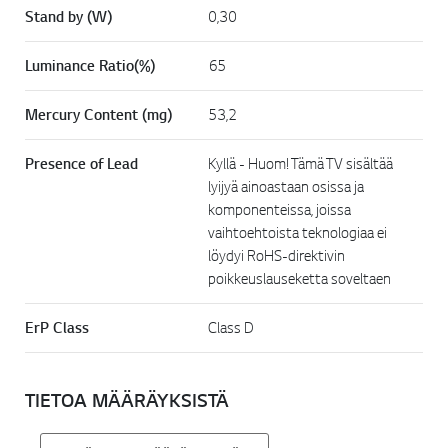
Stand by (W)
0,30
Luminance Ratio(%)
65
Mercury Content (mg)
53,2
Presence of Lead
Kyllä - Huom! Tämä TV sisältää
lyijyä ainoastaan osissa ja
komponenteissa, joissa
vaihtoehtoista teknologiaa ei
löydyi RoHS-direktivin
poikkeuslauseketta soveltaen
ErP Class
Class D
TIETOA MÄÄRÄYKSISTÄ