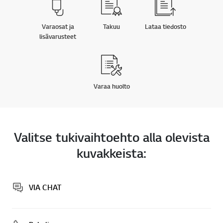
Varaosat ja
Takuu
Lataa tiedosto
lisävarusteet
Varaa huolto
Valitse tukivaihtoehto alla olevista
kuvakkeista:
VIA CHAT