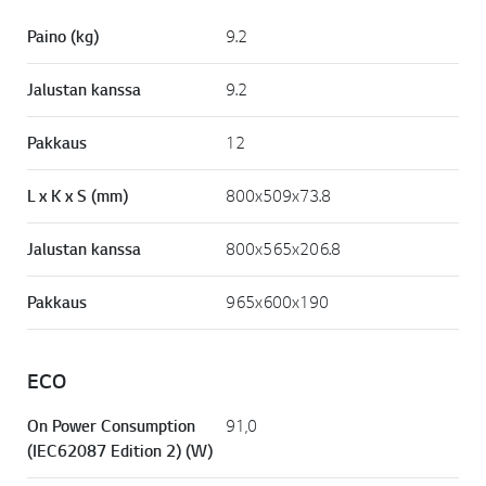
Paino (kg)
9.2
Jalustan kanssa
9.2
Pakkaus
12
L x K x S (mm)
800x509x73.8
Jalustan kanssa
800x565x206.8
Pakkaus
965x600x190
ECO
On Power Consumption
91,0
(IEC62087 Edition 2) (W)