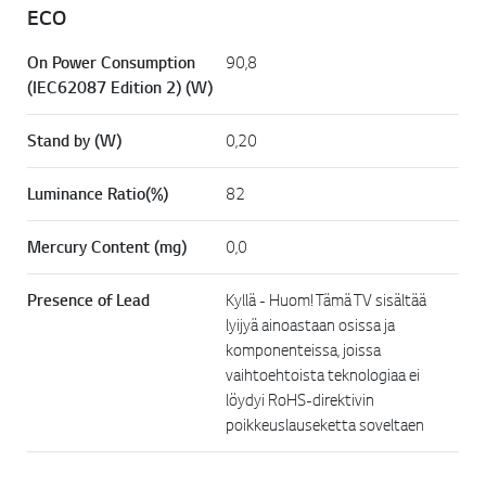
ECO
On Power Consumption
90,8
(IEC62087 Edition 2) (W)
Stand by (W)
0,20
Luminance Ratio(%)
82
Mercury Content (mg)
0,0
Presence of Lead
Kyllä - Huom! Tämä TV sisältää
lyijyä ainoastaan osissa ja
komponenteissa, joissa
vaihtoehtoista teknologiaa ei
löydyi RoHS-direktivin
poikkeuslauseketta soveltaen