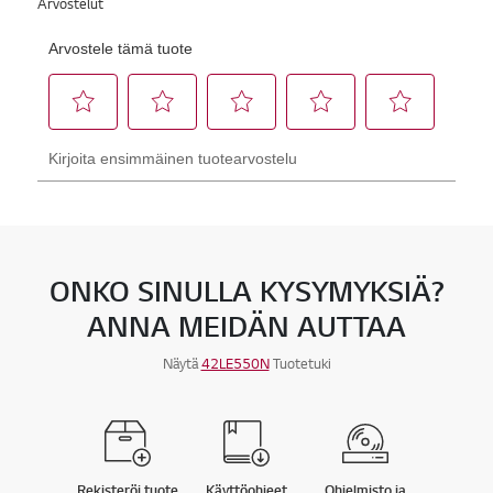
ONKO SINULLA KYSYMYKSIÄ?
ANNA MEIDÄN AUTTAA
Näytä
42LE550N
Tuotetuki
Rekisteröi tuote
Käyttöohjeet
Ohjelmisto ja