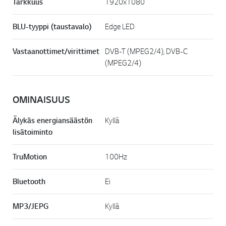
Tarkkuus
1920x1080
BLU-tyyppi (taustavalo)
Edge LED
Vastaanottimet/virittimet
DVB-T (MPEG2/4), DVB-C
(MPEG2/4)
OMINAISUUS
Älykäs energiansäästön
Kyllä
lisätoiminto
TruMotion
100Hz
Bluetooth
Ei
MP3/JEPG
Kyllä