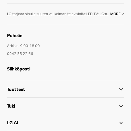
LG tarjoaa sinulle suuren valikoiman televisioita:LED TV: LG:n LED-televisioiden designsarjan huippumalli näyttää juuri siltä kuin modernin television kuuluukin. Äärimmäisen ohuet valetut alumiinikehykset varmistavat, että televisio sopii täydellisesti joka ympäristöön.3D TV: LG:n 3D-televisio esittelee täysin uuden tason kuvanlaadulle, sillä sen tarkkuus on neljä kertaa suurempi kuin Full HD -television. Kuva on luonnollisesti uskomattoman eloisa ja tarkka, vaikka sitä katsottaisiin läheltä. LG UHD 3D -televisiot tyydyttävät katsojan tarpeet täydellisesti virheettömillä yksityiskohdilla ja nostavat näyttöjen standardin entistä korkeammalle.Smart TV: Vihdoinkin televisiossa on aina jotain hyvää katsottavaa. LG Smart TV on helpoin tapa kokea suosikkiohjelmasi, SF Anytime, Headweb, Viaplay, musiikki, sovellukset, sosiaaliset mediat ja verkkosivut. Kätevillä jakotoiminnoilla pääset käsiksi myös kotiverkossa tai älypuhelimellasi olevaan sisältöön.LG:n uuden sukupolven televisiot sekä audio- ja videolaitteet tarjoavat todellista viihdettä kaikenlaisiin televisioelämyksiin. Peli-iltoihin sopii esimerkiksi 60-tuumainen LED-taulutelevisio, ja lasten elokuvailtaa varten 42-tuumainen 3D LED -taulutelevisio. LG:n televisiot sopivat myös kaikkiin huoneisiin.LG:n televisioiden lukemattomat viihdeominaisuudet viihdyttävät sekä perhettäsi että vieraitasi. Saatavilla on myös useita lisätarvikkeita televisioita varten. LG:n televisioita on kiitelty ja ne ovat saaneet ylistäviä arvioita toiminnallisuudestaan, tehostaan sekä tyylistään.
MORE
Puhelin
Arkisin: 9:00-18:00
0942 55 22 66
Sähköposti
Tuotteet
Tuki
LG AI