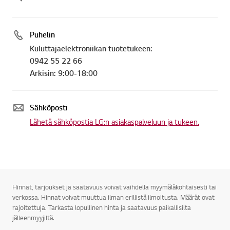
Puhelin
Kuluttajaelektroniikan tuotetukeen:
0942 55 22 66
Arkisin: 9:00-18:00
Sähköposti
Lähetä sähköpostia LG:n asiakaspalveluun ja tukeen.
Hinnat, tarjoukset ja saatavuus voivat vaihdella myymäläkohtaisesti tai
verkossa. Hinnat voivat muuttua ilman erillistä ilmoitusta. Määrät ovat
rajoitettuja. Tarkasta lopullinen hinta ja saatavuus paikallisilta
jälleenmyyjiltä.