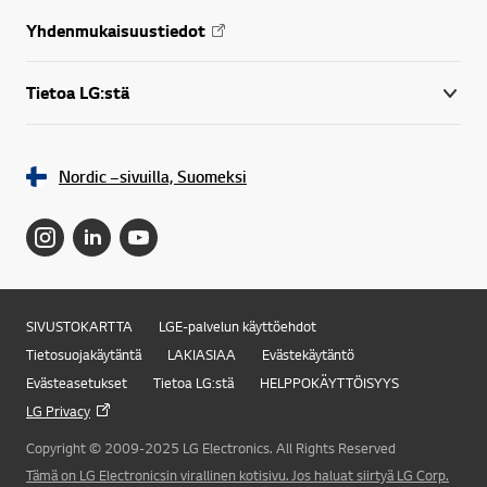
Yhdenmukaisuustiedot
Tietoa LG:stä
Nordic –sivuilla, Suomeksi
SIVUSTOKARTTA
LGE-palvelun käyttöehdot
Tietosuojakäytäntä
LAKIASIAA
Evästekäytäntö
Evästeasetukset
Tietoa LG:stä
HELPPOKÄYTTÖISYYS
LG Privacy
Copyright © 2009-2025 LG Electronics. All Rights Reserved
Tämä on LG Electronicsin virallinen kotisivu. Jos haluat siirtyä LG Corp.