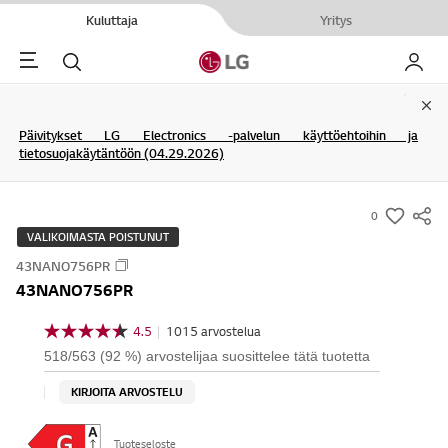
Kuluttaja
Yritys
Menu
Haku
My LG
Clo
Päivitykset LG Electronics -palvelun käyttöehtoihin ja
tietosuojakäytäntöön (04.29.2026)
0
s
VALIKOIMASTA POISTUNUT
u
43NANO756PR
m
43NANO756PR
m
a
4.5
|
1015 arvostelua
4
r
.
518/563 (92 %) arvostelijaa suosittelee tätä tuotetta
5
y
/
KIRJOITA ARVOSTELU
-
5
t
w
ä
i
Tuoteseloste