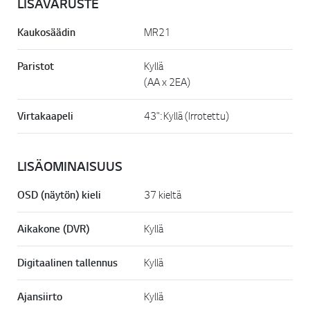
LISÄVARUSTE
Kaukosäädin
MR21
Paristot
Kyllä
(AA x 2EA)
Virtakaapeli
43": Kyllä (Irrotettu)
LISÄOMINAISUUS
OSD (näytön) kieli
37 kieltä
Aikakone (DVR)
Kyllä
Digitaalinen tallennus
Kyllä
Ajansiirto
Kyllä