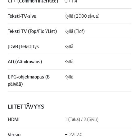
CI + (Common Interface)
CI+1.4
Teksti-TV-sivu
Kyllä (2000 sivua)
Teksti-TV (Top/Flof/List)
Kyllä (Flof)
[DVB] Tekstitys
Kyllä
AD (Äänikuvaus)
Kyllä
EPG-ohjelmaopas (8
Kyllä
päivää)
LIITETTÄVYYS
HDMI
1 (Taka) / 2 (Sivu)
Versio
HDMI 2.0