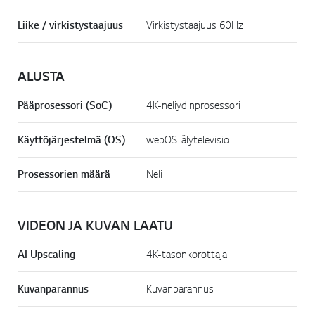
Liike / virkistystaajuus
Virkistystaajuus 60Hz
ALUSTA
Pääprosessori (SoC)
4K-neliydinprosessori
Käyttöjärjestelmä (OS)
webOS-älytelevisio
Prosessorien määrä
Neli
VIDEON JA KUVAN LAATU
AI Upscaling
4K-tasonkorottaja
Kuvanparannus
Kuvanparannus