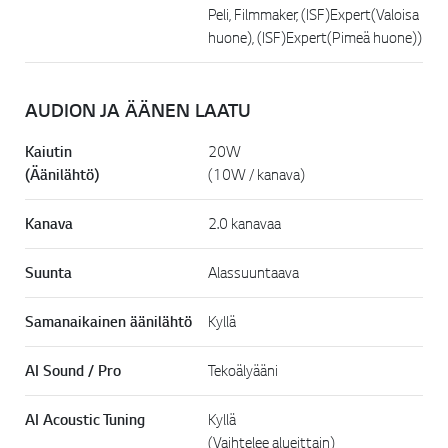
Peli, Filmmaker, (ISF)Expert(Valoisa
huone), (ISF)Expert(Pimeä huone))
AUDION JA ÄÄNEN LAATU
Kaiutin
20W
(Äänilähtö)
(10W / kanava)
Kanava
2.0 kanavaa
Suunta
Alassuuntaava
Samanaikainen äänilähtö
Kyllä
AI Sound / Pro
Tekoälyääni
AI Acoustic Tuning
Kyllä
(Vaihtelee alueittain)