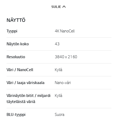
n
k
SULJE
k
i
.
NÄYTTÖ
Tyyppi
4K NanoCell
Näytön koko
43
Resoluutio
3840 x 2160
Väri / NanoCell
Kyllä
Väri / laaja väriskaala
Nano-väri
Värinäytön bitit / miljardi
Kyllä
täyteläistä väriä
BLU-tyyppi
Suora