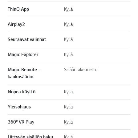
ThinQ App
Kyllä
Airplay2
Kyllä
Seuraavat valinnat
Kyllä
Magic Explorer
Kyllä
Magic Remote -
Sisäänrakennettu
kaukosäädin
Nopea käyttö
Kyllä
Yleisohjaus
Kyllä
360° VR Play
Kyllä
Liittyvän sisällön haku
Kyllä