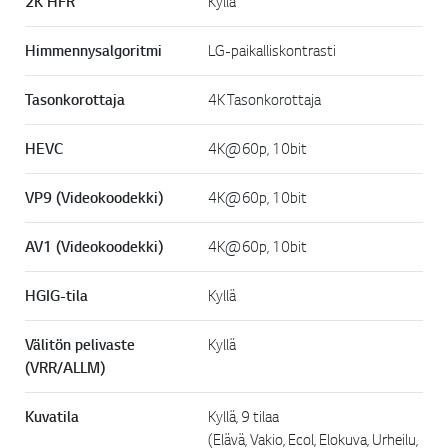
2K HFR
Kyllä
Himmennysalgoritmi
LG-paikalliskontrasti
Tasonkorottaja
4K Tasonkorottaja
HEVC
4K@60p, 10bit
VP9 (Videokoodekki)
4K@60p, 10bit
AV1 (Videokoodekki)
4K@60p, 10bit
HGIG-tila
Kyllä
Välitön pelivaste
Kyllä
(VRR/ALLM)
Kuvatila
Kyllä, 9 tilaa
(Elävä, Vakio, Ecol, Elokuva, Urheilu,