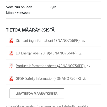
Soveltuu ohueen
Kyllä
kiinnikkeeseen
TIETOA MÄÄRÄYKSISTÄ
Dismantling information(43NANO756PR)
EU Energy label 2019(43NANO756PR)
Product information sheet (43NANO756PR)
GPSR Safety Information(43NANO756PR)
LISÄTIETOA MÄÄRÄYKSISTÄ.
The safety information for accessories is included with the safety