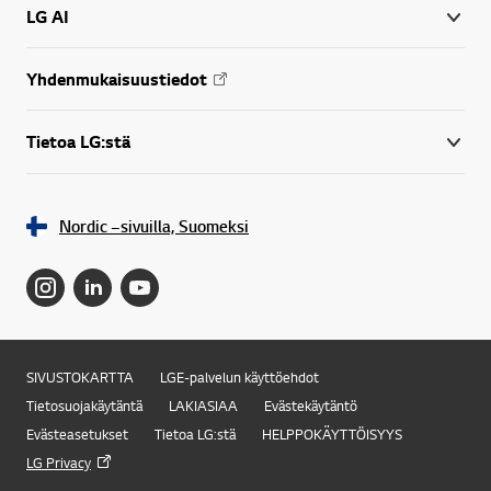
LG AI
Yhdenmukaisuustiedot
Tietoa LG:stä
Nordic –sivuilla, Suomeksi
SIVUSTOKARTTA
LGE-palvelun käyttöehdot
Tietosuojakäytäntä
LAKIASIAA
Evästekäytäntö
Evästeasetukset
Tietoa LG:stä
HELPPOKÄYTTÖISYYS
LG Privacy
Online Chat