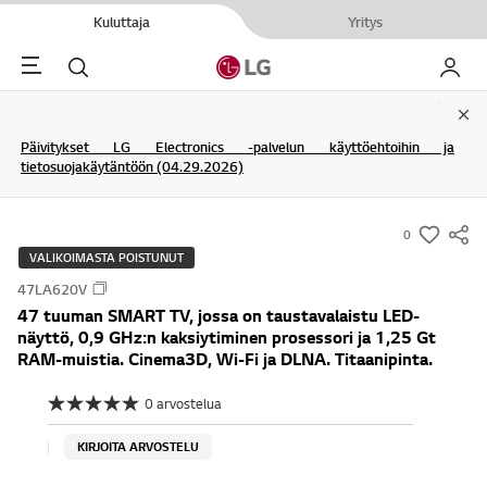
Kuluttaja
Yritys
Menu
Haku
My LG
Clo
Päivitykset LG Electronics -palvelun käyttöehtoihin ja
tietosuojakäytäntöön (04.29.2026)
0
s
VALIKOIMASTA POISTUNUT
u
47LA620V
m
47 tuuman SMART TV, jossa on taustavalaistu LED-
m
näyttö, 0,9 GHz:n kaksiytiminen prosessori ja 1,25 Gt
a
RAM-muistia. Cinema3D, Wi-Fi ja DLNA. Titaanipinta.
r
0 arvostelua
y
E
i
-
a
KIRJOITA ARVOSTELU
w
r
v
i