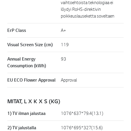
vaihtoehtoista teknologiaa ei
löydyi RoHS-direktivin
poikkeuslauseketta soveltaen
ErP Class
A+
Visual Screen Size (cm)
119
Annual Energy
93
Consumption (kWh)
EU ECO Flower Approval
Approval
MITAT, L X K X S (KG)
1) TV ilman jalustaa
1076*637*79.4(13.1)
2) TV jalustalla
1076*695*327(15.6)