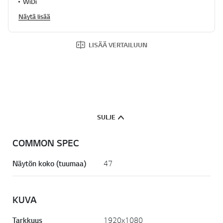
WiDi
.
Näytä lisää
LISÄÄ VERTAILUUN
SULJE
COMMON SPEC
Näytön koko (tuumaa)
47
KUVA
Tarkkuus
1920x1080