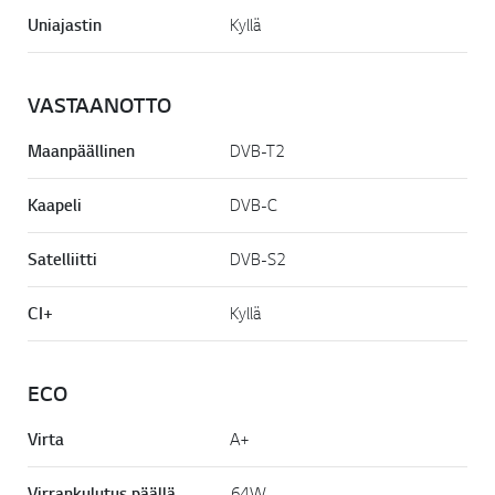
Uniajastin
Kyllä
VASTAANOTTO
Maanpäällinen
DVB-T2
Kaapeli
DVB-C
Satelliitti
DVB-S2
CI+
Kyllä
ECO
Virta
A+
Virrankulutus päällä
64W