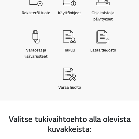
Rekisteröi tuote
Käyttöohjeet
Ohjelmisto ja
päivitykset
Varaosat ja
Takuu
Lataa tiedosto
lisävarusteet
Varaa huolto
Valitse tukivaihtoehto alla olevista
kuvakkeista: