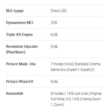
BLU-tyyppi
Direct LED
Dynaaminen MCI
200
Triple XD Engine
Kyllä
Resolution Upscaler
Kyllä
(Plus/Basic)
Picture Mode -tila
7 modes (Vivid, Standard, Cinema,
Game, Eco, Expert1, Expert2)
Picture Wizard II
Kyllä
Kuvasuhde
8 modes ( 16:9, Just scan, Original,
Full Wide, 4:3, 14:9, Cinema Zoom
1, Zoom)