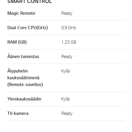
SMART CONTROL
Magic Remote
Ready
Dual Core CPU(GHz)
0,9 GHz
RAM (GB)
1.25 GB
Äänen tunnistus
Ready
Älypuhelin
Kyllä
kaukosäätimenä
(Remote-sovellus)
Yleiskaukosäädin
Kyllä
TV-kamera
Ready