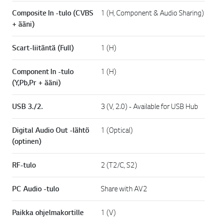
Composite In -tulo (CVBS
1 (H, Component & Audio Sharing)
+ ääni)
Scart-liitäntä (Full)
1 (H)
Component In -tulo
1 (H)
(Y,Pb,Pr + ääni)
USB 3./2.
3 (V, 2.0) - Available for USB Hub
Digital Audio Out -lähtö
1 (Optical)
(optinen)
RF-tulo
2 (T2/C, S2)
PC Audio -tulo
Share with AV2
Paikka ohjelmakortille
1 (V)