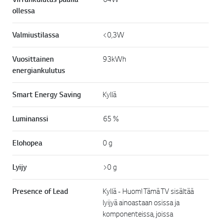
ollessa
Valmiustilassa
<0,3W
Vuosittainen
93kWh
energiankulutus
Smart Energy Saving
Kyllä
Luminanssi
65 %
Elohopea
0 g
Lyijy
>0 g
Presence of Lead
Kyllä - Huom! Tämä TV sisältää
lyijyä ainoastaan osissa ja
komponenteissa, joissa