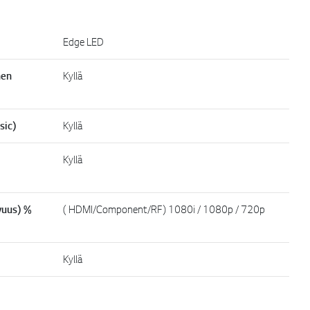
Edge LED
nen
Kyllä
sic)
Kyllä
Kyllä
vuus) %
( HDMI/Component/RF) 1080i / 1080p / 720p
Kyllä