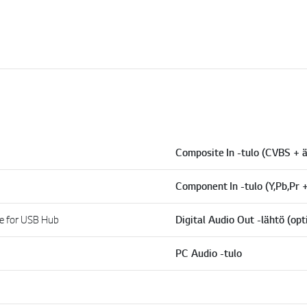
Composite In -tulo (CVBS + ä
Component In -tulo (Y,Pb,Pr +
ble for USB Hub
Digital Audio Out -lähtö (opt
PC Audio -tulo