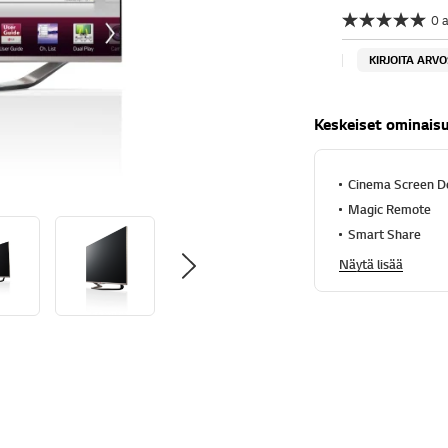
0 
E
i
a
KIRJOITA ARV
r
v
o
Keskeiset ominais
s
t
e
l
Cinema Screen D
u
n
Magic Remote
a
Smart Share
r
v
Näytä lisää
o
a
S
a
m
a
n
s
i
v
u
n