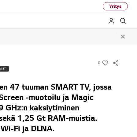
Yritys
My LG
Haku
Close
0
w
NUT
i
s
nen 47 tuuman SMART TV, jossa
h
Screen -muotoilu ja Magic
9 GHz:n kaksiytiminen
 sekä 1,25 Gt RAM-muistia.
Wi-Fi ja DLNA.