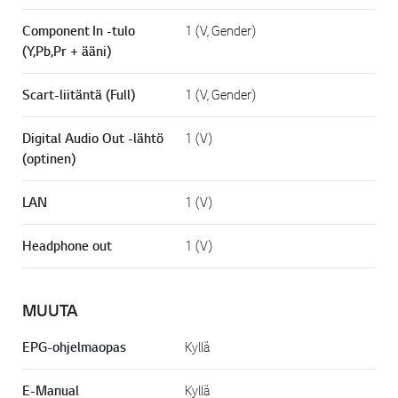
Component In -tulo
1 (V, Gender)
(Y,Pb,Pr + ääni)
Scart-liitäntä (Full)
1 (V, Gender)
Digital Audio Out -lähtö
1 (V)
(optinen)
LAN
1 (V)
Headphone out
1 (V)
MUUTA
EPG-ohjelmaopas
Kyllä
E-Manual
Kyllä