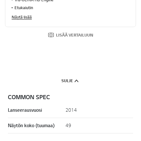
a
Etukaiutin
.
R
Näytä lisää
e
a
d
2
LISÄÄ VERTAILUUN
4
0
R
e
v
i
e
w
s
SULJE
.
S
a
COMMON SPEC
m
a
n
Lanseerausvuosi
2014
s
i
v
Näytön koko (tuumaa)
49
u
n
l