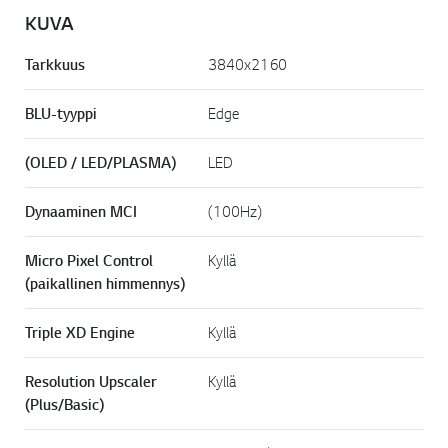
i
KUVA
n
k
k
Tarkkuus
3840x2160
i
.
BLU-tyyppi
Edge
(OLED / LED/PLASMA)
LED
Dynaaminen MCI
(100Hz)
Micro Pixel Control
Kyllä
(paikallinen himmennys)
Triple XD Engine
Kyllä
Resolution Upscaler
Kyllä
(Plus/Basic)