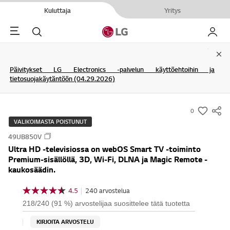
Kuluttaja
Yritys
Menu
Haku
My LG
Clo
Päivitykset LG Electronics -palvelun käyttöehtoihin ja
tietosuojakäytäntöön (04.29.2026)
0
s
VALIKOIMASTA POISTUNUT
u
49UB850V
m
Ultra HD -televisiossa on webOS Smart TV -toiminto
m
Premium-sisällöllä, 3D, Wi-Fi, DLNA ja Magic Remote -
a
kaukosäädin.
r
4.5
|
240 arvostelua
y
4
.
-
218/240 (91 %) arvostelijaa suosittelee tätä tuotetta
5
w
/
KIRJOITA ARVOSTELU
5
i