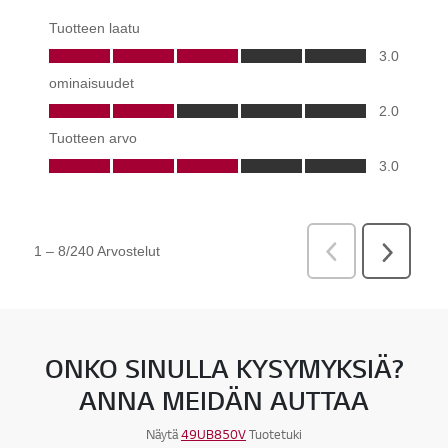
Online Chat
Takai
ONKO SINULLA KYSYMYKSIÄ?
ANNA MEIDÄN AUTTAA
Näytä
49UB850V
Tuotetuki