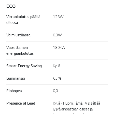
ECO
Virrankulutus päällä
123W
ollessa
Valmiustilassa
0.3W
Vuosittainen
180kWh
energiankulutus
Smart Energy Saving
Kyllä
Luminanssi
65 %
Elohopea
0,0
Presence of Lead
Kyllä - Huom! Tämä TV sisältää
lyijyä ainoastaan osissa ja