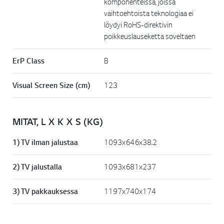
komponenteissa, joissa
vaihtoehtoista teknologiaa ei
löydyi RoHS-direktivin
poikkeuslauseketta soveltaen
ErP Class
B
Visual Screen Size (cm)
123
MITAT, L X K X S (KG)
1) TV ilman jalustaa
1093x646x38.2
2) TV jalustalla
1093x681x237
3) TV pakkauksessa
1197x740x174