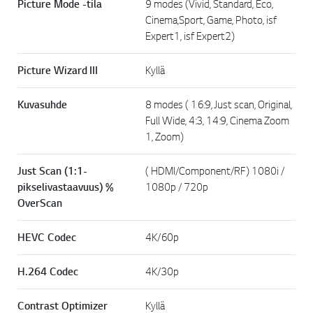
Picture Mode -tila
9 modes (Vivid, Standard, Eco,
Cinema,Sport, Game, Photo, isf
Expert1, isf Expert2)
Picture Wizard III
Kyllä
Kuvasuhde
8 modes ( 16:9, Just scan, Original,
Full Wide, 4:3, 14:9, Cinema Zoom
1, Zoom)
Just Scan (1:1-
( HDMI/Component/RF) 1080i /
pikselivastaavuus) %
1080p / 720p
OverScan
HEVC Codec
4K/60p
H.264 Codec
4K/30p
Contrast Optimizer
Kyllä